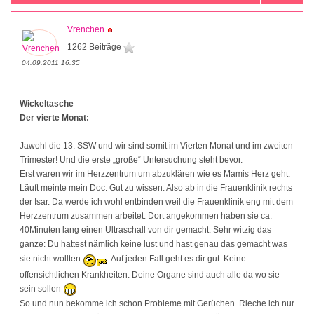
Vrenchen
1262 Beiträge
04.09.2011 16:35
Wickeltasche
Der vierte Monat:
Jawohl die 13. SSW und wir sind somit im Vierten Monat und im zweiten
Trimester! Und die erste „große“ Untersuchung steht bevor.
Erst waren wir im Herzzentrum um abzuklären wie es Mamis Herz geht:
Läuft meinte mein Doc. Gut zu wissen. Also ab in die Frauenklinik rechts
der Isar. Da werde ich wohl entbinden weil die Frauenklinik eng mit dem
Herzzentrum zusammen arbeitet. Dort angekommen haben sie ca.
40Minuten lang einen Ultraschall von dir gemacht. Sehr witzig das
ganze: Du hattest nämlich keine lust und hast genau das gemacht was
sie nicht wollten
Auf jeden Fall geht es dir gut. Keine
offensichtlichen Krankheiten. Deine Organe sind auch alle da wo sie
sein sollen
So und nun bekomme ich schon Probleme mit Gerüchen. Rieche ich nur