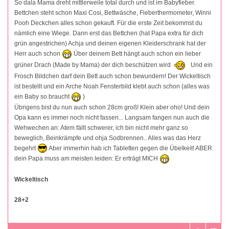
So dala Mama dreht mittlerweile total durch und ist im Babyfieber.
Bettchen steht schon Maxi Cosi, Bettwäsche, Fieberthermometer, Winni
Pooh Deckchen alles schon gekauft. Für die erste Zeit bekommst du
nämlich eine Wiege. Dann erst das Bettchen (hat Papa extra für dich
grün angestrichen) Achja und deinen eigenen Kleiderschrank hat der
Herr auch schon
Über deinem Bett hängt auch schon ein lieber
grüner Drach (Made by Mama) der dich beschützen wird
Und ein
Frosch Bildchen darf dein Bett auch schon bewundern! Der Wickeltisch
ist bestellt und ein Arche Noah Fensterbild klebt auch schon (alles was
ein Baby so braucht
)
Übrigens bist du nun auch schon 28cm groß! Klein aber oho! Und dein
Opa kann es immer noch nicht fassen... Langsam fangen nun auch die
Wehwechen an: Atem fällt schwerer, ich bin nicht mehr ganz so
beweglich, Beinkrämpfe und ohja Sodbrennen.. Alles was das Herz
begehrt
Aber immerhin hab ich Tabletten gegen die Übelkeit! ABER
dein Papa muss am meisten leiden: Er erträgt MICH
Wickeltisch
28+2