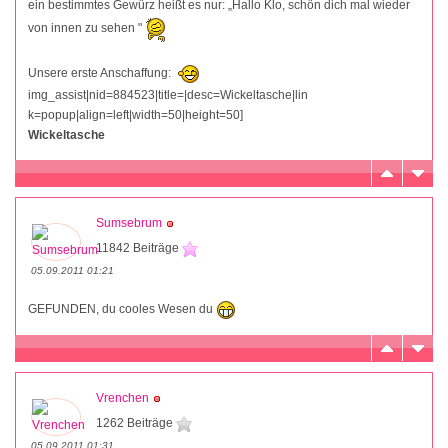
ein bestimmtes Gewürz heißt es nur: „Hallo Klo, schön dich mal wieder
von innen zu sehen "
Unsere erste Anschaffung:
img_assist|nid=884523|title=|desc=Wickeltasche|lin
k=popup|align=left|width=50|height=50]
Wickeltasche
Sumsebrum
11842 Beiträge
05.09.2011 01:21
GEFUNDEN, du cooles Wesen du
Vrenchen
1262 Beiträge
05.09.2011 01:31