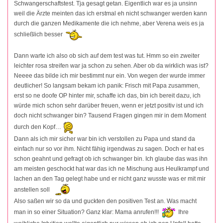
Schwangerschaftstest. Tja gesagt getan. Eigentlich war es ja unsinn
weil die Ärzte meinten das ich erstmal eh nicht schwanger werden kann
durch die ganzen Medikamente die ich nehme, aber Verena weis es ja
schließlich besser
Dann warte ich also ob sich auf dem test was tut. Hmm so ein zweiter
leichter rosa streifen war ja schon zu sehen. Aber ob da wirklich was ist?
Neeee das bilde ich mir bestimmt nur ein. Von wegen der wurde immer
deutlicher! So langsam bekam ich panik: Frisch mit Papa zusammen,
erst so ne doofe OP hinter mir, schaffe ich das, bin ich bereit dazu, ich
würde mich schon sehr darüber freuen, wenn er jetzt positiv ist und ich
doch nicht schwanger bin? Tausend Fragen gingen mir in dem Moment
durch den Kopf…
Dann als ich mir sicher war bin ich verstollen zu Papa und stand da
einfach nur so vor ihm. Nicht fähig irgendwas zu sagen. Doch er hat es
schon geahnt und gefragt ob ich schwanger bin. Ich glaube das was ihn
am meisten geschockt hat war das ich ne Mischung aus Heulkrampf und
lachen an den Tag gelegt habe und er nicht ganz wusste was er mit mir
anstellen soll
Also saßen wir so da und guckten den positiven Test an. Was macht
man in so einer Situation? Ganz klar: Mama anrufen!!!
Ihre