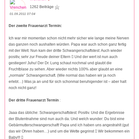
1262 Beiträge
01.09.2011 07:04
Der zweite Frauenarzt Termin:
Ich war mir momentan schon nicht mehr sicher wie lange meine Nerven
das ganzen noch aushalten würden. Papa war auch schon ganz fertig
mit der Welt. Nun kam der dritte Schwangerschaftstest: Auch wieder
positiv, sehr zur Freude deiner Eltern  Und der wert ist nun auch
gestiegen! Juhu! Der Dr. Lung schaut nochmal und glaubt die
Fruchtblase zu sehen. Aber wieder nichts 100% aber glaubt an eine
„normale“ Schwangerschaft. (Wie normal das haben wir ja noch
erlebt…) Was ja an und für sich schonmal beruhigender ist – aber halt
noch nicht ganz!
Der dritte Frauenarzt Termin
:
Jaaa das übliche: Schwangerschaftstest: Positiv. Und die Ergebnisse
der Blutentnahme sind nun auch da. Und welch wunder: Du bist eine
Gebärmutterschwangerschaft! Papa und ich haben uns angestrahlt (gut
das wir Ohren haben…) und um die Wette gegrinst  Wir bekommen ein
Baby!!! 