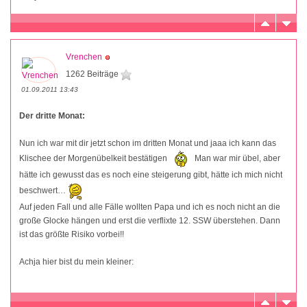
Vrenchen
1262 Beiträge
01.09.2011 13:43
Der dritte Monat:
Nun ich war mit dir jetzt schon im dritten Monat und jaaa ich kann das
Klischee der Morgenübelkeit bestätigen
Man war mir übel, aber
hätte ich gewusst das es noch eine steigerung gibt, hätte ich mich nicht
beschwert…
Auf jeden Fall und alle Fälle wollten Papa und ich es noch nicht an die
große Glocke hängen und erst die verflixte 12. SSW überstehen. Dann
ist das größte Risiko vorbei!!
Achja hier bist du mein kleiner: