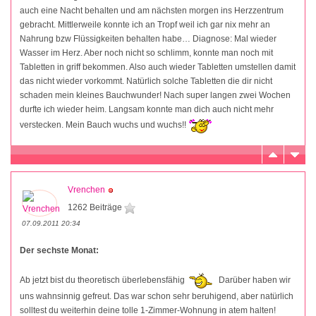
auch eine Nacht behalten und am nächsten morgen ins Herzzentrum
gebracht. Mittlerweile konnte ich an Tropf weil ich gar nix mehr an
Nahrung bzw Flüssigkeiten behalten habe… Diagnose: Mal wieder
Wasser im Herz. Aber noch nicht so schlimm, konnte man noch mit
Tabletten in griff bekommen. Also auch wieder Tabletten umstellen damit
das nicht wieder vorkommt. Natürlich solche Tabletten die dir nicht
schaden mein kleines Bauchwunder! Nach super langen zwei Wochen
durfte ich wieder heim. Langsam konnte man dich auch nicht mehr
verstecken. Mein Bauch wuchs und wuchs!!
Vrenchen
1262 Beiträge
07.09.2011 20:34
Der sechste Monat:
Ab jetzt bist du theoretisch überlebensfähig
Darüber haben wir
uns wahnsinnig gefreut. Das war schon sehr beruhigend, aber natürlich
solltest du weiterhin deine tolle 1-Zimmer-Wohnung in atem halten!