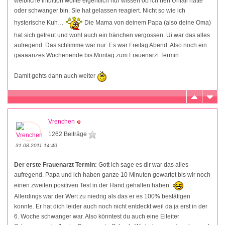
weibliche Intuition wollte eigentlich nur wissen ob ich nen Unfall hatte
oder schwanger bin. Sie hat gelassen reagiert. Nicht so wie ich
hysterische Kuh…
Die Mama von deinem Papa (also deine Oma)
hat sich gefreut und wohl auch ein tränchen vergossen. Ui war das alles
aufregend. Das schlimme war nur: Es war Freitag Abend. Also noch ein
gaaaanzes Wochenende bis Montag zum Frauenarzt Termin.
Damit gehts dann auch weiter
Vrenchen
1262 Beiträge
31.08.2011 14:40
Der erste Frauenarzt Termin:
Gott ich sage es dir war das alles
aufregend. Papa und ich haben ganze 10 Minuten gewartet bis wir noch
einen zweiten positiven Test in der Hand gehalten haben
.
Allerdings war der Wert zu niedrig als das er es 100% bestätigen
konnte. Er hat dich leider auch noch nicht entdeckt weil da ja erst in der
6. Woche schwanger war. Also könntest du auch eine Eileiter