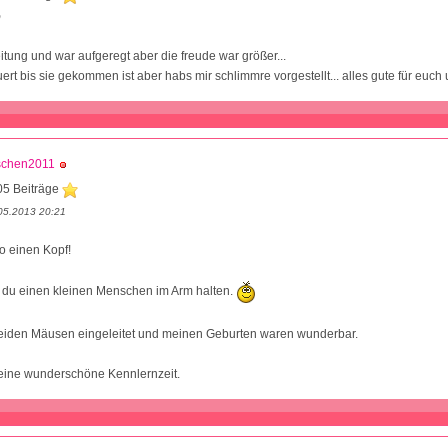
9
eitung und war aufgeregt aber die freude war größer...
ert bis sie gekommen ist aber habs mir schlimmre vorgestellt... alles gute für euch
schen2011
05 Beiträge
05.2013 20:21
so einen Kopf!
t du einen kleinen Menschen im Arm halten.
beiden Mäusen eingeleitet und meinen Geburten waren wunderbar.
 eine wunderschöne Kennlernzeit.