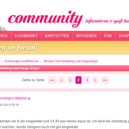
REN
FLOHMARKT
BABYSITTER
RATGEBER
FUN
SHOP
Schwangerschaftsforum
Morgen früh einleitung und mega Angst
nleitung und mega Angst
Gehe zu Seite:
««
«
1
2
3
»
»»
maliges Mitglied
05.2013 20:19
damals um 9 uhr eingeleitet und 14.30 war meine maus da. ich fand die einleitung
 machen. wurde übrigens auch mit gel eingeleitet