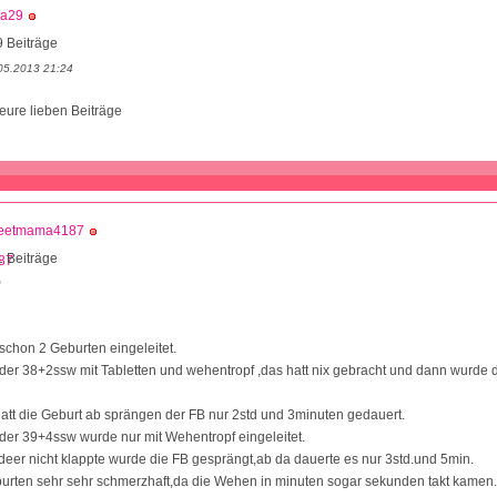
ba29
 Beiträge
05.2013 21:24
 eure lieben Beiträge
eetmama4187
 Beiträge
9
schon 2 Geburten eingeleitet.
 der 38+2ssw mit Tabletten und wehentropf ,das hatt nix gebracht und dann wurde 
hatt die Geburt ab sprängen der FB nur 2std und 3minuten gedauert.
 der 39+4ssw wurde nur mit Wehentropf eingeleitet.
eer nicht klappte wurde die FB gesprängt,ab da dauerte es nur 3std.und 5min.
urten sehr sehr schmerzhaft,da die Wehen in minuten sogar sekunden takt kamen.