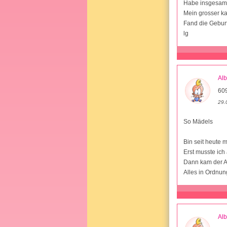
Habe insgesamt
Mein grosser k
Fand die Gebur
lg
Al
609
29.
So Mädels
Bin seit heute
Erst musste ich
Dann kam der Ar
Alles in Ordnun
Al