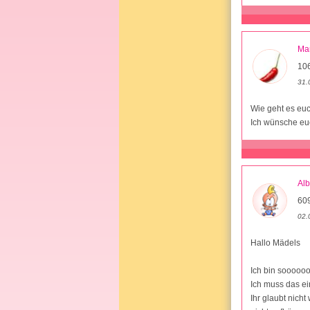
Mar
10
31.
Wie geht es eu
Ich wünsche euc
Al
609
02.
Hallo Mädels
Ich bin soooooo
Ich muss das ei
Ihr glaubt nich