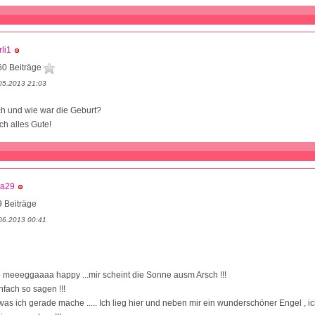
li1
60 Beiträge
05.2013 21:03
ch und wie war die Geburt?
h alles Gute!
ba29
 Beiträge
06.2013 00:41
 meeeggaaaa happy ...mir scheint die Sonne ausm Arsch !!!
nfach so sagen !!!
t was ich gerade mache ..... Ich lieg hier und neben mir ein wunderschöner Engel , i