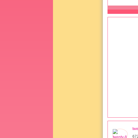
twe
67