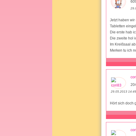
609
29.
Jetzt haben wir
Tabletten eingele
Die erste hab i
Die zweite hol i
Im Kreißsaal ab !
Merken tu ich noc
cor
204
29.05.2013 14:4
Hört sich doch
cor