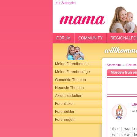
zur Startseite
rtseite
rum
mmunity
FORUM
COMMUNITY
REGIONALFO
gionalforen
ohmarkt
Meine Forenthemen
Startseite
Forum
ysitter
Meine Forenbeiträge
Morgen früh ei
Gemerkte Themen
tgeber
Neueste Themen
n
Aktuell diskutiert
Forenticker
Ehe
opping
Forenbilder
28.
Forenregeln
sloggen
also ich wurde 
es immer wieder