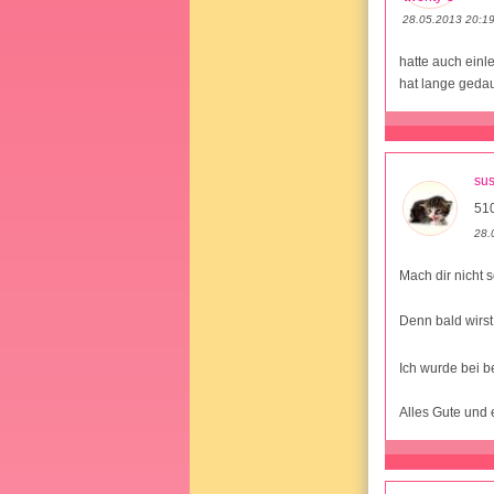
28.05.2013 20:1
hatte auch einl
hat lange gedau
su
51
28.
Mach dir nicht 
Denn bald wirs
Ich wurde bei 
Alles Gute und