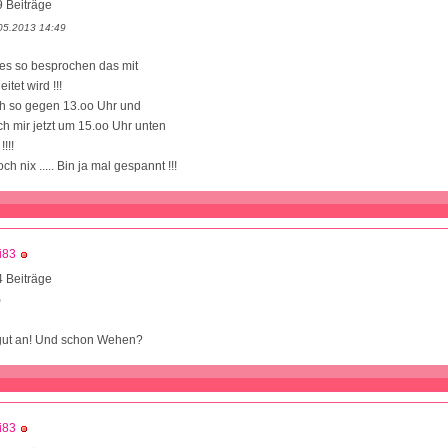
 Beiträge
05.2013 14:49
 es so besprochen das mit
itet wird !!!
ch so gegen 13.oo Uhr und
ch mir jetzt um 15.oo Uhr unten
!!!
h nix ..... Bin ja mal gespannt !!!
i83
 Beiträge
9
 gut an! Und schon Wehen?
i83