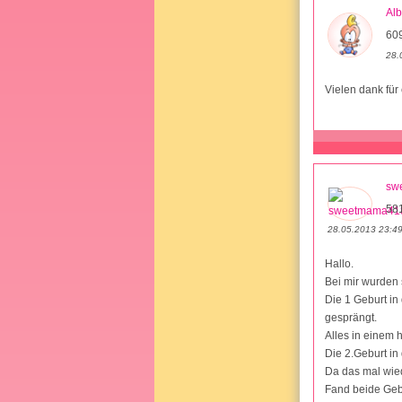
Al
609
28.
Vielen dank für
sw
581
28.05.2013 23:4
Hallo.
Bei mir wurden 
Die 1 Geburt in
gesprängt.
Alles in einem 
Die 2.Geburt in
Da das mal wied
Fand beide Geb