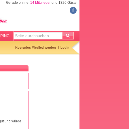
Gerade online:
14 Mitglieder
und 1326 Gäste
FORUM
Meine Forenthemen
Meine Forenbeiträge
PING
Gemerkte Themen
Kostenlos Mitglied werden
Login
Neueste Themen
Aktuell diskutiert
Forenticker
Forenbilder
Forenregeln
 gut und würde