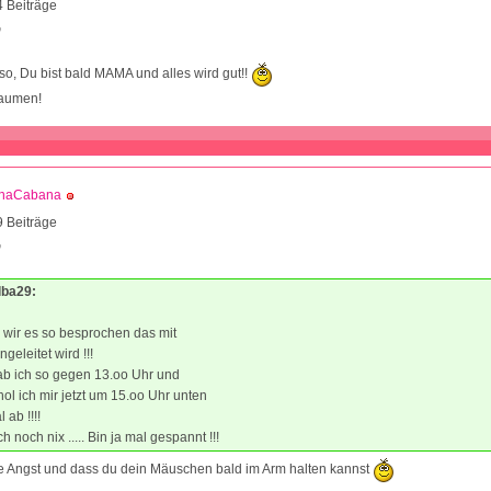
 Beiträge
0
so, Du bist bald MAMA und alles wird gut!!
Daumen!
naCabana
 Beiträge
0
lba29:
 wir es so besprochen das mit
ngeleitet wird !!!
ab ich so gegen 13.oo Uhr und
hol ich mir jetzt um 15.oo Uhr unten
 ab !!!!
h noch nix ..... Bin ja mal gespannt !!!
ne Angst und dass du dein Mäuschen bald im Arm halten kannst