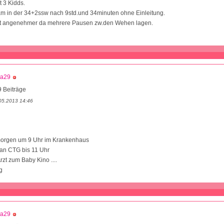
 3 Kidds.
am in der 34+2ssw nach 9std.und 34minuten ohne Einleitung.
t angenehmer da mehrere Pausen zw.den Wehen lagen.
ba29
 Beiträge
05.2013 14:46
 morgen um 9 Uhr im Krankenhaus
 an CTG bis 11 Uhr
zt zum Baby Kino ....
g
ba29