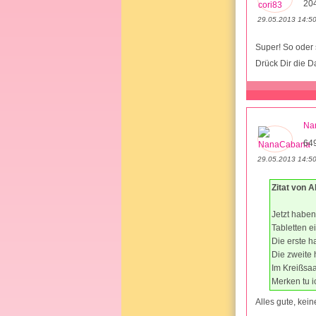
204
29.05.2013 14:5
Super! So oder 
Drück Dir die 
Na
649
29.05.2013 14:5
Zitat von A
Jetzt haben
Tabletten ei
Die erste h
Die zweite 
Im Kreißsaal
Merken tu ic
Alles gute, kei