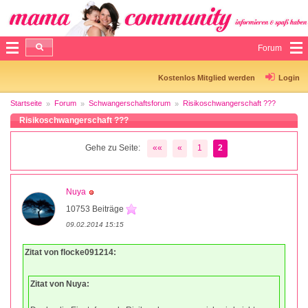
Forum
Kostenlos Mitglied werden
Login
Startseite
Forum
Schwangerschaftsforum
Risikoschwangerschaft ???
Risikoschwangerschaft ???
Gehe zu Seite:
««
«
1
2
Nuya
10753 Beiträge
09.02.2014 15:15
Zitat von flocke091214:
Zitat von Nuya: