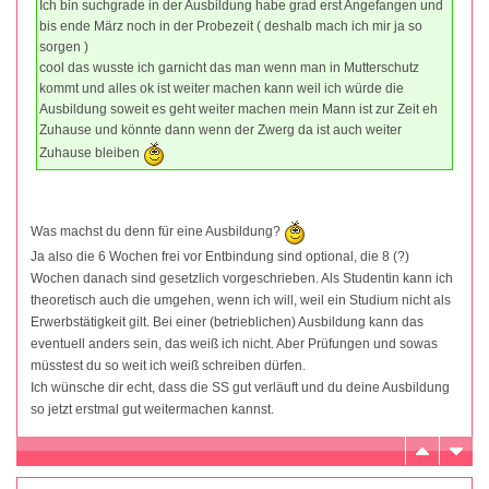
Ich bin suchgrade in der Ausbildung habe grad erst Angefangen und
bis ende März noch in der Probezeit ( deshalb mach ich mir ja so
sorgen )
cool das wusste ich garnicht das man wenn man in Mutterschutz
kommt und alles ok ist weiter machen kann weil ich würde die
Ausbildung soweit es geht weiter machen mein Mann ist zur Zeit eh
Zuhause und könnte dann wenn der Zwerg da ist auch weiter
Zuhause bleiben
Was machst du denn für eine Ausbildung?
Ja also die 6 Wochen frei vor Entbindung sind optional, die 8 (?)
Wochen danach sind gesetzlich vorgeschrieben. Als Studentin kann ich
theoretisch auch die umgehen, wenn ich will, weil ein Studium nicht als
Erwerbstätigkeit gilt. Bei einer (betrieblichen) Ausbildung kann das
eventuell anders sein, das weiß ich nicht. Aber Prüfungen und sowas
müsstest du so weit ich weiß schreiben dürfen.
Ich wünsche dir echt, dass die SS gut verläuft und du deine Ausbildung
so jetzt erstmal gut weitermachen kannst.