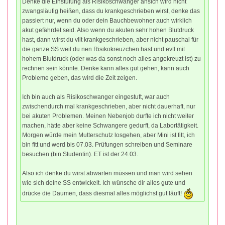
Denke die Einstufung als Risikoschwanger ansich wird nicht
zwangsläufig heißen, dass du krankgeschrieben wirst, denke das
passiert nur, wenn du oder dein Bauchbewohner auch wirklich
akut gefährdet seid. Also wenn du akuten sehr hohen Blutdruck
hast, dann wirst du vllt krankgeschrieben, aber nicht pauschal für
die ganze SS weil du nen Risikokreuzchen hast und evtl mit
hohem Blutdruck (oder was da sonst noch alles angekreuzt ist) zu
rechnen sein könnte. Denke kann alles gut gehen, kann auch
Probleme geben, das wird die Zeit zeigen.
Ich bin auch als Risikoschwanger eingestuft, war auch
zwischendurch mal krankgeschrieben, aber nicht dauerhaft, nur
bei akuten Problemen. Meinen Nebenjob durfte ich nicht weiter
machen, hätte aber keine Schwangere gedurft, da Labortätigkeit.
Morgen würde mein Mutterschutz losgehen, aber Mini ist fitt, ich
bin fitt und werd bis 07.03. Prüfungen schreiben und Seminare
besuchen (bin Studentin). ET ist der 24.03.
Also ich denke du wirst abwarten müssen und man wird sehen
wie sich deine SS entwickelt. Ich wünsche dir alles gute und
drücke die Daumen, dass diesmal alles möglichst gut läuft!