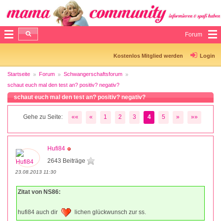
Forum
Kostenlos Mitglied werden
Login
Startseite
Forum
Schwangerschaftsforum
schaut euch mal den test an? positiv? negativ?
schaut euch mal den test an? positiv? negativ?
Gehe zu Seite:
««
«
1
2
3
4
5
»
»»
Hufi84
2643 Beiträge
23.08.2013 11:30
Zitat von NS86:
hufi84 auch dir
lichen glückwunsch zur ss.