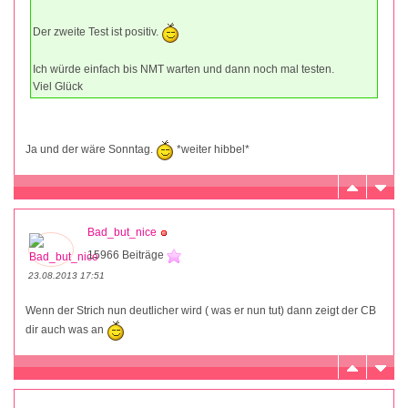
Der zweite Test ist positiv.
Ich würde einfach bis NMT warten und dann noch mal testen.
Viel Glück
Ja und der wäre Sonntag.
*weiter hibbel*
Bad_but_nice
15966 Beiträge
23.08.2013 17:51
Wenn der Strich nun deutlicher wird ( was er nun tut) dann zeigt der CB
dir auch was an