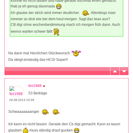
Konnte es nicht lassen und habe gerade nochmal einen gemacht.
Hab ja eh genug davonada
Ich glaube der strich wird immer deutlicher.
Allerdings isser
nimmer so dick wie bei dem heut morgen. Sagt das iwas aus?
CB digi ohne wochenbestimmung mach ich morgen früh dann. Auch
wenns warten schwer fällt
Na dann mal Herzlichen Glückwunsch
Da steigt eindeutig das HCG! Super!!
tini1988
53 Beiträge
24.08.2013 10:09
Schwaaaaaaanger
Ich kann es nicht fassen. Gerade den Cb digi gemacht. Kann es kaum
glauben
muss ständig drauf gucken