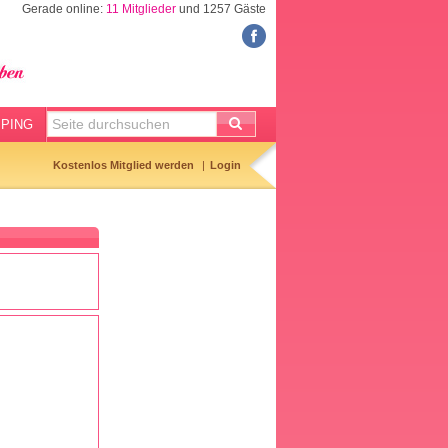
Gerade online:
11 Mitglieder
und 1257 Gäste
FORUM
Meine Forenthemen
Meine Forenbeiträge
PING
Gemerkte Themen
Kostenlos Mitglied werden
Login
Neueste Themen
Aktuell diskutiert
Forenticker
Forenbilder
Forenregeln