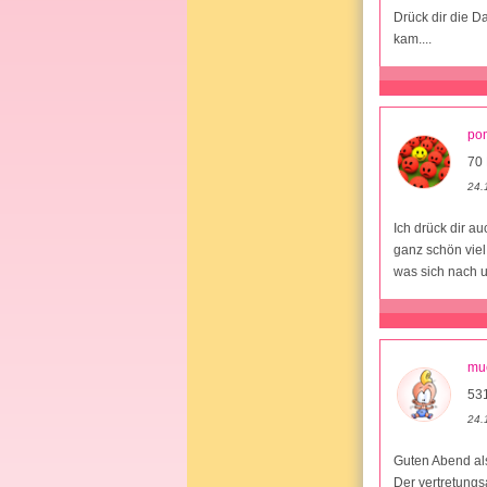
Drück dir die D
kam....
po
70 
24.
Ich drück dir a
ganz schön viel
was sich nach u
mu
531
24.
Guten Abend als
Der vertretung