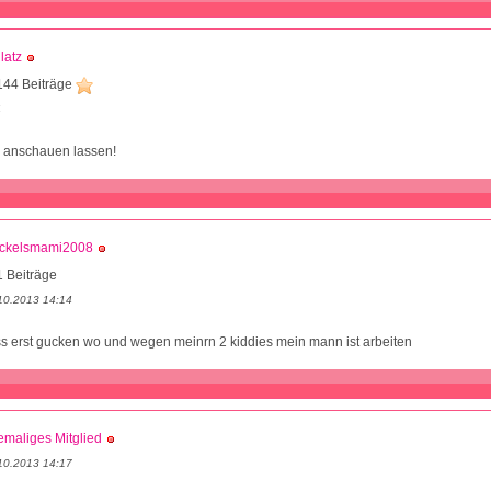
latz
144 Beiträge
4
r anschauen lassen!
ckelsmami2008
 Beiträge
10.2013 14:14
s erst gucken wo und wegen meinrn 2 kiddies mein mann ist arbeiten
maliges Mitglied
10.2013 14:17