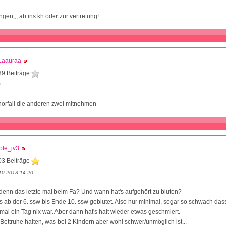
ngen,,, ab ins kh oder zur vertretung!
Laauraa
39 Beiträge
9
norfall die anderen zwei mitnehmen
ole_jv3
03 Beiträge
10.2013 14:20
enn das letzte mal beim Fa? Und wann hat's aufgehört zu bluten?
t's ab der 6. ssw bis Ende 10. ssw geblutet. Also nur minimal, sogar so schwach das
al ein Tag nix war. Aber dann hat's halt wieder etwas geschmiert.
Bettruhe halten, was bei 2 Kindern aber wohl schwer/unmöglich ist...