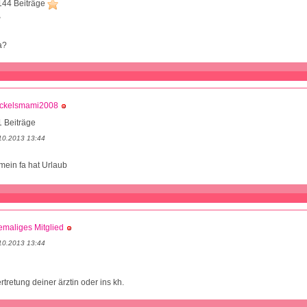
144 Beiträge
8
a?
ckelsmami2008
 Beiträge
10.2013 13:44
mein fa hat Urlaub
maliges Mitglied
10.2013 13:44
rtretung deiner ärztin oder ins kh.