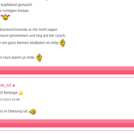
r kopfstand gemacht.
n richtigen Körper.
.
lut konnt konnte er mir nicht sagen
esium genommen und lieg auf der couch.
 ein ganz kleinen blutfaden im.shlip
s raus waren ja reste.
ole_jv3
03 Beiträge
10.2013 20:46
es in Ordnung ist!