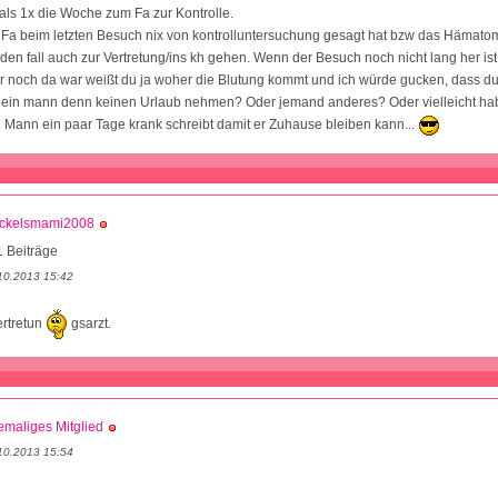
ls 1x die Woche zum Fa zur Kontrolle.
 Fa beim letzten Besuch nix von kontrolluntersuchung gesagt hat bzw das Hämat
eden fall auch zur Vertretung/ins kh gehen. Wenn der Besuch noch nicht lang her is
noch da war weißt du ja woher die Blutung kommt und ich würde gucken, dass du
dein mann denn keinen Urlaub nehmen? Oder jemand anderes? Oder vielleicht habt
 Mann ein paar Tage krank schreibt damit er Zuhause bleiben kann...
ckelsmami2008
 Beiträge
10.2013 15:42
ertretun
gsarzt.
maliges Mitglied
10.2013 15:54