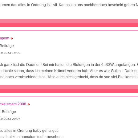
aumen das alles in Ordnung ist...vlt. Kannst du uns nachher noch bescheid geben 
mpom
Beiträge
10.2013 18:09
uch ganz fest die Daumen! Bei mir hatten die Blutungen in der 6. SSW angefangen.
, dachte schon, dass ich meinen Krümel verloren hab. Aber es war Gott sei Dank 
nd nach verabschiedet hat. Hätte auch nicht gedacht, dass da soo viel Blut kommt..
ckelsmami2008
 Beiträge
10.2013 20:07
o alles in Ordnung baby gehts gut.
sarzt hat kein hamatom mehr gesehen.