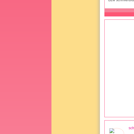
Bzw schmierblu
sch