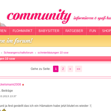
REN
FLOHMARKT
BABYSITTER
RATGEBER
FUN
SHOP
Schwangerschaftsforum
schmierblutungen 10 ssw
gen 10 ssw
Gehe zu Seite:
1
2
»
»»
ckelsmami2008
 Beiträge
10.2013 13:37
rd ja fest gestellt das ich ein Hämatom habe jetzt blutet es wieder :'(