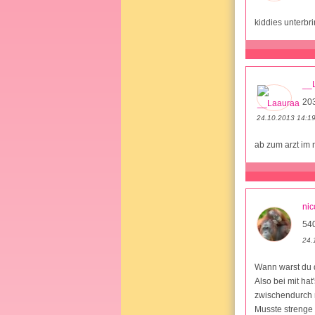
kiddies unterbri
__
20
24.10.2013 14:1
ab zum arzt im 
nic
54
24.
Wann warst du d
Also bei mit ha
zwischendurch m
Musste strenge 