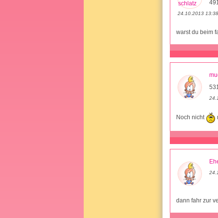
49
24.10.2013 13:3
warst du beim f
mu
531
24.
Noch nicht
Ehe
24.
dann fahr zur ve