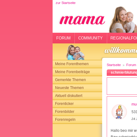
zur Startseite
rtseite
rum
mmunity
FORUM
COMMUNITY
REGIONALFO
gionalforen
ohmarkt
Meine Forenthemen
Startseite
Forum
ysitter
Meine Forenbeiträge
schmierblutun
Gemerkte Themen
tgeber
Neueste Themen
n
Aktuell diskutiert
Forenticker
mu
opping
Forenbilder
531
24.
Forenregeln
sloggen
Hallo beo mir wu