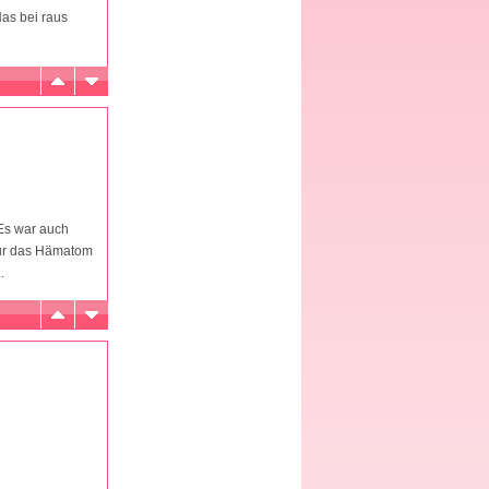
Nas bei raus
 Es war auch
nur das Hämatom
.