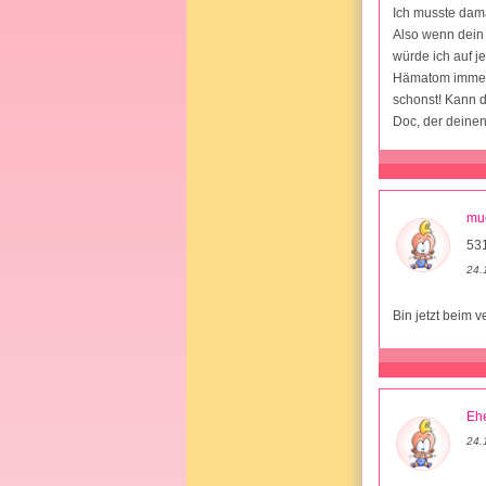
Ich musste dama
Also wenn dein
würde ich auf j
Hämatom immer 
schonst! Kann 
Doc, der deinen
mu
531
24.
Bin jetzt beim v
Ehe
24.