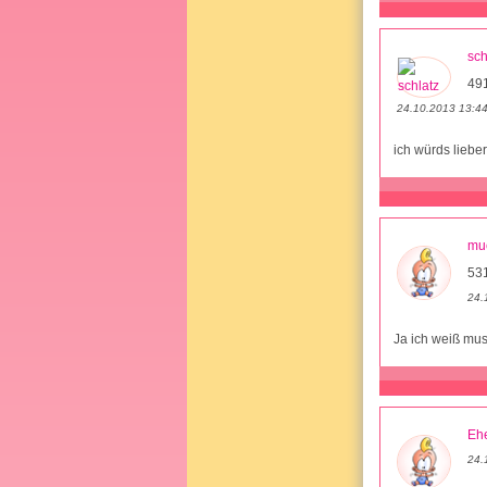
sch
49
24.10.2013 13:4
ich würds liebe
mu
531
24.
Ja ich weiß mus
Ehe
24.