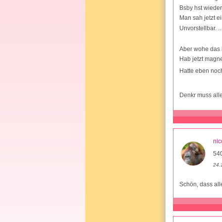
Bsby hst wiede
Man sah jetzt ei
Unvorstellbar. .
Aber wohe das b
Hab jetzt magn
Hatte eben noch
Denkr muss alle
nic
54
24.
Schön, dass all