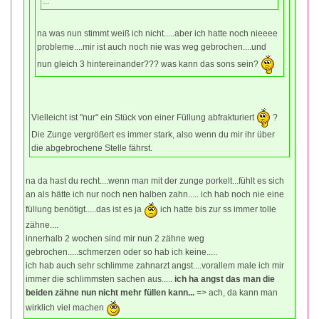
...
na was nun stimmt weiß ich nicht.....aber ich hatte noch nieeee
probleme....mir ist auch noch nie was weg gebrochen....und
nun gleich 3 hintereinander??? was kann das sons sein?
Vielleicht ist "nur" ein Stück von einer Füllung abfrakturiert
?
Die Zunge vergrößert es immer stark, also wenn du mir ihr über
die abgebrochene Stelle fährst.
na da hast du recht....wenn man mit der zunge porkelt...fühlt es sich
an als hätte ich nur noch nen halben zahn..... ich hab noch nie eine
füllung benötigt.....das ist es ja
ich hatte bis zur ss immer tolle
zähne....
innerhalb 2 wochen sind mir nun 2 zähne weg
gebrochen.....schmerzen oder so hab ich keine.....
ich hab auch sehr schlimme zahnarzt angst....vorallem male ich mir
immer die schlimmsten sachen aus.....
ich ha angst das man die
beiden zähne nun nicht mehr füllen kann...
=> ach, da kann man
wirklich viel machen