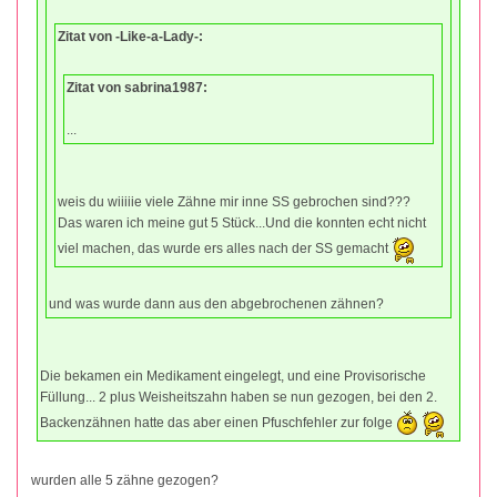
Zitat von -Like-a-Lady-:
Zitat von sabrina1987:
...
weis du wiiiiie viele Zähne mir inne SS gebrochen sind???
Das waren ich meine gut 5 Stück...Und die konnten echt nicht
viel machen, das wurde ers alles nach der SS gemacht
und was wurde dann aus den abgebrochenen zähnen?
Die bekamen ein Medikament eingelegt, und eine Provisorische
Füllung... 2 plus Weisheitszahn haben se nun gezogen, bei den 2.
Backenzähnen hatte das aber einen Pfuschfehler zur folge
wurden alle 5 zähne gezogen?