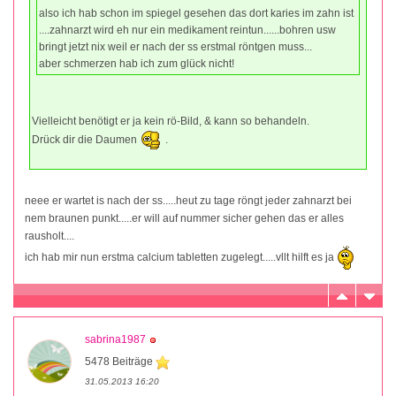
also ich hab schon im spiegel gesehen das dort karies im zahn ist
....zahnarzt wird eh nur ein medikament reintun......bohren usw
bringt jetzt nix weil er nach der ss erstmal röntgen muss...
aber schmerzen hab ich zum glück nicht!
Vielleicht benötigt er ja kein rö-Bild, & kann so behandeln.
Drück dir die Daumen
.
neee er wartet is nach der ss.....heut zu tage röngt jeder zahnarzt bei
nem braunen punkt.....er will auf nummer sicher gehen das er alles
rausholt....
ich hab mir nun erstma calcium tabletten zugelegt.....vllt hilft es ja
sabrina1987
5478 Beiträge
31.05.2013 16:20