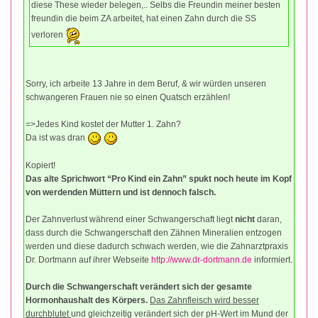
diese These wieder belegen,.. Selbs die Freundin meiner besten
freundin die beim ZA arbeitet, hat einen Zahn durch die SS
verloren
Sorry, ich arbeite 13 Jahre in dem Beruf, & wir würden unseren
schwangeren Frauen nie so einen Quatsch erzählen!
=>Jedes Kind kostet der Mutter 1. Zahn?
Da ist was dran
Kopiert!
Das alte Sprichwort “Pro Kind ein Zahn” spukt noch heute im Kopf
von werdenden Müttern und ist dennoch falsch.
Der Zahnverlust während einer Schwangerschaft liegt
nicht
daran,
dass durch die Schwangerschaft den Zähnen Mineralien entzogen
werden und diese dadurch schwach werden, wie die Zahnarztpraxis
Dr. Dortmann auf ihrer Webseite
http://www.dr-dortmann.de
informiert.
Durch die Schwangerschaft verändert sich der gesamte
Hormonhaushalt des Körpers.
Das Zahnfleisch wird besser
durchblutet
und gleichzeitig verändert sich der pH-Wert im Mund der