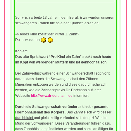
Sorry, ich arbeite 13 Jahre in dem Beruf, & wir würden unseren
schwangeren Frauen nie so einen Quatsch erzählen!
=>Jedes Kind kostet der Mutter 1. Zahn?
Da ist was dran
Kopiert!
Das alte Sprichwort “Pro Kind ein Zahn” spukt noch heute
im Kopf von werdenden Müttern und ist dennoch falsch.
Der Zahnverlust während einer Schwangerschaft liegt
nicht
daran, dass durch die Schwangerschaft den Zähnen
Mineralien entzogen werden und diese dadurch schwach
werden, wie die Zahnarztpraxis Dr. Dortmann auf ihrer
Webseite
http://www.dr-dortmann.de
informiert.
Durch die Schwangerschaft verändert sich der gesamte
Hormonhaushalt des Körpers.
Das Zahnfleisch wird besser
durchblutet
und gleichzeitig verändert sich der pH-Wert im
Mund der Schwangeren. Diese Veränderungen führen dazu,
dass Zahnhälse empfindlicher werden und somit anfälliger für