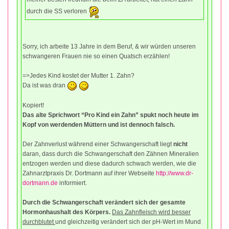
durch die SS verloren
Sorry, ich arbeite 13 Jahre in dem Beruf, & wir würden unseren
schwangeren Frauen nie so einen Quatsch erzählen!
=>Jedes Kind kostet der Mutter 1. Zahn?
Da ist was dran
Kopiert!
Das alte Sprichwort “Pro Kind ein Zahn” spukt noch heute im
Kopf von werdenden Müttern und ist dennoch falsch.
Der Zahnverlust während einer Schwangerschaft liegt
nicht
daran, dass durch die Schwangerschaft den Zähnen Mineralien
entzogen werden und diese dadurch schwach werden, wie die
Zahnarztpraxis Dr. Dortmann auf ihrer Webseite
http://www.dr-
dortmann.de
informiert.
Durch die Schwangerschaft verändert sich der gesamte
Hormonhaushalt des Körpers.
Das Zahnfleisch wird besser
durchblutet
und gleichzeitig verändert sich der pH-Wert im Mund