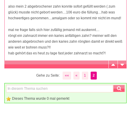
also mein 2 abgebrochener zahn konnte sofort gefüllt werden ( zum
glück) musste nicht gebort werden....106 euro die füllung....hab was
hochwertiges genommen....amalgam oder so kommt mir nicht im mund!
mal ne frage falls sich hier zufällig jemand mit auskennt....
röngt ein zahnarzt immer ein karies anfälligen zahn? meiner will den
anderen abgebrochen und den karies zahn röngten damit er direkt weiß
wie weit er bohren muss?!!
hab gehört das es heut zu tage fast jeder zahnarzt so macht?!
Gehe zu Seite:
««
«
1
2
Dieses Thema wurde 0 mal gemerkt