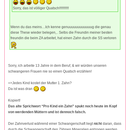
Sorry, das ist völliger Quatsch!!!!!!!!!!!
Wenn du das meins....Ich kenne genuuuuuuuuuuuug die genau
diese These wieder belegen,.. Selbs die Freundin meiner besten
freundin die beim ZA arbeitet, hat einen Zahn durch die SS verloren
Sorry, ich arbeite 13 Jahre in dem Beruf, & wir würden unseren
schwangeren Frauen nie so einen Quatsch erzählen!
=>Jedes Kind kostet der Mutter 1. Zahn?
Da ist was dran
Kopiert!
Das alte Sprichwort “Pro Kind ein Zahn” spukt noch heute im Kopf
von werdenden Müttern und ist dennoch falsch.
Der Zahnverlust während einer Schwangerschaft liegt
nicht
daran, dass
durch die Schwangerschaft den Zähnen Mineralien entzogen werden