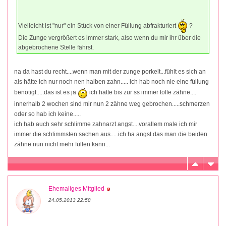
Vielleicht ist "nur" ein Stück von einer Füllung abfrakturiert
?
Die Zunge vergrößert es immer stark, also wenn du mir ihr über die
abgebrochene Stelle fährst.
na da hast du recht....wenn man mit der zunge porkelt...fühlt es sich an
als hätte ich nur noch nen halben zahn..... ich hab noch nie eine füllung
benötigt.....das ist es ja
ich hatte bis zur ss immer tolle zähne....
innerhalb 2 wochen sind mir nun 2 zähne weg gebrochen.....schmerzen
oder so hab ich keine.....
ich hab auch sehr schlimme zahnarzt angst....vorallem male ich mir
immer die schlimmsten sachen aus.....ich ha angst das man die beiden
zähne nun nicht mehr füllen kann...
Ehemaliges Mitglied
24.05.2013 22:58