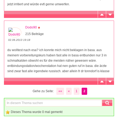
jetzt irritiert und würde evtl gerne umwerfen.
Dodo90
215 Beiträge
02.06.2013 19:18
du wolltest nach esa? ich konnte mich nicht beklagen in basa. aus
meinem vorbereitungskurs haben fast alle in basa entbunden nur 3 in
schmalkalden obwohl es für die meisten näher gewesen wäre.
entbindungsstation/wochenstation hat nen guten ruf in basa. die ärzte
sind zwar fast alle irgendwie russisch. aber allein fr dr tonndorf is klasse
Gehe zu Seite:
««
«
1
2
Dieses Thema wurde 0 mal gemerkt