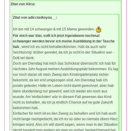
Zitat von Alica:
Zitat von adicctedtoyou__:
Ich bin mit 14 schwanger & mit 15 Mama geworden.
Für mich war klar, sollt ich jetzt irgendwann nochmal
schwanger werden bevor ich meine Ausbildung in der Tasche
hab
, werd ich es nicht behalten/können. Hab da auch sehr
'leichtsinnig' drüber geredet, da ich ja nicht in der Situation war -
Gott sei dank.
Doch am Dienstag hat mich das Schicksal überrascht. Ich hab für
nächstes Jahr August meinen Ausbildungsplatz bekommen. Es lag
nur noch daran ob mein Zwerg den Kindergartenplatz sicher
bekommt, da wir erst umgezogen sind. Am Dienstag hab ich
positiv getestet. Hätte im Leben nicht damit gerechnet, aber hab
dann stundenlang nur geweint, weil ich weder ein noch aus
wusste. Am 'einfachsten' wär in diesem Fall gewesen das Kind
nicht zu behalten, da ich ja endlich Chance auf ne gute Zukunft
bekommen hab.
Einfacher für mich ist es den Zwerg zu behalten und ich hab auch
nicht lange nachgedacht, da ich es so oder so niemals übers Herz
bringen würd. Also ich will damit sagen, wenn man in der Situation
steckt handelt man anders als man es vorher 'geplant'/gesagt hat.