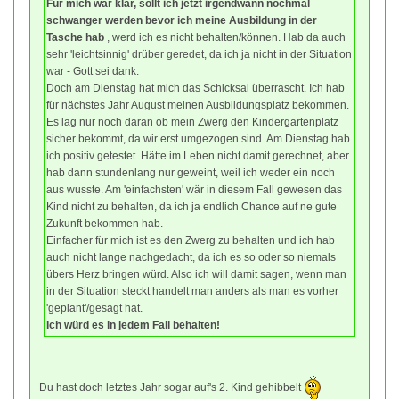
Für mich war klar, sollt ich jetzt irgendwann nochmal
schwanger werden bevor ich meine Ausbildung in der
Tasche hab
, werd ich es nicht behalten/können. Hab da auch
sehr 'leichtsinnig' drüber geredet, da ich ja nicht in der Situation
war - Gott sei dank.
Doch am Dienstag hat mich das Schicksal überrascht. Ich hab
für nächstes Jahr August meinen Ausbildungsplatz bekommen.
Es lag nur noch daran ob mein Zwerg den Kindergartenplatz
sicher bekommt, da wir erst umgezogen sind. Am Dienstag hab
ich positiv getestet. Hätte im Leben nicht damit gerechnet, aber
hab dann stundenlang nur geweint, weil ich weder ein noch
aus wusste. Am 'einfachsten' wär in diesem Fall gewesen das
Kind nicht zu behalten, da ich ja endlich Chance auf ne gute
Zukunft bekommen hab.
Einfacher für mich ist es den Zwerg zu behalten und ich hab
auch nicht lange nachgedacht, da ich es so oder so niemals
übers Herz bringen würd. Also ich will damit sagen, wenn man
in der Situation steckt handelt man anders als man es vorher
'geplant'/gesagt hat.
Ich würd es in jedem Fall behalten!
Du hast doch letztes Jahr sogar auf's 2. Kind gehibbelt