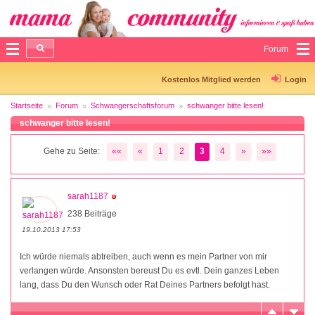
Forum
Kostenlos Mitglied werden
Login
Startseite
Forum
Schwangerschaftsforum
schwanger bitte lesen!
schwanger bitte lesen!
Gehe zu Seite:
««
«
1
2
3
4
»
»»
sarah1187
238 Beiträge
19.10.2013 17:53
Ich würde niemals abtreiben, auch wenn es mein Partner von mir
verlangen würde. Ansonsten bereust Du es evtl. Dein ganzes Leben
lang, dass Du den Wunsch oder Rat Deines Partners befolgt hast.