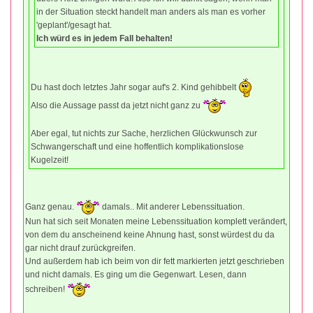
in der Situation steckt handelt man anders als man es vorher
'geplant'/gesagt hat.
Ich würd es in jedem Fall behalten!
Du hast doch letztes Jahr sogar auf's 2. Kind gehibbelt
Also die Aussage passt da jetzt nicht ganz zu
Aber egal, tut nichts zur Sache, herzlichen Glückwunsch zur
Schwangerschaft und eine hoffentlich komplikationslose
Kugelzeit!
Ganz genau.
damals.. Mit anderer Lebenssituation.
Nun hat sich seit Monaten meine Lebenssituation komplett verändert,
von dem du anscheinend keine Ahnung hast, sonst würdest du da
gar nicht drauf zurückgreifen.
Und außerdem hab ich beim von dir fett markierten jetzt geschrieben
und nicht damals. Es ging um die Gegenwart. Lesen, dann
schreiben!