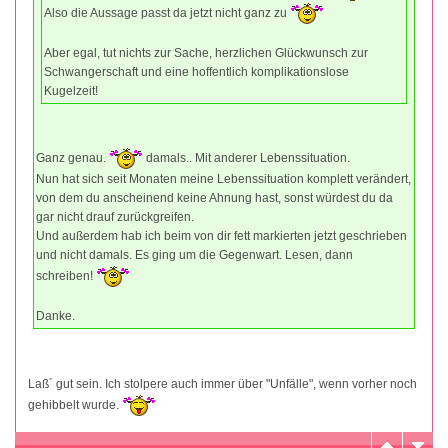
Also die Aussage passt da jetzt nicht ganz zu
Aber egal, tut nichts zur Sache, herzlichen Glückwunsch zur
Schwangerschaft und eine hoffentlich komplikationslose
Kugelzeit!
Ganz genau.
damals.. Mit anderer Lebenssituation.
Nun hat sich seit Monaten meine Lebenssituation komplett verändert,
von dem du anscheinend keine Ahnung hast, sonst würdest du da
gar nicht drauf zurückgreifen.
Und außerdem hab ich beim von dir fett markierten jetzt geschrieben
und nicht damals. Es ging um die Gegenwart. Lesen, dann
schreiben!
Danke.
Laß´ gut sein. Ich stolpere auch immer über "Unfälle", wenn vorher noch
gehibbelt wurde.