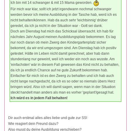
Ich bin mit 14 schwanger & mit 15 Mama geworden.
Für mich war klar, sollt ich jetzt irgendwann nochmal schwanger
werden bevor ich meine Ausbildung in der Tasche hab, werd ich es
nicht behalten/können. Hab da auch sehr 'leichtsinnig' drüber
geredet, da ich ja nicht in der Situation war - Gott sei dank.
Doch am Dienstag hat mich das Schicksal überrascht. Ich hab für
nächstes Jahr August meinen Ausbildungsplatz bekommen. Es lag
nur noch daran ob mein Zwerg den Kindergartenplatz sicher
bekommt, da wir erst umgezogen sind. Am Dienstag hab ich positiv
getestet. Hätte im Leben nicht damit gerechnet, aber hab dann
stundenlang nur geweint, weil ich weder ein noch aus wusste. Am
'einfachsten' wär in diesem Fall gewesen das Kind nicht zu behalten,
da ich ja endlich Chance auf ne gute Zukunft bekommen hab.
Einfacher für mich ist es den Zwerg zu behalten und ich hab auch
nicht lange nachgedacht, da ich es so oder so niemals übers Herz
bringen würd. Also ich will damit sagen, wenn man in der Situation
steckt handelt man anders als man es vorher 'geplant'/gesagt hat.
Ich würd es in jedem Fall behalten!
Dir auch erstmal alles alles liebe und gute zur SS!
Wie reagiert dein Freund dazu?
Also musst du deine Ausbildung verschieben?