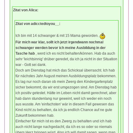
Zitat von Alica:
Zitat von adicctedtoyou__:
Ich bin mit 14 schwanger & mit 15 Mama geworden.
Für mich war klar, sollt ich jetzt irgendwann nochmal
schwanger werden bevor ich meine Ausbildung in der
Tasche hab
, werd ich es nicht behalten/können. Hab da auch
sehr 'leichtsinnig' drüber geredet, da ich ja nicht in der Situation
war - Gott sei dank.
Doch am Dienstag hat mich das Schicksal überrascht. Ich hab
für nächstes Jahr August meinen Ausbildungsplatz bekommen.
Es lag nur noch daran ob mein Zwerg den Kindergartenplatz
sicher bekommt, da wir erst umgezogen sind. Am Dienstag hab
ich positiv getestet. Hätte im Leben nicht damit gerechnet, aber
hab dann stundenlang nur geweint, weil ich weder ein noch
aus wusste. Am 'einfachsten' wär in diesem Fall gewesen das
Kind nicht zu behalten, da ich ja endlich Chance auf ne gute
Zukunft bekommen hab.
Einfacher für mich ist es den Zwerg zu behalten und ich hab
auch nicht lange nachgedacht, da ich es so oder so niemals
übers Herz bringen würd. Also ich will damit sagen, wenn man