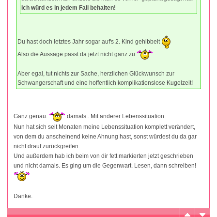
Ich würd es in jedem Fall behalten!
Du hast doch letztes Jahr sogar auf's 2. Kind gehibbelt
Also die Aussage passt da jetzt nicht ganz zu
Aber egal, tut nichts zur Sache, herzlichen Glückwunsch zur
Schwangerschaft und eine hoffentlich komplikationslose Kugelzeit!
Ganz genau.
damals.. Mit anderer Lebenssituation.
Nun hat sich seit Monaten meine Lebenssituation komplett verändert,
von dem du anscheinend keine Ahnung hast, sonst würdest du da gar
nicht drauf zurückgreifen.
Und außerdem hab ich beim von dir fett markierten jetzt geschrieben
und nicht damals. Es ging um die Gegenwart. Lesen, dann schreiben!
Danke.