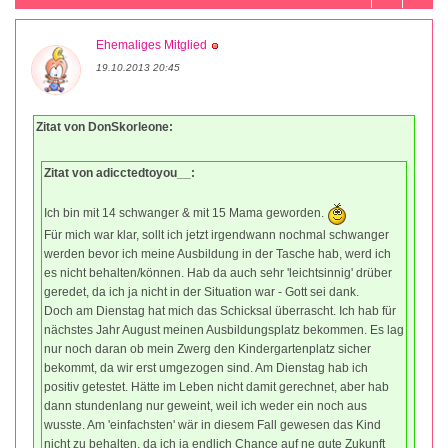
Ehemaliges Mitglied
19.10.2013 20:45
Zitat von DonSkorleone:
Zitat von adicctedtoyou__:
Ich bin mit 14 schwanger & mit 15 Mama geworden.
Für mich war klar, sollt ich jetzt irgendwann nochmal schwanger
werden bevor ich meine Ausbildung in der Tasche hab, werd ich
es nicht behalten/können. Hab da auch sehr 'leichtsinnig' drüber
geredet, da ich ja nicht in der Situation war - Gott sei dank.
Doch am Dienstag hat mich das Schicksal überrascht. Ich hab für
nächstes Jahr August meinen Ausbildungsplatz bekommen. Es lag
nur noch daran ob mein Zwerg den Kindergartenplatz sicher
bekommt, da wir erst umgezogen sind. Am Dienstag hab ich
positiv getestet. Hätte im Leben nicht damit gerechnet, aber hab
dann stundenlang nur geweint, weil ich weder ein noch aus
wusste. Am 'einfachsten' wär in diesem Fall gewesen das Kind
nicht zu behalten, da ich ja endlich Chance auf ne gute Zukunft