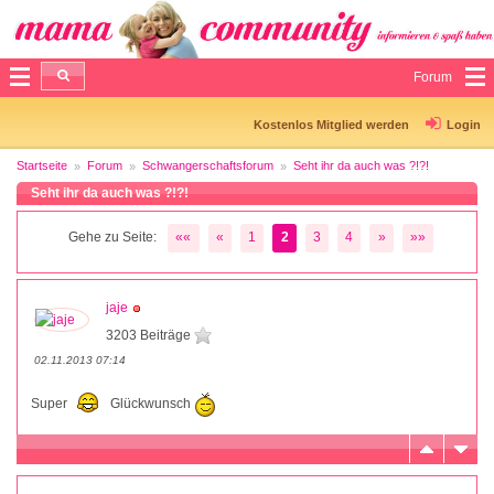
Forum
Kostenlos Mitglied werden
Login
Startseite
Forum
Schwangerschaftsforum
Seht ihr da auch was ?!?!
Seht ihr da auch was ?!?!
Gehe zu Seite:
««
«
1
2
3
4
»
»»
jaje
3203 Beiträge
02.11.2013 07:14
Super
Glückwunsch