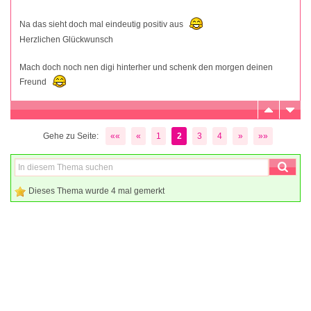
Na das sieht doch mal eindeutig positiv aus
Herzlichen Glückwunsch
Mach doch noch nen digi hinterher und schenk den morgen deinen
Freund
Gehe zu Seite:
««
«
1
2
3
4
»
»»
Dieses Thema wurde 4 mal gemerkt