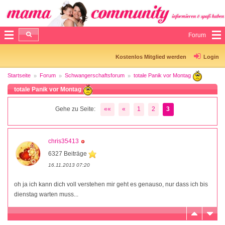
Forum
Kostenlos Mitglied werden
Login
Startseite
Forum
Schwangerschaftsforum
totale Panik vor Montag
totale Panik vor Montag
Gehe zu Seite:
««
«
1
2
3
chris35413
6327 Beiträge
16.11.2013 07:20
oh ja ich kann dich voll verstehen mir geht es genauso, nur dass ich bis
dienstag warten muss...