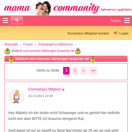
Forum
Kostenlos Mitglied werden
Login
Startseite
Forum
Schwangerschaftsforum
übelkeit und extreme blähungen brauche rat
übelkeit und extreme blähungen brauche rat
Gehe zu Seite:
1
2
»
»»
Ehemaliges Mitglied
31.10.2013 22:45
Hey Mädels ich bin leider nicht Schwanger und es gehört hier definitiv
nicht rein aber BITTE ich brauche dringend Rat..
Seid tagen ist mir so übellll es fängt fast immer ab 20 uhr an und geht