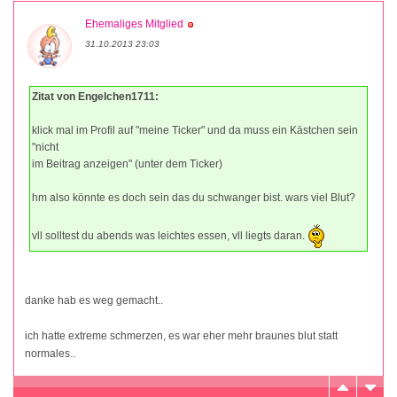
Ehemaliges Mitglied
31.10.2013 23:03
Zitat von Engelchen1711:
klick mal im Profil auf "meine Ticker" und da muss ein Kästchen sein
"nicht
im Beitrag anzeigen" (unter dem Ticker)
hm also könnte es doch sein das du schwanger bist. wars viel Blut?
vll solltest du abends was leichtes essen, vll liegts daran.
danke hab es weg gemacht..
ich hatte extreme schmerzen, es war eher mehr braunes blut statt
normales..