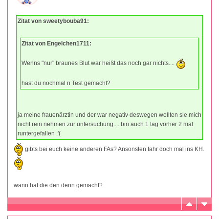
Zitat von sweetybouba91:
Zitat von Engelchen1711:
Wenns "nur" braunes Blut war heißt das noch gar nichts....
hast du nochmal n Test gemacht?
ja meine frauenärztin und der war negativ deswegen wollten sie mich
nicht rein nehmen zur untersuchung.... bin auch 1 tag vorher 2 mal
runtergefallen :'(
gibts bei euch keine anderen FAs? Ansonsten fahr doch mal ins KH.
wann hat die den denn gemacht?