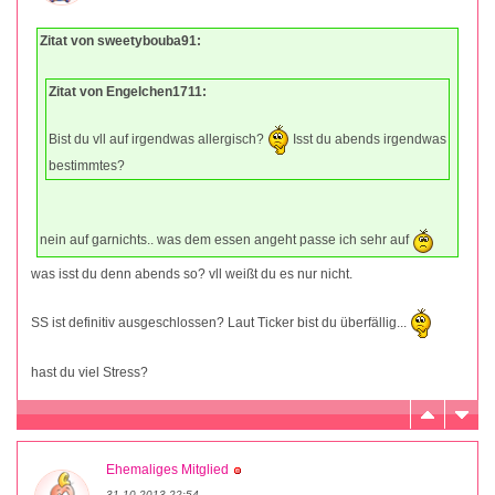
Zitat von sweetybouba91:
Zitat von Engelchen1711:
Bist du vll auf irgendwas allergisch?
Isst du abends irgendwas
bestimmtes?
nein auf garnichts.. was dem essen angeht passe ich sehr auf
was isst du denn abends so? vll weißt du es nur nicht.
SS ist definitiv ausgeschlossen? Laut Ticker bist du überfällig...
hast du viel Stress?
Ehemaliges Mitglied
31.10.2013 22:54