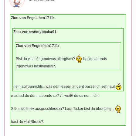
Zitat von Engelchen1711:
Zitat von sweetybouba91:
Zitat von Engelchen1711:
Bist du vll auf irgendwas allergisch?
Isst du abends
irgendwas bestimmtes?
nein auf garnichts.. was dem essen angeht passe ich sehr auf
was isst du denn abends so? vll weißt du es nur nicht.
SS ist definitiv ausgeschlossen? Laut Ticker bist du überfällig...
hast du viel Stress?