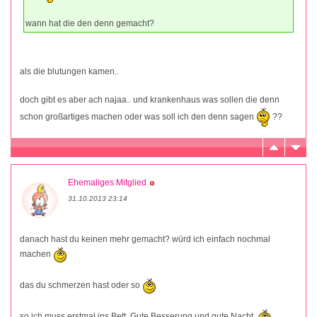
wann hat die den denn gemacht?
als die blutungen kamen..
doch gibt es aber ach najaa.. und krankenhaus was sollen die denn
schon großartiges machen oder was soll ich den denn sagen
??
Ehemaliges Mitglied
31.10.2013 23:14
danach hast du keinen mehr gemacht? würd ich einfach nochmal
machen
das du schmerzen hast oder so
so ich muss erstmal ins Bett. Gute Besserung und gute Nacht.