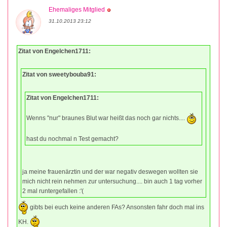
Ehemaliges Mitglied
31.10.2013 23:12
Zitat von Engelchen1711:
Zitat von sweetybouba91:
Zitat von Engelchen1711:
Wenns "nur" braunes Blut war heißt das noch gar nichts....
hast du nochmal n Test gemacht?
ja meine frauenärztin und der war negativ deswegen wollten sie
mich nicht rein nehmen zur untersuchung.... bin auch 1 tag vorher
2 mal runtergefallen :'(
gibts bei euch keine anderen FAs? Ansonsten fahr doch mal ins
KH.