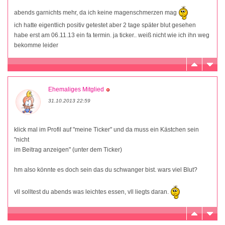
abends garnichts mehr, da ich keine magenschmerzen mag
ich hatte eigentlich positiv getestet aber 2 tage später blut gesehen
habe erst am 06.11.13 ein fa termin. ja ticker.. weiß nicht wie ich ihn weg
bekomme leider
Ehemaliges Mitglied
31.10.2013 22:59
klick mal im Profil auf "meine Ticker" und da muss ein Kästchen sein
"nicht
im Beitrag anzeigen" (unter dem Ticker)
hm also könnte es doch sein das du schwanger bist. wars viel Blut?
vll solltest du abends was leichtes essen, vll liegts daran.