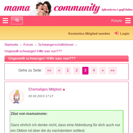
Forum
Kostenlos Mitglied werden
Login
Startseite
Forum
Schwangerschaftsforum
Ungewollt schwanger! Hilfe was nun???
Ungewollt schwanger! Hilfe was nun???
Gehe zu Seite:
««
«
1
2
3
4
»
»»
Ehemaliges Mitglied
02.02.2013 17:17
Zitat von mamamone:
Ganz ehrlich ich denke nicht, dass eine Abtreibung für dich auch nur
ein Obtion ist über die du nachdenken solltest.