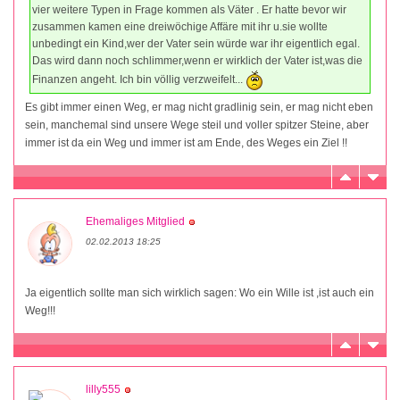
vier weitere Typen in Frage kommen als Väter . Er hatte bevor wir
zusammen kamen eine dreiwöchige Affäre mit ihr u.sie wollte
unbedingt ein Kind,wer der Vater sein würde war ihr eigentlich egal.
Das wird dann noch schlimmer,wenn er wirklich der Vater ist,was die
Finanzen angeht. Ich bin völlig verzweifelt...
Es gibt immer einen Weg, er mag nicht gradlinig sein, er mag nicht eben
sein, manchemal sind unsere Wege steil und voller spitzer Steine, aber
immer ist da ein Weg und immer ist am Ende, des Weges ein Ziel !!
Ehemaliges Mitglied
02.02.2013 18:25
Ja eigentlich sollte man sich wirklich sagen: Wo ein Wille ist ,ist auch ein
Weg!!!
lilly555