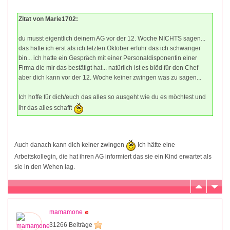
Zitat von Marie1702:
du musst eigentlich deinem AG vor der 12. Woche NICHTS sagen...
das hatte ich erst als ich letzten Oktober erfuhr das ich schwanger
bin... ich hatte ein Gespräch mit einer Personaldisponentin einer
Firma die mir das bestätigt hat... natürlich ist es blöd für den Chef
aber dich kann vor der 12. Woche keiner zwingen was zu sagen...
Ich hoffe für dich/euch das alles so ausgeht wie du es möchtest und
ihr das alles schafft
Auch danach kann dich keiner zwingen
Ich hätte eine
Arbeitskollegin, die hat ihren AG informiert das sie ein Kind erwartet als
sie in den Wehen lag.
mamamone
31266 Beiträge