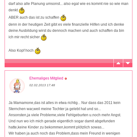
darf also alle Planung umsonst... also egal wie es kommt nie so wie man
denkt
ABER auch das ist zu schaffen
denn in der heutigen Zeit gibt es viele finanzielle Hilfen und ich denke
deine Ausbildung wirst du dennoch machen und auch schaffen da bin
ich mir recht sicher
Also Kopf hoch
Ehemaliges Mitglied
02.02.2013 17:48
Ja Mamamone,das ist alles in etwa richtig... Nur dass das 2011 kein
Sternchen war,weil meine Tochter ja gelebt hat und so...
Ansonsten,ja viele Probleme,viele Fehlgeburten u.noch mehr Angst.
Und nun wo ich mich gerade eigentlich sogar damit abgefunden
hatte,keine Kinder zu bekommen,kommt plötzlich sowas...
Wir haben ja auch noch das Problem,dass mein Freund in wenigen