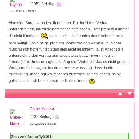
11951 Beiträge
02.02.2013 18:33
Also eine Sorge kann ich dir nehmen. Du darfst den Vertrag
unterschreiben, musst deinem chef nichts sagen. Trotz probezeit darf er
dir nicht kündigen.
laut muschu. Habe mich damit sehr intensiv
beschäftigt. Das einzige problem könnte werden wenn du aus dem
muschu (ich hoffe für dich das dies nicht geschieht) fällst. Ansonsten
unterzeichne den vertrag und sage etwas später (wenn möglich
1monat) das du schwanger bist. Sag die "Wahrheit" das es nicht geplant
War (aber nicht sagen das du es vorher wusstest), dass du die
Ausbildung unbedingt wolltest aber zum wohl deines kindes ins bv
gehen musst. Ich hoffe es wird sich alles finden
Chloe-Marie
1732 Beiträge
02.02.2013 18:38
Zitat von Butterfly3101: