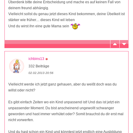
Überdenk bitte deine Entscheidung und mache es auf keinen Fall von
deinem freund abhängig.
Vielleicht sollst du genau jetzt dieses Kind bekommen, deine Übelkeit ist
stärker wie früher.... dieses Kind wil leben
Und du wirst ihn eine gute Mama sein
ichbins13
332 Beiträge
02.02.2013 20:56
Vielleicht werde ich jetzt ganz gehauen, aber du weißt doch was du
willst oder nicht?
Es gibt einfach Zeiten wo ein Kind unpassend ist! Und das ist jetzt ein
unpassender Moment. Du bist anscheinend ungewollt schwanger
geworden und hast immer verhütet oder? Somit brauchst du dir erst mal
nicht vorwerfen.
Und du hast schon ein Kind und könntest jetzt endlich eine Ausbildung