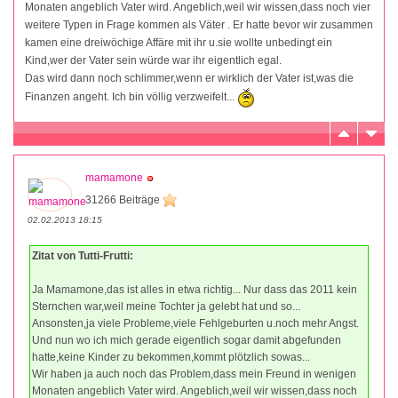
Monaten angeblich Vater wird. Angeblich,weil wir wissen,dass noch vier
weitere Typen in Frage kommen als Väter . Er hatte bevor wir zusammen
kamen eine dreiwöchige Affäre mit ihr u.sie wollte unbedingt ein
Kind,wer der Vater sein würde war ihr eigentlich egal.
Das wird dann noch schlimmer,wenn er wirklich der Vater ist,was die
Finanzen angeht. Ich bin völlig verzweifelt...
mamamone
31266 Beiträge
02.02.2013 18:15
Zitat von Tutti-Frutti:
Ja Mamamone,das ist alles in etwa richtig... Nur dass das 2011 kein
Sternchen war,weil meine Tochter ja gelebt hat und so...
Ansonsten,ja viele Probleme,viele Fehlgeburten u.noch mehr Angst.
Und nun wo ich mich gerade eigentlich sogar damit abgefunden
hatte,keine Kinder zu bekommen,kommt plötzlich sowas...
Wir haben ja auch noch das Problem,dass mein Freund in wenigen
Monaten angeblich Vater wird. Angeblich,weil wir wissen,dass noch