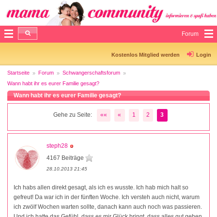
Forum
Kostenlos Mitglied werden
Login
Startseite
Forum
Schwangerschaftsforum
Wann habt ihr es eurer Familie gesagt?
Wann habt ihr es eurer Familie gesagt?
Gehe zu Seite:
««
«
1
2
3
steph28
4167 Beiträge
28.10.2013 21:45
Ich habs allen direkt gesagt, als ich es wusste. Ich hab mich halt so
gefreut! Da war ich in der fünften Woche. Ich versteh auch nicht, warum
ich zwölf Wochen warten sollte, danach kann auch noch was passieren.
Und ich hatte das Gefühl, dass es mir Glück bringt, dass alles gut gehen