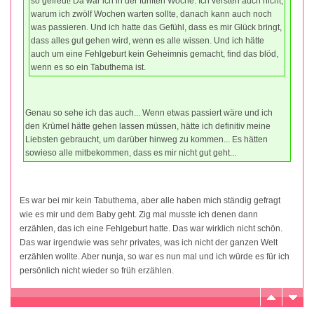
so gefreut! Da war ich in der fünften Woche. Ich versteh auch nicht,
warum ich zwölf Wochen warten sollte, danach kann auch noch
was passieren. Und ich hatte das Gefühl, dass es mir Glück bringt,
dass alles gut gehen wird, wenn es alle wissen. Und ich hätte
auch um eine Fehlgeburt kein Geheimnis gemacht, find das blöd,
wenn es so ein Tabuthema ist.
Genau so sehe ich das auch... Wenn etwas passiert wäre und ich
den Krümel hätte gehen lassen müssen, hätte ich definitiv meine
Liebsten gebraucht, um darüber hinweg zu kommen... Es hätten
sowieso alle mitbekommen, dass es mir nicht gut geht...
Es war bei mir kein Tabuthema, aber alle haben mich ständig gefragt
wie es mir und dem Baby geht. Zig mal musste ich denen dann
erzählen, das ich eine Fehlgeburt hatte. Das war wirklich nicht schön.
Das war irgendwie was sehr privates, was ich nicht der ganzen Welt
erzählen wollte. Aber nunja, so war es nun mal und ich würde es für ich
persönlich nicht wieder so früh erzählen.