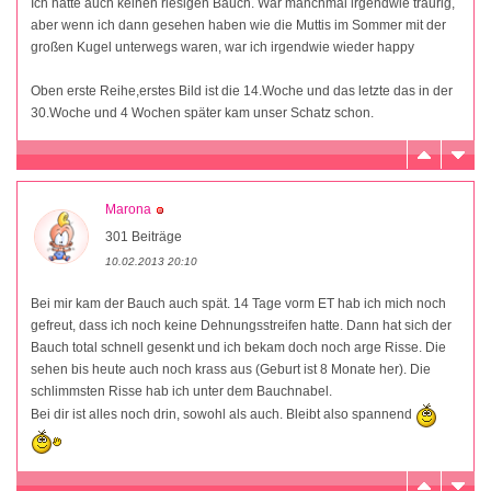
Ich hatte auch keinen riesigen Bauch. War manchmal irgendwie traurig,
aber wenn ich dann gesehen haben wie die Muttis im Sommer mit der
großen Kugel unterwegs waren, war ich irgendwie wieder happy
Oben erste Reihe,erstes Bild ist die 14.Woche und das letzte das in der
30.Woche und 4 Wochen später kam unser Schatz schon.
Marona
301 Beiträge
10.02.2013 20:10
Bei mir kam der Bauch auch spät. 14 Tage vorm ET hab ich mich noch
gefreut, dass ich noch keine Dehnungsstreifen hatte. Dann hat sich der
Bauch total schnell gesenkt und ich bekam doch noch arge Risse. Die
sehen bis heute auch noch krass aus (Geburt ist 8 Monate her). Die
schlimmsten Risse hab ich unter dem Bauchnabel.
Bei dir ist alles noch drin, sowohl als auch. Bleibt also spannend