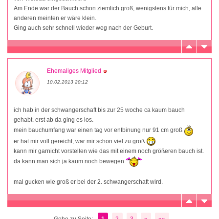
Am Ende war der Bauch schon ziemlich groß, wenigstens für mich, alle
anderen meinten er wäre klein.
Ging auch sehr schnell wieder weg nach der Geburt.
Ehemaliges Mitglied
10.02.2013 20:12
ich hab in der schwangerschaft bis zur 25 woche ca kaum bauch
gehabt. erst ab da ging es los.
mein bauchumfang war einen tag vor entbinung nur 91 cm groß
er hat mir voll gereicht, war mir schon viel zu groß
.
kann mir garnicht vorstellen wie das mit einem noch größeren bauch ist.
da kann man sich ja kaum noch bewegen
mal gucken wie groß er bei der 2. schwangerschaft wird.
Gehe zu Seite:
1
2
3
»
»»