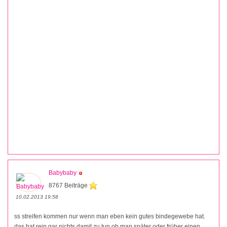
Babybaby
8767 Beiträge
10.02.2013 19:58
ss streifen kommen nur wenn man eben kein gutes bindegewebe hat.
das hat rein gar nichts damit zu tun ob man später oder früher einen