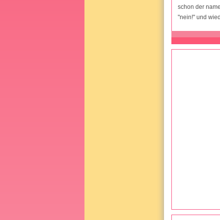
schon der name 
"nein!" und wie