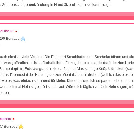
e Sehnenscheidenentzündung in Hand ätzend...kann sie kaum tragen
tleOne13
290 Beiträge
4
auch nicht zu viele Verbote. Die Eule darf Schubladen und Schränke öffnen und si
, was gefährlich ist, ist außerhalb ihres Einzugsbereiches), sie durfte letzten Herbs
Blumentopf mit Erde ausgraben, sie darf an der Musikanlage Knöpfe drücken (was 
d das Thermostat der Heizung bis zum Gehtnichtmehr drehen (weil ich das elektron
f vieles, was einfach spannend für kleine Kinder ist und ich erspare uns beiden da
 wenn ich mal Nein sage, hört sie darauf. Würde ich täglich vielfach Nein sagen, wür
nieren.
mianda
37 Beiträge
0