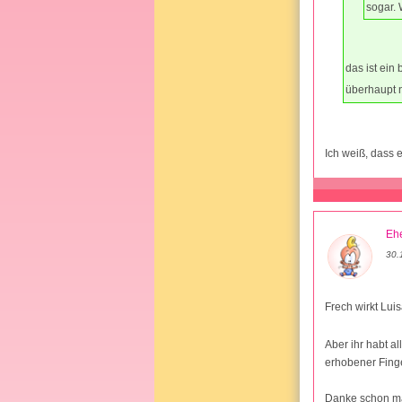
sogar. 
das ist ein
überhaupt n
Ich weiß, dass 
Ehe
30.
Frech wirkt Lui
Aber ihr habt a
erhobener Finge
Danke schon mal