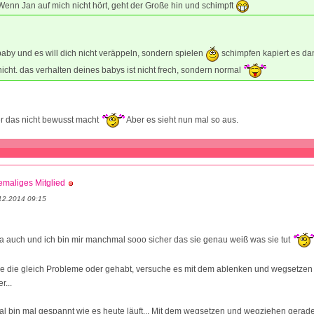
Wenn Jan auf mich nicht hört, geht der Große hin und schimpft
 baby und es will dich nicht veräppeln, sondern spielen
schimpfen kapiert es da
icht. das verhalten deines babys ist nicht frech, sondern normal
er das nicht bewusst macht
Aber es sieht nun mal so aus.
maliges Mitglied
12.2014 09:15
sa auch und ich bin mir manchmal sooo sicher das sie genau weiß was sie tut
lle die gleich Probleme oder gehabt, versuche es mit dem ablenken und wegsetzen 
r...
 bin mal gespannt wie es heute läuft... Mit dem wegsetzen und wegziehen gerade