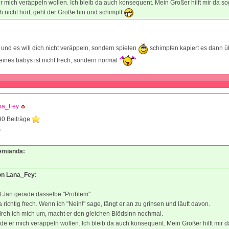
r mich veräppeln wollen. Ich bleib da auch konsequent. Mein Großer hilft mir da s
h nicht hört, geht der Große hin und schimpft
y und es will dich nicht veräppeln, sondern spielen
schimpfen kapiert es dann üb
eines babys ist nicht frech, sondern normal
na_Fey
90 Beiträge
0
demianda:
von Lana_Fey:
t Jan gerade dasselbe "Problem".
da richtig frech. Wenn ich "Nein!" sage, fängt er an zu grinsen und läuft davon.
reh ich mich um, macht er den gleichen Blödsinn nochmal.
de er mich veräppeln wollen. Ich bleib da auch konsequent. Mein Großer hilft mir d