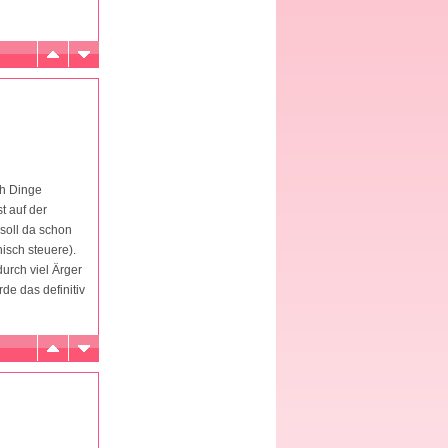
ch Dinge
t auf der
soll da schon
isch steuere).
durch viel Ärger
de das definitiv