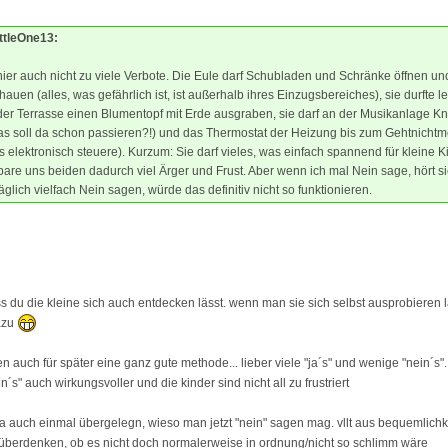
IttleOne13:
ier auch nicht zu viele Verbote. Die Eule darf Schubladen und Schränke öffnen un
auen (alles, was gefährlich ist, ist außerhalb ihres Einzugsbereiches), sie durfte le
der Terrasse einen Blumentopf mit Erde ausgraben, sie darf an der Musikanlage K
as soll da schon passieren?!) und das Thermostat der Heizung bis zum Gehtnicht
as elektronisch steuere). Kurzum: Sie darf vieles, was einfach spannend für kleine Ki
pare uns beiden dadurch viel Ärger und Frust. Aber wenn ich mal Nein sage, hört si
äglich vielfach Nein sagen, würde das definitiv nicht so funktionieren.
ass du die kleine sich auch entdecken lässt. wenn man sie sich selbst ausprobieren l
azu
en auch für später eine ganz gute methode... lieber viele "ja´s" und wenige "nein´s".
´s" auch wirkungsvoller und die kinder sind nicht all zu frustriert
a auch einmal übergelegn, wieso man jetzt "nein" sagen mag. vllt aus bequemlichke
überdenken, ob es nicht doch normalerweise in ordnung/nicht so schlimm wäre