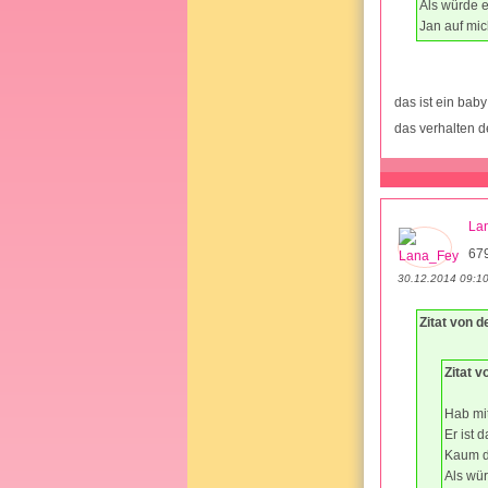
Als würde e
Jan auf mic
das ist ein bab
das verhalten d
La
67
30.12.2014 09:1
Zitat von 
Zitat 
Hab mi
Er ist 
Kaum d
Als wür