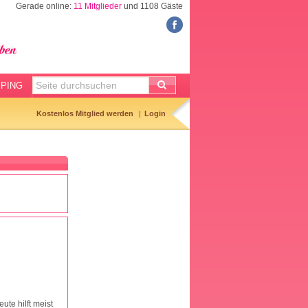
Gerade online:
11 Mitglieder
und 1108 Gäste
FORUM
Meine Forenthemen
Meine Forenbeiträge
PING
Gemerkte Themen
Kostenlos Mitglied werden
Login
Neueste Themen
Aktuell diskutiert
Forenticker
Forenbilder
Forenregeln
ute hilft meist