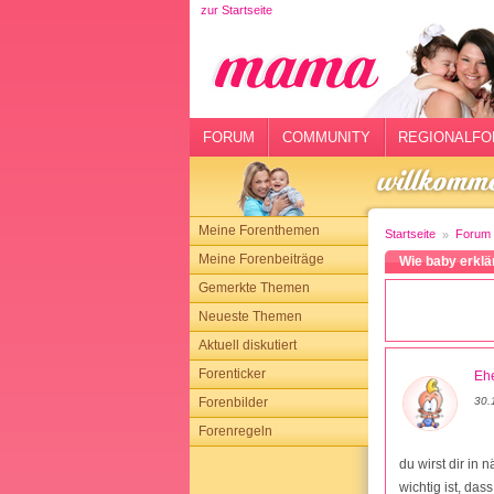
zur Startseite
rtseite
rum
mmunity
FORUM
COMMUNITY
REGIONALFO
gionalforen
ohmarkt
Meine Forenthemen
Startseite
Forum
ysitter
Meine Forenbeiträge
Wie baby erklä
Gemerkte Themen
tgeber
Neueste Themen
n
Aktuell diskutiert
Forenticker
Ehe
opping
Forenbilder
30.
Forenregeln
sloggen
du wirst dir in 
wichtig ist, das