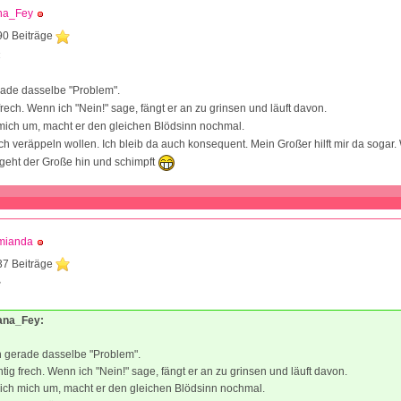
na_Fey
90 Beiträge
4
rade dasselbe "Problem".
g frech. Wenn ich "Nein!" sage, fängt er an zu grinsen und läuft davon.
mich um, macht er den gleichen Blödsinn nochmal.
ch veräppeln wollen. Ich bleib da auch konsequent. Mein Großer hilft mir da sogar
, geht der Große hin und schimpft
mianda
37 Beiträge
8
Lana_Fey:
n gerade dasselbe "Problem".
chtig frech. Wenn ich "Nein!" sage, fängt er an zu grinsen und läuft davon.
ich mich um, macht er den gleichen Blödsinn nochmal.