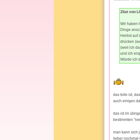
Zitat von L
Wir haben h
Dinge ansch
Herbst auf 
drücken (w
(weil ich d
und ich ers
Würde ich t
das tolle ist, d
auch einiges d
das ist im übrig
bestimmten "nein
man kann sich j
lieber nochmal 