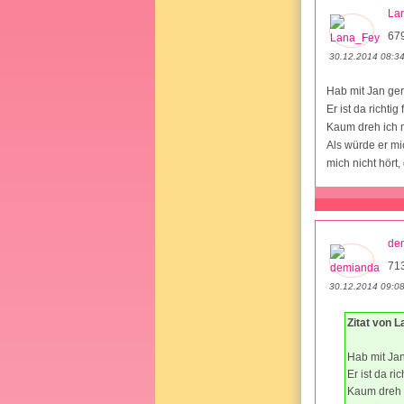
La
67
30.12.2014 08:3
Hab mit Jan ge
Er ist da richti
Kaum dreh ich 
Als würde er mi
mich nicht hört
de
71
30.12.2014 09:0
Zitat von 
Hab mit Ja
Er ist da ri
Kaum dreh 