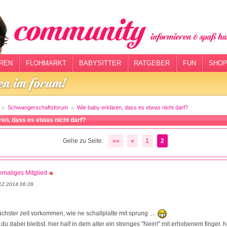
REN
FLOHMARKT
BABYSITTER
RATGEBER
FUN
SHOP
Schwangerschaftsforum
Wie baby erklären, dass es etwas nicht darf?
ren, dass es etwas nicht darf?
Gehe zu Seite:
««
«
1
2
maliges Mitglied
12.2014 06:28
nächster zeit vorkommen, wie ne schallplatte mit sprung ....
s du dabei bleibst. hier half in dem alter ein strenges "Nein!" mit erhobenem finger. he