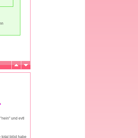
nn
"nein" und evtl
 total blöd habe