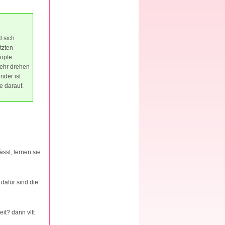
d sich
tzten
nöpfe
mehr drehen
nder ist
e darauf.
ässt, lernen sie
 dafür sind die
it? dann vllt