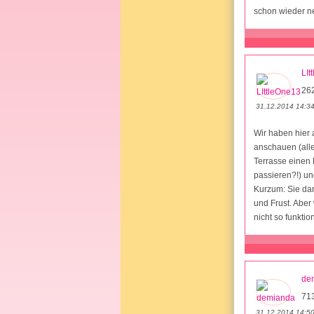
schon wieder n
LIt
26
31.12.2014 14:3
Wir haben hier 
anschauen (alles
Terrasse einen 
passieren?!) un
Kurzum: Sie dar
und Frust. Aber
nicht so funktio
de
71
31.12.2014 14:5