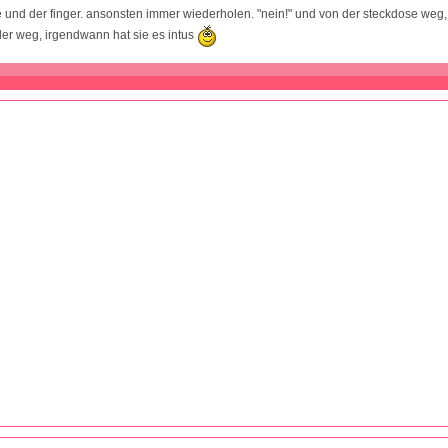
und der finger. ansonsten immer wiederholen. "nein!" und von der steckdose weg
der weg, irgendwann hat sie es intus