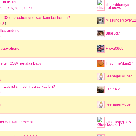
. 08.05.09
chiarablueeys
2
, …,
4
,
5
,
6
, …,
10
,
11
]
 der SS gebrochen und was kam bei herum?
Missundercover1
2
,
3
]
lles anders...
BlueStar
2
]
in babyphone
Freya0605
vielten SSW hört das Baby
FirstTimeMum27
TeenagerMutter
2
]
 - was ist sinnvoll neu zu kaufen?
Janine.x
2
]
n
TeenagerMutter
 der Schwangerschaft
Glueckskeks151