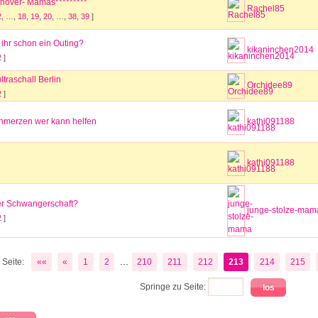
nnover- Mamas*********
Rachel85
2
, …,
18
,
19
,
20
, …,
38
,
39
]
ihr schon ein Outing?
kikaninchen2014
2
]
traschall Berlin
Orchidee89
2
]
hmerzen wer kann helfen
kathi091188
kathi091188
er Schwangerschaft?
junge-stolze-mam
2
]
...
Seite:
««
«
1
2
210
211
212
213
214
215
Springe zu Seite: