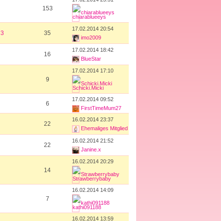
153
chiarablueeys
17.02.2014 20:54
23
35
imo2009
17.02.2014 18:42
16
BlueStar
17.02.2014 17:10
9
Schicki.Micki
17.02.2014 09:52
6
FirstTimeMum27
16.02.2014 23:37
22
Ehemaliges Mitglied
16.02.2014 21:52
22
Janine.x
16.02.2014 20:29
14
Strawberrybaby
16.02.2014 14:09
7
kathi091188
16.02.2014 13:59