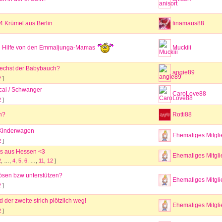
4 Krümel aus Berlin
tinamaus88
l Hilfe von den Emmaljunga-Mamas
Muckiii
echst der Babybauch?
angie89
2
]
cal / Schwanger
CaroLove88
2
]
n?
Rotti88
 Kinderwagen
Ehemaliges Mitgli
2
]
 aus Hessen <3
Ehemaliges Mitgli
2
, …,
4
,
5
,
6
, …,
11
,
12
]
sen bzw unterstützen?
Ehemaliges Mitgli
2
]
 der zweite strich plötzlich weg!
Ehemaliges Mitgli
2
]