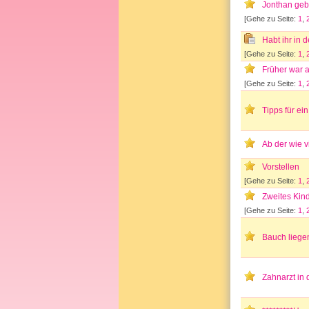
Jonthan geb
[Gehe zu Seite:
1
,
Habt ihr in
[Gehe zu Seite:
1
,
Früher war a
[Gehe zu Seite:
1
,
Tipps für e
Ab der wie 
Vorstellen
[Gehe zu Seite:
1
,
Zweites Kind
[Gehe zu Seite:
1
,
Bauch liege
Zahnarzt in