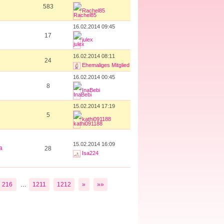
583
Rachel85
16.02.2014 09:45
17
julex
16.02.2014 08:11
24
Ehemaliges Mitglied
16.02.2014 00:45
8
InaBebi
15.02.2014 17:19
5
kathi091188
15.02.2014 16:09
a
28
Isa224
...
216
1211
1212
»
»»