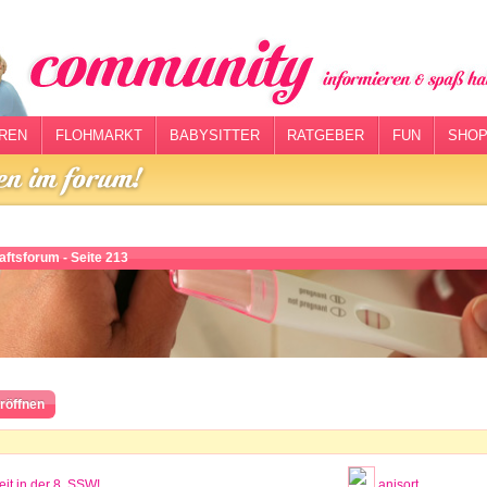
REN
FLOHMARKT
BABYSITTER
RATGEBER
FUN
SHOP
ftsforum - Seite 213
röffnen
it in der 8. SSW!
anisort