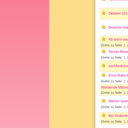
Oktober 201
Brauche ma
Ab wann wa
[Gehe zu Seite:
1
,
Tarzan Musi
[Gehe zu Seite:
1
,
suchfunkzio
Knorr Baby
[Gehe zu Seite:
1
,
Werdende Mamas
[Gehe zu Seite:
1
,
Wehen auslö
[Gehe zu Seite:
1
,
Bei Testamed
[Gehe zu Seite:
1
,