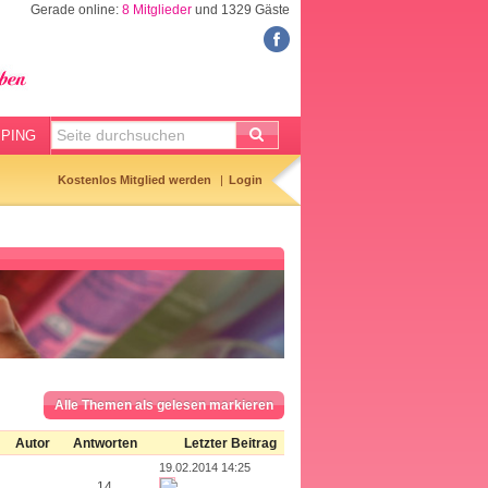
Gerade online:
8 Mitglieder
und 1329 Gäste
FORUM
Meine Forenthemen
Meine Forenbeiträge
PING
Gemerkte Themen
Kostenlos Mitglied werden
Login
Neueste Themen
Aktuell diskutiert
Forenticker
Forenbilder
Forenregeln
Alle Themen als gelesen markieren
Autor
Antworten
Letzter Beitrag
19.02.2014 14:25
14