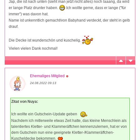
Jap, die ist nach unten (sieht man jetzt nicht alles) noch laaang, da wird
er lange Platz drunter haben.
Ich wollte gerne, dass er lange ("für
immer") was davon hat.
Name ist unkenntlich gemacht/von Babyhand verdeckt, der steht in gelb
drauf.
Die Decke ist wunderschön und kuschelig.
Vielen vielen Dank nochmal!
Ehemaliges Mitglied
24.08.2022 09:13
Zitat von Nuya:
Ich wollte ein Gutschein-Update geben
Nachdem ich mitlerweile etwas Zeit hatte, das kleine Menschlein als
talentiertes Kletter- und Klammeräffchen kennenzulernen, hat er von
dem Gutschein nun eine geeignete Kletter-/Klammeräffchen-
Kuscheldecke bekommen.