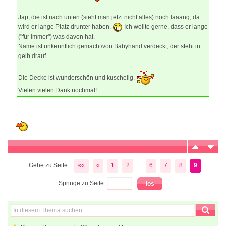
Jap, die ist nach unten (sieht man jetzt nicht alles) noch laaang, da
wird er lange Platz drunter haben.
Ich wollte gerne, dass er lange
("für immer") was davon hat.
Name ist unkenntlich gemacht/von Babyhand verdeckt, der steht in
gelb drauf.
Die Decke ist wunderschön und kuschelig.
Vielen vielen Dank nochmal!
...
Gehe zu Seite:
««
«
1
2
6
7
8
9
Springe zu Seite: