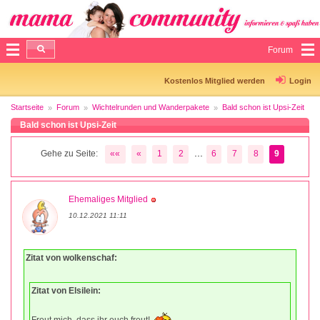
Forum
Kostenlos Mitglied werden
Login
Startseite
Forum
Wichtelrunden und Wanderpakete
Bald schon ist Upsi-Zeit
Bald schon ist Upsi-Zeit
...
Gehe zu Seite:
««
«
1
2
6
7
8
9
Ehemaliges Mitglied
10.12.2021 11:11
Zitat von wolkenschaf:
Zitat von Elsilein:
Freut mich, dass ihr euch freut!