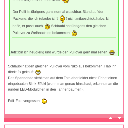
Der Pulli ist übrigens ganz normal waschbar. Stand auf der
Packung, die ich (glaube ich?
) nicht mitgeschickt habe. Ich
hoffe, er passt auch.
Schlaubi hat übrigens den gleichen
Pullover zu Weihnachten bekommen.
Jetzt bin ich neugierig und würde den Pullover gern mal sehen.
Schlaubi hat den gleichen Pullover vom Nikolaus bekommen. Hab ihn
direkt 2x gekauft.
Das Spannende sieht man auf dem Foto aber leider nicht: Er hat einen
eingebauten Blink-Effekt (wenn man genau hinschaut, erkennt man die
runden LED-Modülchen in den Tannenbäumen).
Edit: Foto vergessen.