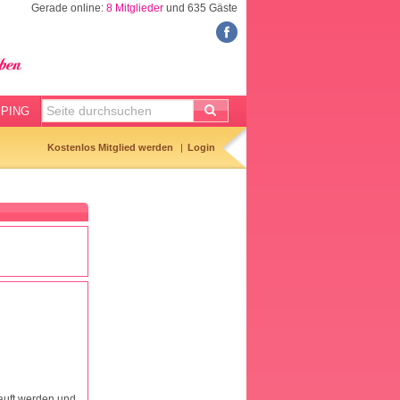
Gerade online:
8 Mitglieder
und 635 Gäste
FORUM
Meine Forenthemen
Meine Forenbeiträge
PING
Gemerkte Themen
Kostenlos Mitglied werden
Login
Neueste Themen
Aktuell diskutiert
Forenticker
Forenbilder
Forenregeln
auft werden und