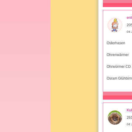
ent
205
04.
Osterhasen
Ohrenwärmer
Ohrwürmer CD
Osram Glühbir
Kul
26
04.