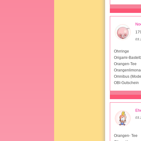
No
17
03.
Ohrringe
Origami-Bastel
Orangen-Tee
Orangenlimona
Omnibus (Mode
OBI-Gutschein
Ehe
03.
Orangen- Tee