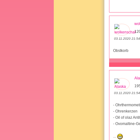
wo
12
03.11.2020 21:54
Obstkorb
Al
19
03.11.2020 21:54
- Ohrthermomet
- Ohrenkerzen
- Oil of olaz An
- Ovomaltine-G
...