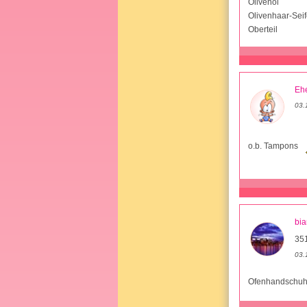
Olivenöl
Olivenhaar-Sei
Oberteil
Ehe
03.
o.b. Tampons
bia
35
03.
Ofenhandschu