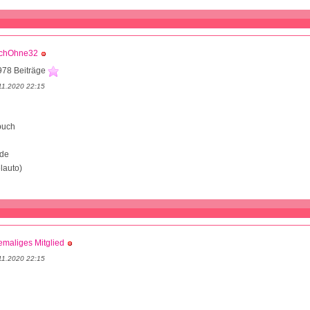
chOhne32
978 Beiträge
11.2020 22:15
buch
de
lauto)
maliges Mitglied
11.2020 22:15