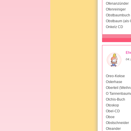
Ofenanzünder
Ofenreiniger
Obstbaumbuch
Obstbaum (als 
Onkelz CD
Ehe
04.
Oreo-Kekse
Osterhase
Oberteil (Weihn
O Tannenbaum/
Olchis-Buch
Otoskop
Obel-CD
Oboe
Obstschneider
Oleander