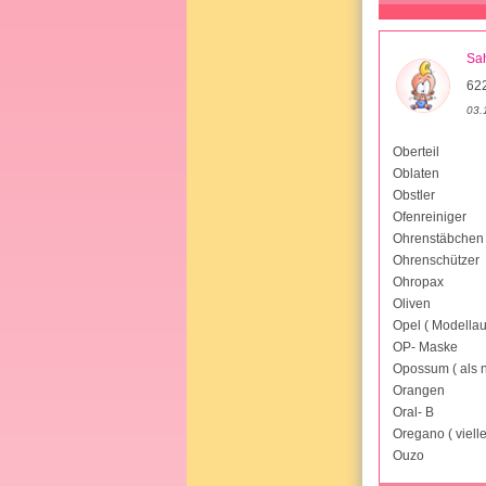
Sa
622
03.
Oberteil
Oblaten
Obstler
Ofenreiniger
Ohrenstäbchen
Ohrenschützer
Ohropax
Oliven
Opel ( Modellau
OP- Maske
Opossum ( als n
Orangen
Oral- B
Oregano ( vielle
Ouzo