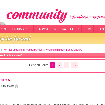
REN
FLOHMARKT
BABYSITTER
RATGEBER
FUN
SHOP
Wichtelrunden und Wanderpakete
Wichteln mit dem Buchstaben O
dem Buchstaben O
Gehe zu Seite:
1
2
»
»»
mbi86
67 Beiträge
hsenen wird bei uns unter einander gewichtet. Es muss ein Geschenk für 20€ gek