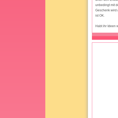
unbedingt mit d
Geschenk wird g
ist OK.
Habt ihr Ideen 