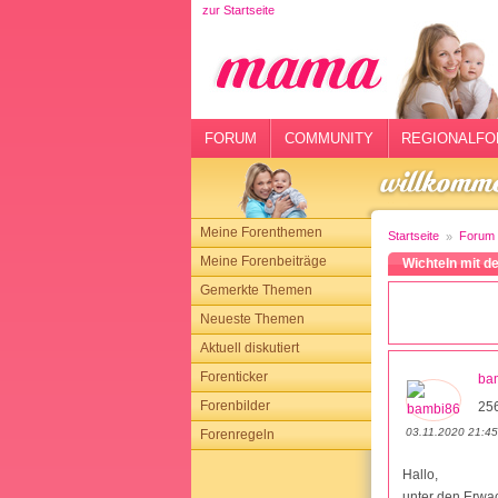
zur Startseite
rtseite
rum
mmunity
FORUM
COMMUNITY
REGIONALFO
gionalforen
ohmarkt
Meine Forenthemen
Startseite
Forum
ysitter
Meine Forenbeiträge
Wichteln mit 
Gemerkte Themen
tgeber
Neueste Themen
n
Aktuell diskutiert
Forenticker
ba
opping
Forenbilder
25
03.11.2020 21:45
Forenregeln
sloggen
Hallo,
unter den Erwac