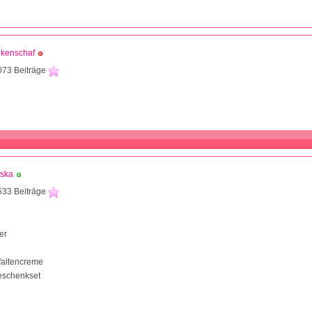
lkenschaf
073 Beiträge
aska
533 Beiträge
er
tifaltencreme
eschenkset