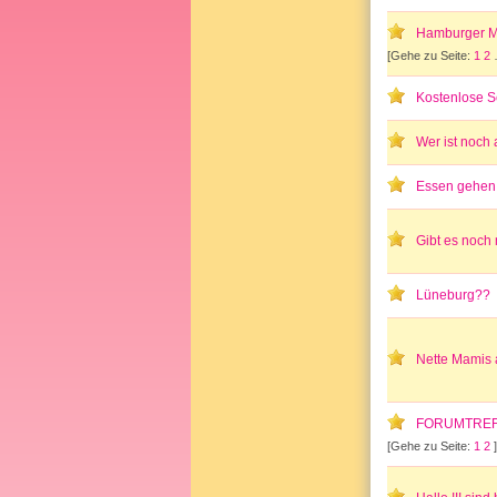
Hamburger 
[Gehe zu Seite:
1
2
Kostenlose 
Wer ist noch
Essen gehen
Gibt es noch
Lüneburg??
Nette Mamis 
FORUMTRE
[Gehe zu Seite:
1
2
]