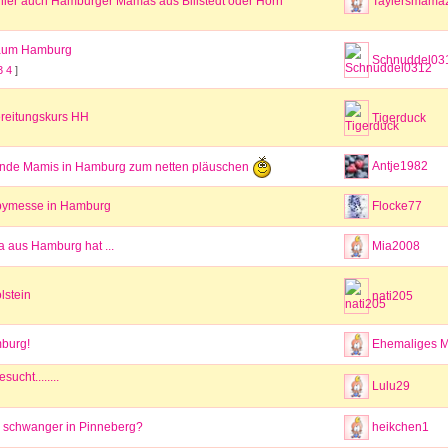
d hier auch Hamburger Mamas aus Billstedt oder Horn
Taylersmama
Raum Hamburg
Schnuddel03
3
4
]
reitungskurs HH
Tigerduck
Antje1982
nde Mamis in Hamburg zum netten pläuschen
bymesse in Hamburg
Flocke77
aus Hamburg hat ...
Mia2008
lstein
nati205
burg!
Ehemaliges Mi
ucht........
Lulu29
 schwanger in Pinneberg?
heikchen1