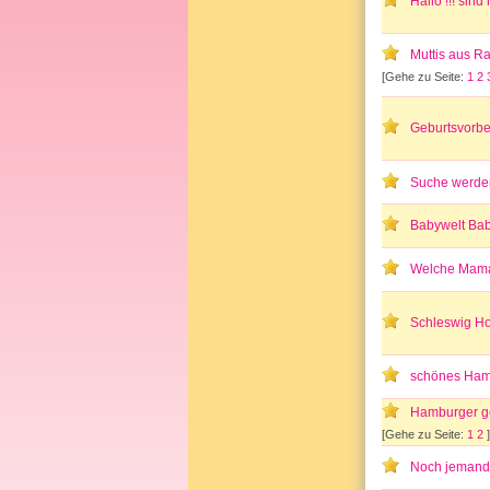
Hallo !!! sin
Muttis aus 
[Gehe zu Seite:
1
2
Geburtsvorbe
Suche werde
Babywelt Ba
Welche Mama 
Schleswig Ho
schönes Ham
Hamburger ges
[Gehe zu Seite:
1
2
]
Noch jemand