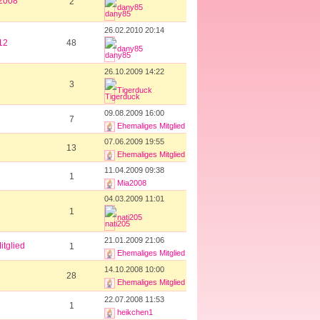
2008
2
dany85
26.02.2010 20:14
12
48
dany85
26.10.2009 14:22
3
Tigerduck
09.08.2009 16:00
7
Ehemaliges Mitglied
07.06.2009 19:55
13
Ehemaliges Mitglied
11.04.2009 09:38
1
Mia2008
04.03.2009 11:01
1
nati205
21.01.2009 21:06
tglied
1
Ehemaliges Mitglied
14.10.2008 10:00
28
Ehemaliges Mitglied
22.07.2008 11:53
1
heikchen1