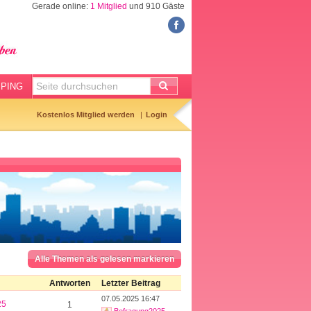
Gerade online:
1 Mitglied
und 910 Gäste
FORUM
Meine Forenthemen
Meine Forenbeiträge
PING
Gemerkte Themen
Kostenlos Mitglied werden
Login
Neueste Themen
Aktuell diskutiert
Forenticker
Forenbilder
Forenregeln
Alle Themen als gelesen markieren
Antworten
Letzter Beitrag
07.05.2025 16:47
25
1