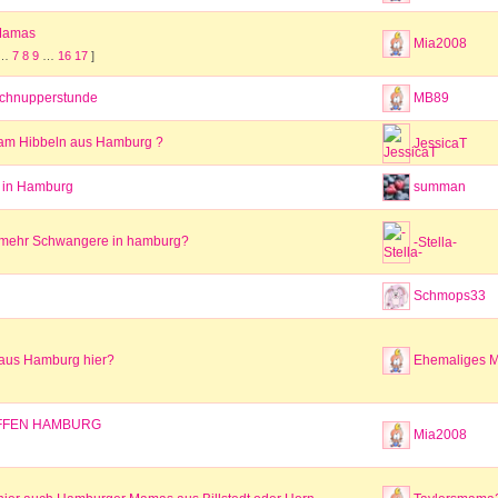
Mamas
Mia2008
…
7
8
9
…
16
17
]
Schnupperstunde
MB89
 am Hibbeln aus Hamburg ?
JessicaT
 in Hamburg
summan
 mehr Schwangere in hamburg?
-Stella-
Schmops33
aus Hamburg hier?
Ehemaliges Mi
FFEN HAMBURG
Mia2008