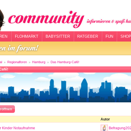
REN
FLOHMARKT
BABYSITTER
RATGEBER
FUN
SHOP
al
Regionalforen
Hamburg
Das Hamburg-Café!
Café!
röffnen
Autor
r Kinder Notaufnahme
Befragung20