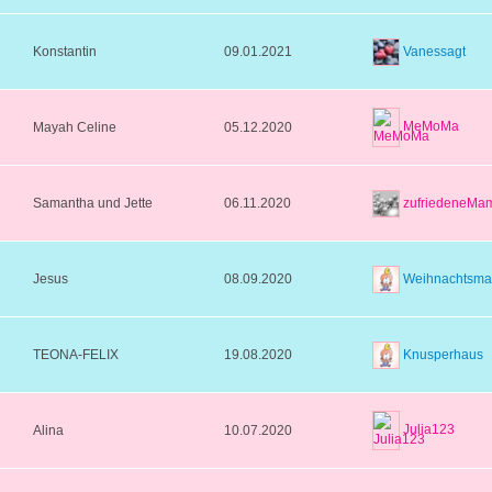
Vanessagt
Konstantin
09.01.2021
MeMoMa
Mayah Celine
05.12.2020
zufriedeneMa
Samantha und Jette
06.11.2020
Weihnachtsm
Jesus
08.09.2020
Knusperhaus
TEONA-FELIX
19.08.2020
Julia123
Alina
10.07.2020