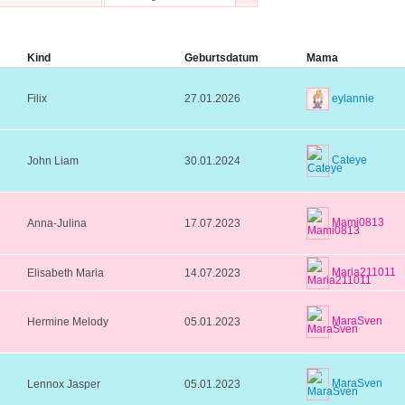
Kind
Geburtsdatum
Mama
eylannie
Filix
27.01.2026
Cateye
John Liam
30.01.2024
Mami0813
Anna-Julina
17.07.2023
Maria211011
Elisabeth Maria
14.07.2023
MaraSven
Hermine Melody
05.01.2023
MaraSven
Lennox Jasper
05.01.2023