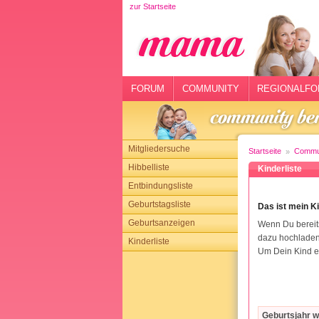
zur Startseite
rtseite
rum
mmunity
FORUM
COMMUNITY
REGIONALFO
gionalforen
ohmarkt
Mitgliedersuche
Startseite
Commu
ysitter
Hibbelliste
Kinderliste
Entbindungsliste
tgeber
Geburtstagsliste
Das ist mein K
n
Geburtsanzeigen
Wenn Du bereits
dazu hochladen
Kinderliste
opping
Um Dein Kind ei
sloggen
Geburtsjahr 