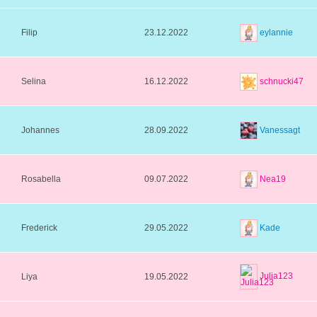
eylannie
Filip
23.12.2022
schnucki47
Selina
16.12.2022
Vanessagt
Johannes
28.09.2022
Nea19
Rosabella
09.07.2022
Kade
Frederick
29.05.2022
Julia123
Liya
19.05.2022