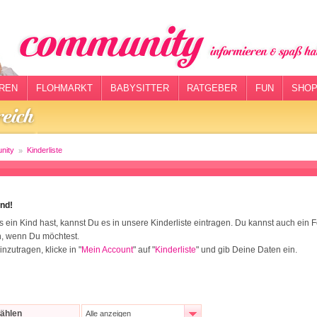
REN
FLOHMARKT
BABYSITTER
RATGEBER
FUN
SHOP
nity
Kinderliste
ind!
 ein Kind hast, kannst Du es in unsere Kinderliste eintragen. Du kannst auch ein F
, wenn Du möchtest.
nzutragen, klicke in "
Mein Account
" auf "
Kinderliste
" und gib Deine Daten ein.
wählen
Alle anzeigen