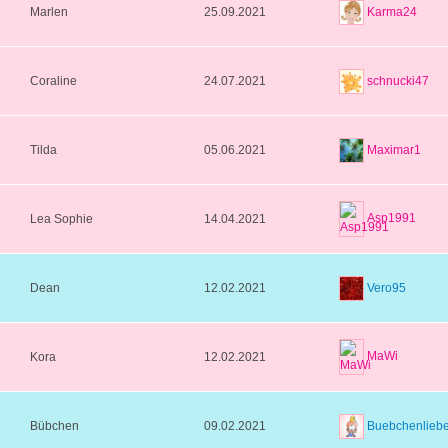
Karma24
Marlen
25.09.2021
schnucki47
Coraline
24.07.2021
Maximar1
Tilda
05.06.2021
Asp1991
Lea Sophie
14.04.2021
Vero95
Dean
12.02.2021
MaWi
Kora
12.02.2021
Buebchenlieb
Bübchen
09.02.2021