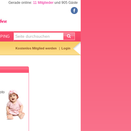
Gerade online:
11 Mitglieder
und 905 Gäste
COMMUNITY
Mitgliedersuche
Hibbelliste
PING
Entbindungsliste
Kostenlos Mitglied werden
Login
Geburtstagsliste
Geburtsanzeigen
Kinderliste
oto