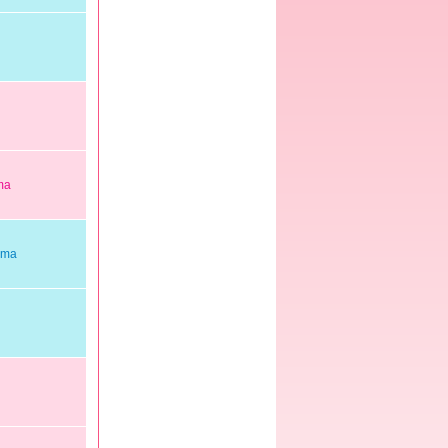
ma
ama