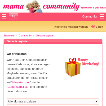
Community
Kostenlos Mitglied werden
Login
Startseite
Community
Geburtstagliste
Geburtstagliste
Wir gratulieren!
Wenn Du Dein Geburtsdatum in
unsere Geburtstagsliste eintragen
möchtest, damit die anderen
Mitglieder wissen, wann Sie Dir
gratulieren dürfen, klicke einfach
auf "
Mein Account
", wähle
"
Geburtstagsliste
" und gib dann
Dein Datum ein.