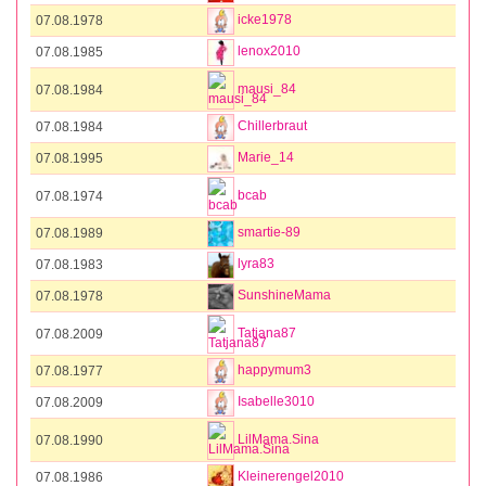
icke1978
07.08.1978
lenox2010
07.08.1985
mausi_84
07.08.1984
Chillerbraut
07.08.1984
Marie_14
07.08.1995
bcab
07.08.1974
smartie-89
07.08.1989
lyra83
07.08.1983
SunshineMama
07.08.1978
Tatjana87
07.08.2009
happymum3
07.08.1977
Isabelle3010
07.08.2009
LilMama.Sina
07.08.1990
Kleinerengel2010
07.08.1986