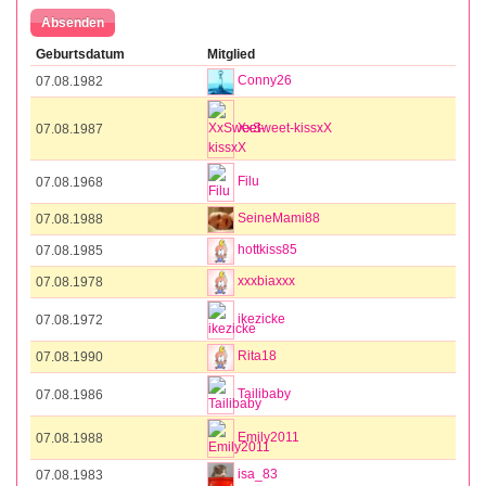
Geburtsdatum
Mitglied
Conny26
07.08.1982
XxSweet-kissxX
07.08.1987
Filu
07.08.1968
SeineMami88
07.08.1988
hottkiss85
07.08.1985
xxxbiaxxx
07.08.1978
ikezicke
07.08.1972
Rita18
07.08.1990
Tailibaby
07.08.1986
Emily2011
07.08.1988
isa_83
07.08.1983