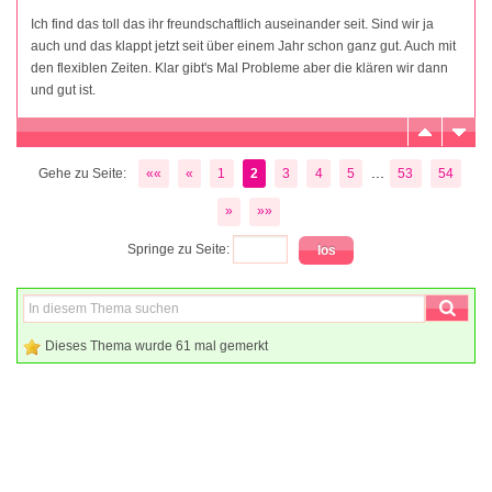
Ich find das toll das ihr freundschaftlich auseinander seit. Sind wir ja
auch und das klappt jetzt seit über einem Jahr schon ganz gut. Auch mit
den flexiblen Zeiten. Klar gibt's Mal Probleme aber die klären wir dann
und gut ist.
...
Gehe zu Seite:
««
«
1
2
3
4
5
53
54
»
»»
Springe zu Seite:
Dieses Thema wurde 61 mal gemerkt