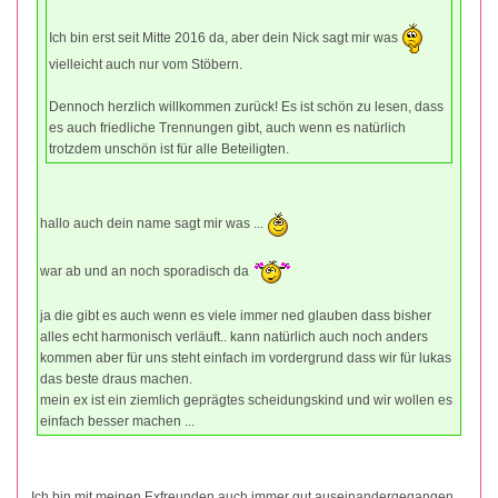
Ich bin erst seit Mitte 2016 da, aber dein Nick sagt mir was
vielleicht auch nur vom Stöbern.
Dennoch herzlich willkommen zurück! Es ist schön zu lesen, dass
es auch friedliche Trennungen gibt, auch wenn es natürlich
trotzdem unschön ist für alle Beteiligten.
hallo auch dein name sagt mir was ...
war ab und an noch sporadisch da
ja die gibt es auch wenn es viele immer ned glauben dass bisher
alles echt harmonisch verläuft.. kann natürlich auch noch anders
kommen aber für uns steht einfach im vordergrund dass wir für lukas
das beste draus machen.
mein ex ist ein ziemlich geprägtes scheidungskind und wir wollen es
einfach besser machen ...
Ich bin mit meinen Exfreunden auch immer gut auseinandergegangen