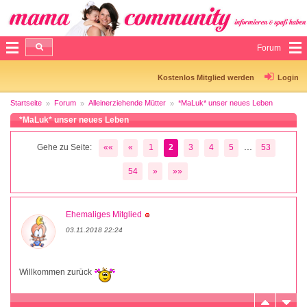
Forum
Kostenlos Mitglied werden
Login
Startseite
Forum
Alleinerziehende Mütter
*MaLuk* unser neues Leben
*MaLuk* unser neues Leben
...
Gehe zu Seite:
««
«
1
2
3
4
5
53
54
»
»»
Ehemaliges Mitglied
03.11.2018 22:24
Willkommen zurück