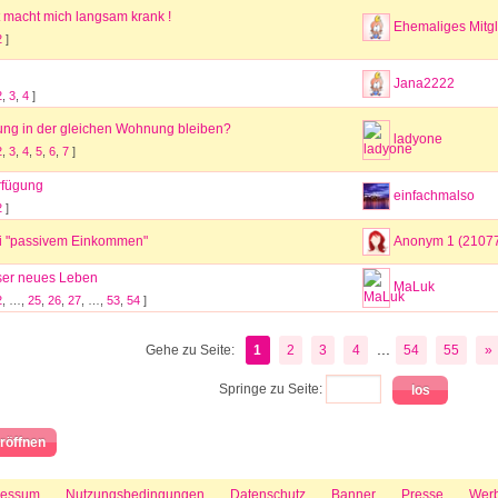
t macht mich langsam krank !
Ehemaliges Mitgl
2
]
Jana2222
2
,
3
,
4
]
ng in der gleichen Wohnung bleiben?
ladyone
2
,
3
,
4
,
5
,
6
,
7
]
rfügung
einfachmalso
2
]
ei "passivem Einkommen"
Anonym 1 (2107
ser neues Leben
MaLuk
2
, …,
25
,
26
,
27
, …,
53
,
54
]
...
Gehe zu Seite:
1
2
3
4
54
55
»
Springe zu Seite:
röffnen
ressum
Nutzungsbedingungen
Datenschutz
Banner
Presse
Wer