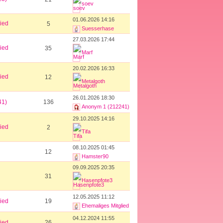
soev
01.06.2026 14:16
ied
5
Suesserhase
27.03.2026 17:44
ied
35
Marf
20.02.2026 16:33
ied
12
Metalgoth
26.01.2026 18:30
41)
136
Anonym 1 (212241)
29.10.2025 14:16
ied
2
Tifa
08.10.2025 01:45
12
Hamster90
09.09.2025 20:35
31
Hasenpfote3
12.05.2025 11:12
ied
19
Ehemaliges Mitglied
04.12.2024 11:55
ied
26