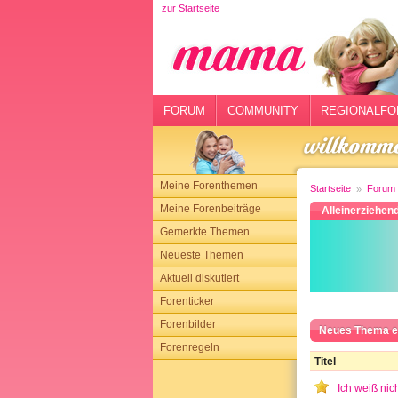
zur Startseite
rtseite
rum
mmunity
FORUM
COMMUNITY
REGIONALFO
gionalforen
ohmarkt
Meine Forenthemen
Startseite
Forum
ysitter
Meine Forenbeiträge
Alleinerziehen
Gemerkte Themen
tgeber
Neueste Themen
n
Aktuell diskutiert
Forenticker
opping
Forenbilder
Neues Thema e
Forenregeln
sloggen
Titel
Ich weiß nich