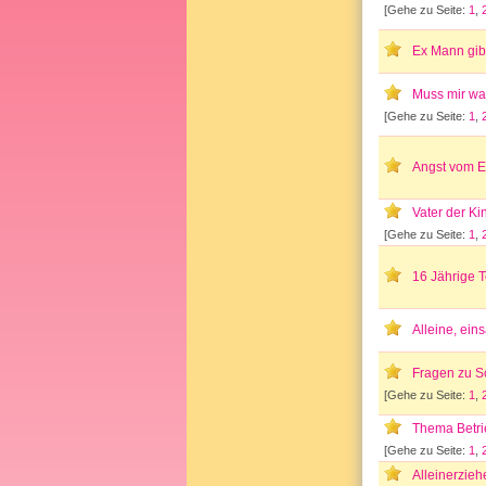
[Gehe zu Seite:
1
,
Ex Mann gib
Muss mir wa
[Gehe zu Seite:
1
,
Angst vom 
Vater der Ki
[Gehe zu Seite:
1
,
16 Jährige T
Alleine, ein
Fragen zu S
[Gehe zu Seite:
1
,
Thema Betri
[Gehe zu Seite:
1
,
Alleinerzieh