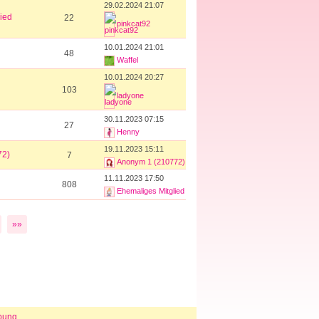
29.02.2024 21:07
ied
22
pinkcat92
10.01.2024 21:01
48
Waffel
10.01.2024 20:27
103
ladyone
30.11.2023 07:15
27
Henny
19.11.2023 15:11
72)
7
Anonym 1 (210772)
11.11.2023 17:50
808
Ehemaliges Mitglied
»»
bung