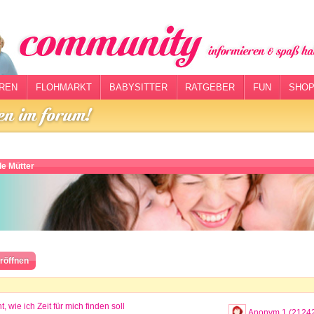
REN
FLOHMARKT
BABYSITTER
RATGEBER
FUN
SHOP
de Mütter
röffnen
t, wie ich Zeit für mich finden soll
Anonym 1 (2124