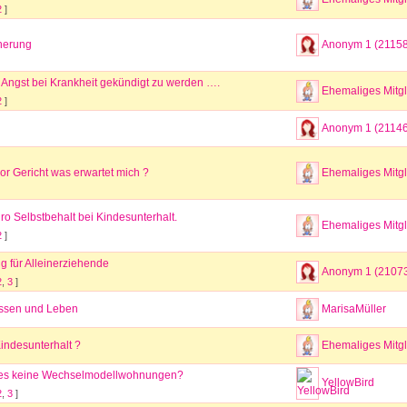
2
]
inerung
Anonym 1 (2115
 Angst bei Krankheit gekündigt zu werden ….
Ehemaliges Mitgl
2
]
Anonym 1 (2114
r Gericht was erwartet mich ?
Ehemaliges Mitgl
o Selbstbehalt bei Kindesunterhalt.
Ehemaliges Mitgl
2
]
g für Alleinerziehende
Anonym 1 (2107
2
,
3
]
Essen und Leben
MarisaMüller
indesunterhalt ?
Ehemaliges Mitgl
 es keine Wechselmodellwohnungen?
YellowBird
2
,
3
]