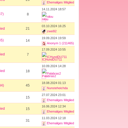
Ehemaliges Mitglied
14.11.2024 18:57
87)
8
nilou
03.10.2024 16:25
ied
21
zwei92
19.09.2024 19:59
65)
14
Anonym 1 (211465)
17.09.2024 10:55
ied
7
ICHundDU711
10.09.2024 14:28
ied
18
Palabras2
18.08.2024 01:13
34)
45
Nunsteheichda
27.07.2024 23:01
15
Ehemaliges Mitglied
16.06.2024 12:34
ied
15
Ehemaliges Mitglied
11.03.2024 12:18
31
Ehemaliges Mitglied