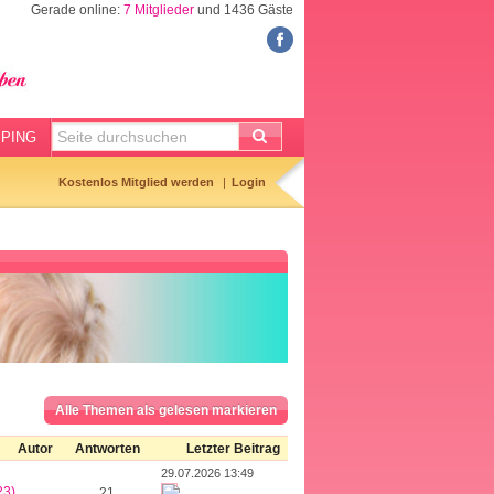
Gerade online:
7 Mitglieder
und 1436 Gäste
FORUM
Meine Forenthemen
Meine Forenbeiträge
PING
Gemerkte Themen
Kostenlos Mitglied werden
Login
Neueste Themen
Aktuell diskutiert
Forenticker
Forenbilder
Forenregeln
Alle Themen als gelesen markieren
Autor
Antworten
Letzter Beitrag
29.07.2026 13:49
23)
21