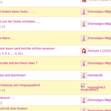
2
]
t einfach keine Ruhe…….
Ehemaliges Mitgl
s von der Seele schreiben …..
Ehemaliges Mitgl
2
,
3
]
Ex Mann…..
Ehemaliges Mitgl
nder kaum sieht möchte mit ihm verreisen
Anonym 1 (2122
2
,
3
,
4
,
5
, …,
9
,
10
]
ochter lebt bei ihrem Vater ?
Ehemaliges Mitgl
sam und überfordert
Hamster90
cheidung und Umgangspflicht
Hasenpfote3
2
,
3
]
ebsarzt …..
Ehemaliges Mitgl
2
]
end mit zwei Kindern
Ehemaliges Mitgl