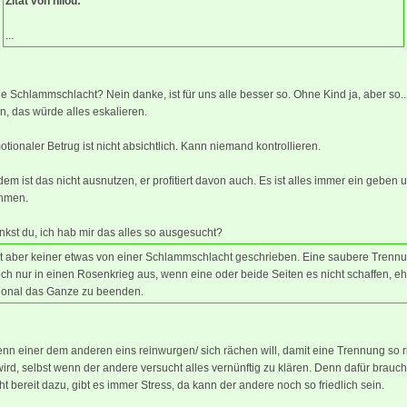
Zitat von nilou:
...
e Schlammschlacht? Nein danke, ist für uns alle besser so. Ohne Kind ja, aber so..
n, das würde alles eskalieren.
tionaler Betrug ist nicht absichtlich. Kann niemand kontrollieren.
em ist das nicht ausnutzen, er profitiert davon auch. Es ist alles immer ein geben 
hmen.
kst du, ich hab mir das alles so ausgesucht?
at aber keiner etwas von einer Schlammschlacht geschrieben. Eine saubere Trenn
och nur in einen Rosenkrieg aus, wenn eine oder beide Seiten es nicht schaffen, eh
tional das Ganze zu beenden.
enn einer dem anderen eins reinwurgen/ sich rächen will, damit eine Trennung so r
ird, selbst wenn der andere versucht alles vernünftig zu klären. Denn dafür brauch
cht bereit dazu, gibt es immer Stress, da kann der andere noch so friedlich sein.