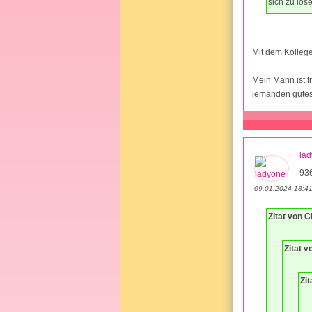
sich zu lös
Mit dem Kollege
Mein Mann ist f
jemanden gutes
la
93
09.01.2024 18:4
Zitat von 
Zitat v
Zit