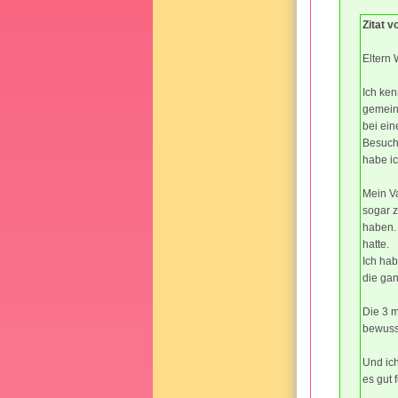
Zitat 
Eltern 
Ich ken
gemeins
bei ein
Besuche
habe ic
Mein Va
sogar 
haben. 
hatte.
Ich hab
die gan
Die 3 m
bewusst
Und ich
es gut 