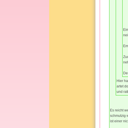
Ein
nei
Emo
Zud
ne
Den
Hier h
artet d
und ra
Es reicht w
schmutzig w
ist einer ni