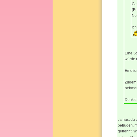
Ge
(B
No
Ich
Eine Sc
würde a
Emotion
Zudem i
nehme
Denkst 
Ja hast du 
betrügen, m
getrennt. W