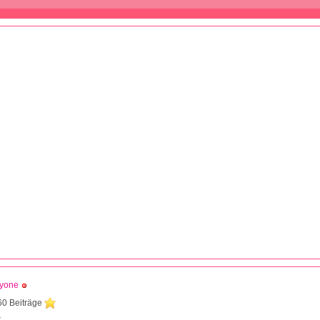
dyone
60 Beiträge
8