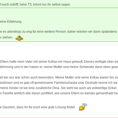
 euch zutrifft, liebe TS, könnt nur ihr selbst sagen.
eine Erfahrung.
e es allerdings zu eng für eine weitere Person, daher würden wir dann spätestens
r ziehen..
 Eltern hatte mein Vater mit seiner Exfrau ein Haus gekauft. Dieses verfügte über e
ohnung und in der haben er, meine Mutter und meine Schwester dann eben gew
all bei uns war schon auch besonders. Meine Mutter und seine Exfrau waren bis 
eundinnen und es gab oft gemeinsame Familienurlaube usw. Deshalb nenne ich si
 meine Kinder ist sie eine zusätzliche Oma. Sie sieht sie auch als vollwertige Enkel
r Familie wirklich alle davon profitiert, wie unsere Eltern es damals gehandhabt h
die Daumen, dass ihr für euch eine gute Lösung findet