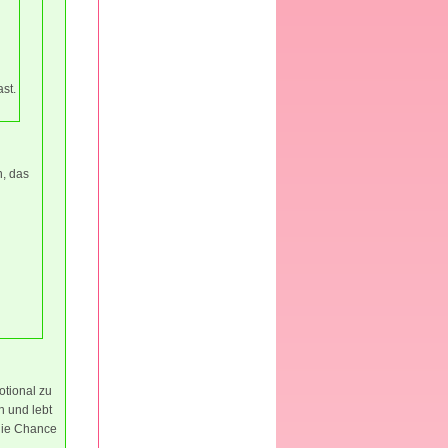
st.
n, das
otional zu
h und lebt
 die Chance