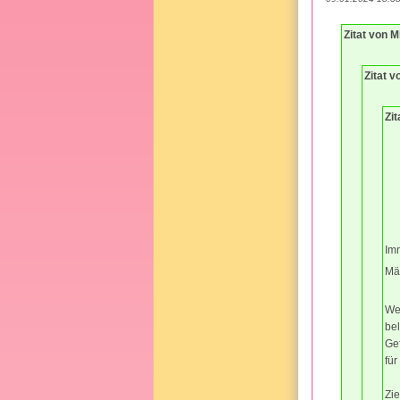
Zitat von 
Zitat v
Zit
Imm
Mä
We
bel
Ge
für
Zie