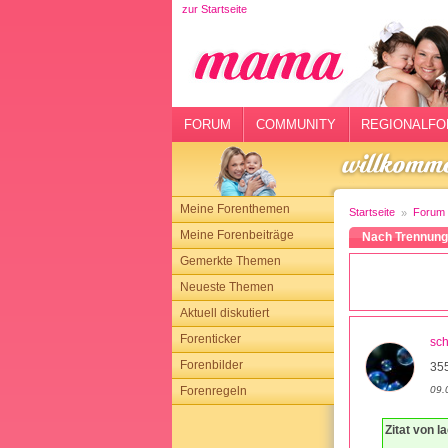
zur Startseite
rtseite
rum
mmunity
FORUM
COMMUNITY
REGIONALFO
gionalforen
ohmarkt
Meine Forenthemen
Startseite
Forum
ysitter
Meine Forenbeiträge
Nach Trennung 
Gemerkte Themen
tgeber
Neueste Themen
n
Aktuell diskutiert
Forenticker
sc
opping
Forenbilder
35
09.
Forenregeln
sloggen
Zitat von l