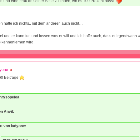
en und eine Frau an seiner Seite zu finden, wo es 100 Prozent passt
n hatte ich nichts.. mit dem anderen auch nicht…
rei und er kann tun und lassen was er will und ich hoffe auch, dass er irgendwann 
 kennenlernen wird.
dyone
60 Beiträge
1
Chrysopelea:
on Anvil:
at von ladyone: