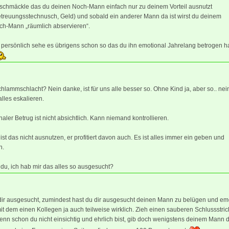
schmäckle das du deinen Noch-Mann einfach nur zu deinem Vorteil ausnutzt
etreuungsstechnusch, Geld) und sobald ein anderer Mann da ist wirst du deinem
ch-Mann „räumlich abservieren“.
 persönlich sehe es übrigens schon so das du ihn emotional Jahrelang betrogen ha
hlammschlacht? Nein danke, ist für uns alle besser so. Ohne Kind ja, aber so.. nei
lles eskalieren.
aler Betrug ist nicht absichtlich. Kann niemand kontrollieren.
st das nicht ausnutzen, er profitiert davon auch. Es ist alles immer ein geben und
n.
du, ich hab mir das alles so ausgesucht?
dir ausgesucht, zumindest hast du dir ausgesucht deinen Mann zu belügen und em
it dem einen Kollegen ja auch teilweise wirklich. Zieh einen sauberen Schlussstric
enn schon du nicht einsichtig und ehrlich bist, gib doch wenigstens deinem Mann