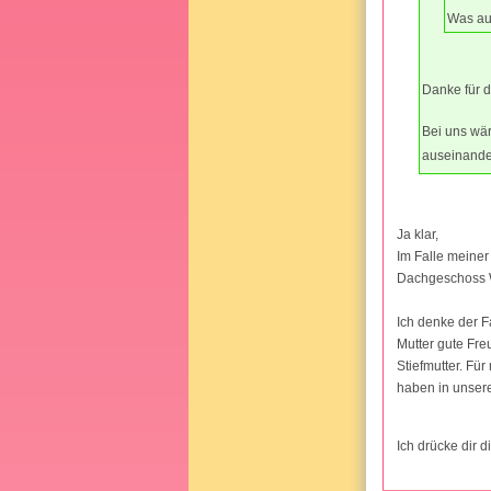
Was auf
Danke für d
Bei uns wär
auseinande
Ja klar,
Im Falle meiner
Dachgeschoss W
Ich denke der F
Mutter gute Fr
Stiefmutter. Für
haben in unsere
Ich drücke dir 