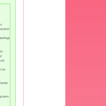
in
ürzlich
terfragt
ahr
ut
Lust
l ich
 beide
ig kann