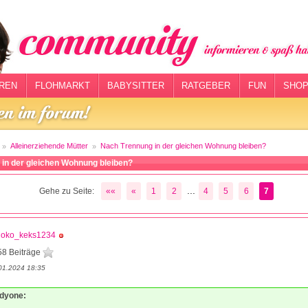
REN
FLOHMARKT
BABYSITTER
RATGEBER
FUN
SHOP
Alleinerziehende Mütter
Nach Trennung in der gleichen Wohnung bleiben?
in der gleichen Wohnung bleiben?
...
Gehe zu Seite:
««
«
1
2
4
5
6
7
hoko_keks1234
58 Beiträge
01.2024 18:35
adyone: