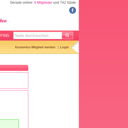
Gerade online:
4 Mitglieder
und 742 Gäste
FORUM
Meine Forenthemen
Meine Forenbeiträge
PING
Gemerkte Themen
Kostenlos Mitglied werden
Login
Neueste Themen
Aktuell diskutiert
Forenticker
Forenbilder
Forenregeln