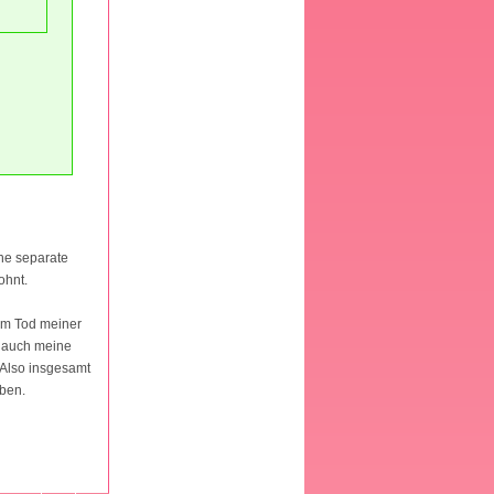
ine separate
ohnt.
zum Tod meiner
e auch meine
. Also insgesamt
aben.