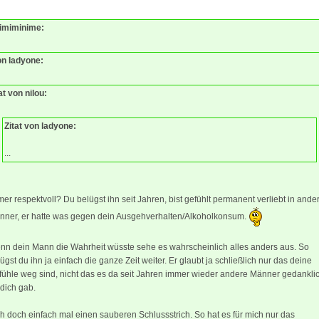
Mimiminime:
on ladyone:
at von nilou:
Zitat von ladyone:
...
er respektvoll? Du belügst ihn seit Jahren, bist gefühlt permanent verliebt in ande
nner, er hatte was gegen dein Ausgehverhalten/Alkoholkonsum.
nn dein Mann die Wahrheit wüsste sehe es wahrscheinlich alles anders aus. So
ügst du ihn ja einfach die ganze Zeit weiter. Er glaubt ja schließlich nur das deine
fühle weg sind, nicht das es da seit Jahren immer wieder andere Männer gedankli
 dich gab.
h doch einfach mal einen sauberen Schlussstrich. So hat es für mich nur das