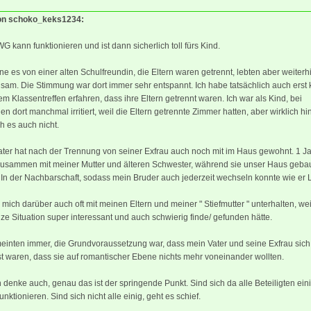
von schoko_keks1234:
WG kann funktionieren und ist dann sicherlich toll fürs Kind.
ne es von einer alten Schulfreundin, die Eltern waren getrennt, lebten aber weiterh
am. Die Stimmung war dort immer sehr entspannt. Ich habe tatsächlich auch erst k
em Klassentreffen erfahren, dass ihre Eltern getrennt waren. Ich war als Kind, bei
n dort manchmal irritiert, weil die Eltern getrennte Zimmer hatten, aber wirklich hin
h es auch nicht.
ter hat nach der Trennung von seiner Exfrau auch noch mit im Haus gewohnt. 1 J
zusammen mit meiner Mutter und älteren Schwester, während sie unser Haus geba
In der Nachbarschaft, sodass mein Bruder auch jederzeit wechseln konnte wie er 
 mich darüber auch oft mit meinen Eltern und meiner " Stiefmutter " unterhalten, wei
ze Situation super interessant und auch schwierig finde/ gefunden hätte.
einten immer, die Grundvoraussetzung war, dass mein Vater und seine Exfrau sich
 waren, dass sie auf romantischer Ebene nichts mehr voneinander wollten.
 denke auch, genau das ist der springende Punkt. Sind sich da alle Beteiligten ein
funktionieren. Sind sich nicht alle einig, geht es schief.