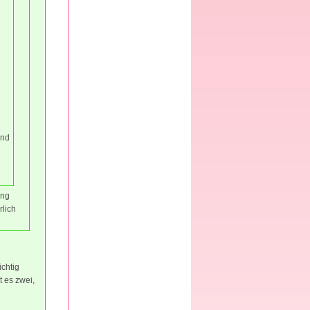
und
ung
rlich
ichtig
t es zwei,