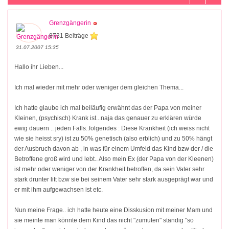
Grenzgängerin
8731 Beiträge
31.07.2007 15:35
Hallo ihr Lieben...
Ich mal wieder mit mehr oder weniger dem gleichen Thema...
Ich hatte glaube ich mal beiläufig erwähnt das der Papa von meiner
Kleinen, (psychisch) Krank ist...naja das genauer zu erklären würde
ewig dauern .. jeden Falls..folgendes : Diese Krankheit (ich weiss nicht
wie sie heisst sry) ist zu 50% genetisch (also erblich) und zu 50% hängt
der Ausbruch davon ab , in was für einem Umfeld das Kind bzw der / die
Betroffene groß wird und lebt.. Also mein Ex (der Papa von der Kleenen)
ist mehr oder weniger von der Krankheit betroffen, da sein Vater sehr
stark drunter litt bzw sie bei seinem Vater sehr stark ausgeprägt war und
er mit ihm aufgewachsen ist etc.
Nun meine Frage.. ich hatte heute eine Disskusion mit meiner Mam und
sie meinte man könnte dem Kind das nicht "zumuten" ständig "so