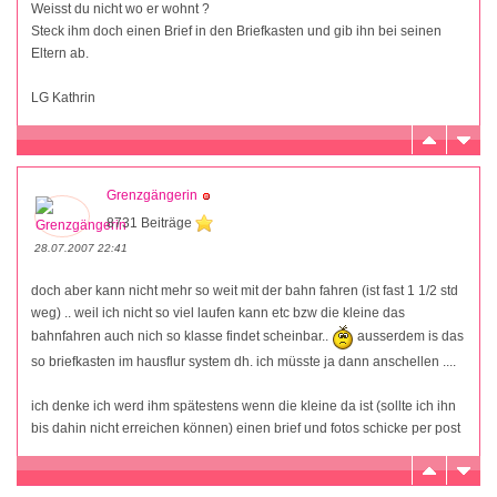
Weisst du nicht wo er wohnt ?
Steck ihm doch einen Brief in den Briefkasten und gib ihn bei seinen
Eltern ab.
LG Kathrin
Grenzgängerin
8731 Beiträge
28.07.2007 22:41
doch aber kann nicht mehr so weit mit der bahn fahren (ist fast 1 1/2 std
weg) .. weil ich nicht so viel laufen kann etc bzw die kleine das
bahnfahren auch nich so klasse findet scheinbar..
ausserdem is das
so briefkasten im hausflur system dh. ich müsste ja dann anschellen ....
ich denke ich werd ihm spätestens wenn die kleine da ist (sollte ich ihn
bis dahin nicht erreichen können) einen brief und fotos schicke per post