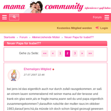
Forum
Kostenlos Mitglied werden
Login
Startseite
Forum
Alleinerziehende Mütter
Neuer Papa für Isabel??
Neuer Papa für Isabel??
Gehe zu Seite:
««
«
1
2
3
»
»»
Ehemaliges Mitglied
27.07.2007 22:46
bei jens ist das eigentlich auch nur durch zufall rausgekommen..er saß
an einem lauen sommerabend mit seiner mama auf der terasse und
trank ein glas wein,als er fragte:mama,wann seit du und papa eigentlich
zusammengekommen?,daraufhin rutschte der mutter raus:im oktober
1983,darauf jens:hä,da müsste ich doch schon längst gezeugt gewesen