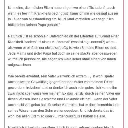
Ich meine, die meisten Eltern haben irgentwo einen "Schaden" , auch
wenn es bei ihm Krankheits bedingt ist , kann ich mir wie gesagt ausser
in Fällen von Misshandlung etc. KEIN Kind vorstellen was sagt : " Ich
hätte lieber keinen Papa gehabt "
Natürlich , ist es schon ein Unterschied ob der Elternteil auf Grund einer
Krankheit "anders" ist als es vll. "normal" (was ist eigt. normal?) wäre ..
als wenn er einfach nur etwas
schrullig
ist wie zB meine Eltern es sind.
Jede Mama und jeder Papa hat doch so seine
Macke
aber desswegen
würde ich persönlich, nie sagen ich wäre lieber ohne einen von Ihnen
aufgewachsen.
Wie bereits erwähnt, sein Vater war wirklich extrem .. , ist wohl später
auch teilweise Gewalttätig gegenüber der Mutter von meinem Ex etc
geworden...trotzdem hatte er denke ich auch sein gutes , ich kenne ihn
zwar nicht aber weiss von meinem Ex das , er zB. durch seinen Vater ein
riesen Wissen über Geschichte und Erdkunde etc hat... wenn der Vater
auch nicht viel getan hat, für seine Vaterrolle , hat er doch immerhin teile
seines Wissens an den Sohn weiter gegeben. Und ich denke das ist
wohl bei allen Eltern so oder? .. Irgentwas gutes haben sie alle.
Ist wirklich schwierig, vorallem da ich ja noch zuhause wohne bin ich