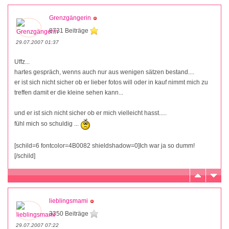
Grenzgängerin
8731 Beiträge
29.07.2007 01:37
Uffz...
hartes gespräch, wenns auch nur aus wenigen sätzen bestand....
er ist sich nicht sicher ob er lieber fotos will oder in kauf nimmt mich zu
treffen damit er die kleine sehen kann...
und er ist sich nicht sicher ob er mich vielleicht hasst.....
fühl mich so schuldig ...
[schild=6 fontcolor=4B0082 shieldshadow=0]Ich war ja so dumm!
[/schild]
lieblingsmami
3350 Beiträge
29.07.2007 07:22