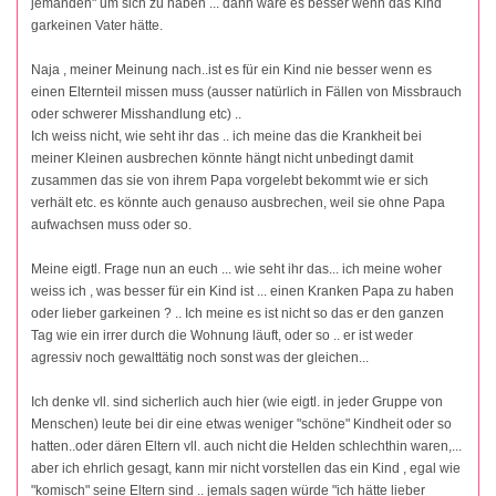
jemanden" um sich zu haben ... dann wäre es besser wenn das Kind
garkeinen Vater hätte.
Naja , meiner Meinung nach..ist es für ein Kind nie besser wenn es
einen Elternteil missen muss (ausser natürlich in Fällen von Missbrauch
oder schwerer Misshandlung etc) ..
Ich weiss nicht, wie seht ihr das .. ich meine das die Krankheit bei
meiner Kleinen ausbrechen könnte hängt nicht unbedingt damit
zusammen das sie von ihrem Papa vorgelebt bekommt wie er sich
verhält etc. es könnte auch genauso ausbrechen, weil sie ohne Papa
aufwachsen muss oder so.
Meine eigtl. Frage nun an euch ... wie seht ihr das... ich meine woher
weiss ich , was besser für ein Kind ist ... einen Kranken Papa zu haben
oder lieber garkeinen ? .. Ich meine es ist nicht so das er den ganzen
Tag wie ein irrer durch die Wohnung läuft, oder so .. er ist weder
agressiv noch gewalttätig noch sonst was der gleichen...
Ich denke vll. sind sicherlich auch hier (wie eigtl. in jeder Gruppe von
Menschen) leute bei dir eine etwas weniger "schöne" Kindheit oder so
hatten..oder dären Eltern vll. auch nicht die Helden schlechthin waren,...
aber ich ehrlich gesagt, kann mir nicht vorstellen das ein Kind , egal wie
"komisch" seine Eltern sind .. jemals sagen würde "ich hätte lieber