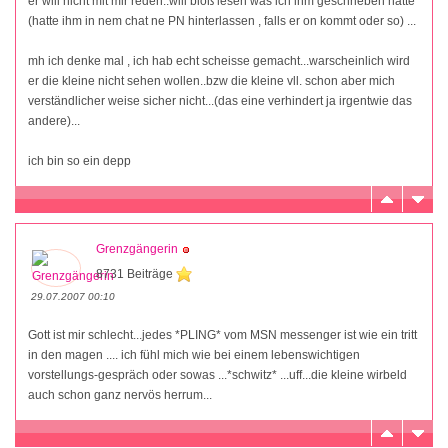
er will nicht mit mir reden..will bloß lesen was ich ihm geschrieben hatte
(hatte ihm in nem chat ne PN hinterlassen , falls er on kommt oder so) ...
mh ich denke mal , ich hab echt scheisse gemacht...warscheinlich wird
er die kleine nicht sehen wollen..bzw die kleine vll. schon aber mich
verständlicher weise sicher nicht...(das eine verhindert ja irgentwie das
andere)...
ich bin so ein depp
Grenzgängerin
8731 Beiträge
29.07.2007 00:10
Gott ist mir schlecht...jedes *PLING* vom MSN messenger ist wie ein tritt
in den magen .... ich fühl mich wie bei einem lebenswichtigen
vorstellungs-gespräch oder sowas ...*schwitz* ...uff...die kleine wirbeld
auch schon ganz nervös herrum...