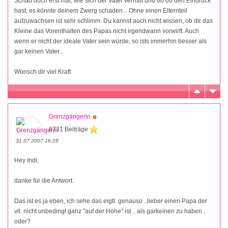
Schau doch erst mal, wie sich der Vater verhält und ob du den Eindruck
hast, es könnte deinem Zwerg schaden... Ohne einen Elternteil
aufzuwachsen ist sehr schlimm. Du kannst auch nicht wissen, ob dir das
Kleine das Vorenthalten des Papas nicht irgendwann vorwirft. Auch
wenn er nicht der ideale Vater sein würde, so ists immerhin besser als
gar keinen Vater...
Wünsch dir viel Kraft
Grenzgängerin
8731 Beiträge
31.07.2007 16:28
Hey Indi,
danke für die Antwort.
Das ist es ja eben, ich sehe das eigtl. genauso ..lieber einen Papa der
vll. nicht unbedingt ganz "auf der Höhe" ist .. als garkeinen zu haben ,
oder?