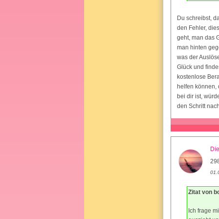
Du schreibst, d
den Fehler, dies
geht, man das G
man hinten gege
was der Auslöse
Glück und finde
kostenlose Bera
helfen können, 
bei dir ist, wü
den Schritt nac
Di
29
01.
Zitat von b
Ich frage m