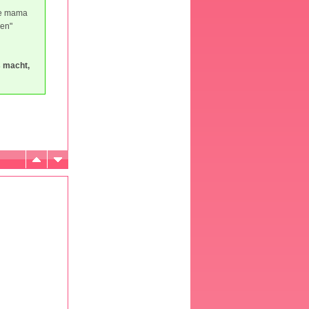
die mama
len"
s macht,