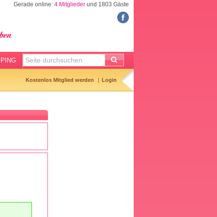
Gerade online:
4 Mitglieder
und 1803 Gäste
FORUM
Meine Forenthemen
Meine Forenbeiträge
PING
Gemerkte Themen
Kostenlos Mitglied werden
Login
Neueste Themen
Aktuell diskutiert
Forenticker
Forenbilder
Forenregeln