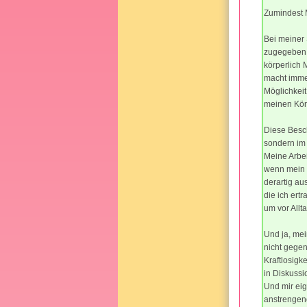
Zumindest M
Bei meiner 
zugegeben h
körperlich
macht immer
Möglichkeit
meinen Körp
Diese Besc
sondern im
Meine Arbei
wenn mein C
derartig au
die ich ert
um vor Allt
Und ja, mei
nicht gege
Kraftlosigk
in Diskussi
Und mir eige
anstrengend