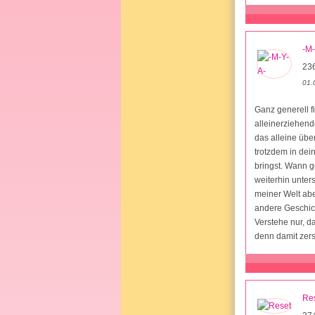
-M-
23
01.
Ganz generell f
alleinerziehend
das alleine übe
trotzdem in dei
bringst. Wann g
weiterhin unters
meiner Welt abe
andere Geschich
Verstehe nur, d
denn damit zers
Re