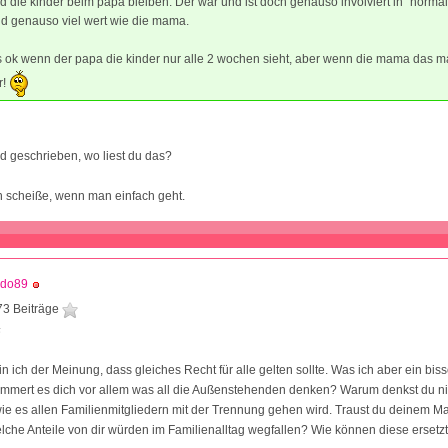
d die kinder beim papa bleiben. Der war und ist doch genauso involviert in "norma
d genauso viel wert wie die mama.
 ok wenn der papa die kinder nur alle 2 wochen sieht, aber wenn die mama das m
r!
 geschrieben, wo liest du das?
ch scheiße, wenn man einfach geht.
ddo89
73 Beiträge
6
in ich der Meinung, dass gleiches Recht für alle gelten sollte. Was ich aber ein bi
ümmert es dich vor allem was all die Außenstehenden denken? Warum denkst du ni
ie es allen Familienmitgliedern mit der Trennung gehen wird. Traust du deinem Ma
che Anteile von dir würden im Familienalltag wegfallen? Wie können diese ersetz