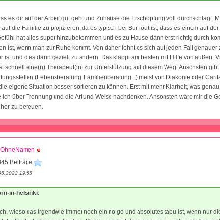
ass es dir auf der Arbeit gut geht und Zuhause die Erschöpfung voll durchschlägt. Ma
 auf die Familie zu projizieren, da es typisch bei Burnout ist, dass es einem auf der
efühl hat alles super hinzubekommen und es zu Hause dann erst richtig durch ko
n ist, wenn man zur Ruhe kommt. Von daher lohnt es sich auf jeden Fall genauer z
r ist und dies dann gezielt zu ändern. Das klappt am besten mit Hilfe von außen. Vi
st schnell eine(n) Therapeut(in) zur Unterstützung auf diesem Weg. Ansonsten gibt
tungsstellen (Lebensberatung, Familienberatung...) meist von Diakonie oder Carit
die eigene Situation besser sortieren zu können. Erst mit mehr Klarheit, was genau
rde ich über Trennung und die Art und Weise nachdenken. Ansonsten wäre mir die Ge
hher zu bereuen.
eOhneNamen
845 Beiträge
05.2023 19:55
orn-in-helsinki:
ich, wieso das irgendwie immer noch ein no go und absolutes tabu ist, wenn nur 