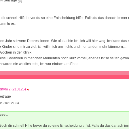
44 Beiträge
7
 dir schnell Hilfe bevor du so eine Entscheidung triffst. Falls du das danach immer
dann tu es.
zten Jahr schwere Depressionen. Wie oft dachte ich: ich will hier weg, ich kann das n
e Kinder sind mir zu viel, ich will mich um nichts und niemanden mehr kümmern,...
Wochen in der Klinik.
ese Gedanken in manchen Momenten noch kurz vorbei, aber es ist so selten gewo
waren nie wirklich echt, ich war einfach am Ende
onym 2 (210125)
eiträge
05.2023 21:33
eset:
Such dir schnell Hilfe bevor du so eine Entscheidung triffst. Falls du das danach i