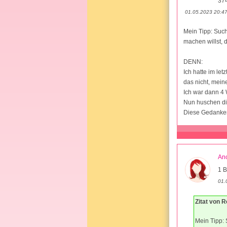
37
01.05.2023 20:4
Mein Tipp: Such
machen willst, 
DENN:
Ich hatte im let
das nicht, mein
Ich war dann 4 
Nun huschen di
Diese Gedanken 
An
1 B
01.
Zitat von R
Mein Tipp: 