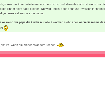
ich, wieso das irgendwie immer noch ein no go und absolutes tabu ist, wenn nur 
d die kinder beim papa bleiben. Der war und ist doch genauso involviert in "norma
d genauso viel wert wie die mama.
s ok wenn der papa die kinder nur alle 2 wochen sieht, aber wenn die mama da
er!
t „ok“, v.a. wenn die Kinder es anders kennen.