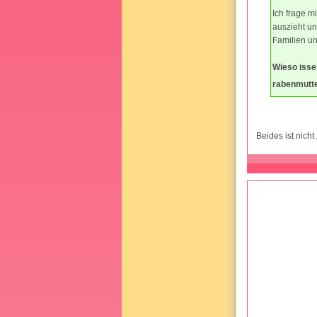
Ich frage m
auszieht un
Familien un
Wieso isse
rabenmutt
Beides ist nich