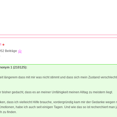
i
952 Beiträge
7
Anonym 1 (210125):
eit längerem dass mit mir was nicht stimmt und dass sich mein Zustand verschlecht
r bisher gedacht, dass es an meiner Unfähigkeit meinen Alltag zu meistern liegt.
en, dass ich vielleicht Hilfe brauche, vordergründig kam mir der Gedanke wegen 
motionen, habe ich auch seit einigen Tagen. Und wie das so ist recherchiert man 
ch zu finden.