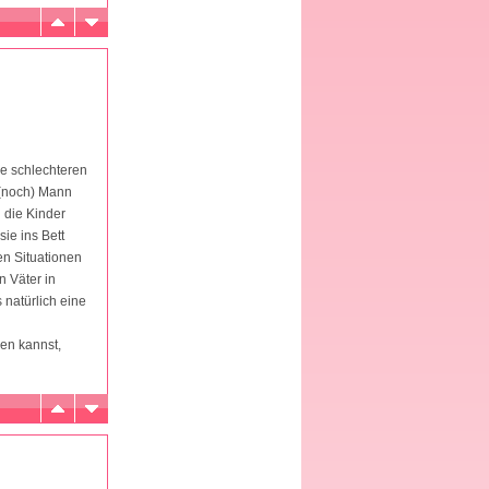
ne schlechteren
 (noch) Mann
 die Kinder
ie ins Bett
en Situationen
n Väter in
 natürlich eine
gen kannst,