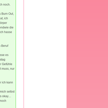
ch noch.
s Burn Out,
t, ich
örper
gendwie die
 Ich hasse
 Beruf
asse es
tstag
er Gefühle
t muss, nur
er ich kann
 mich selbst
 okay....
r noch