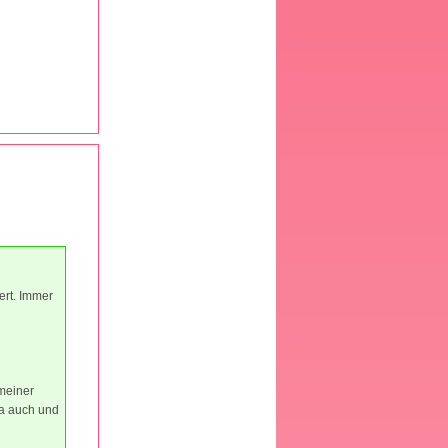
ert. Immer
meiner
ja auch und