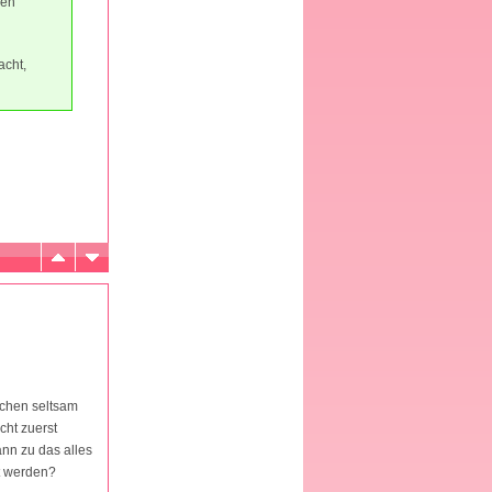
len"
acht,
sschen seltsam
cht zuerst
nn zu das alles
t werden?