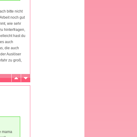
ch bitte nicht
 Arbeit noch gut
mmt, wie sehr
u hinterfragen,
elleicht hast du
 es auch
as, die auch
 der Auslöser
fahr zu groß,
die mama