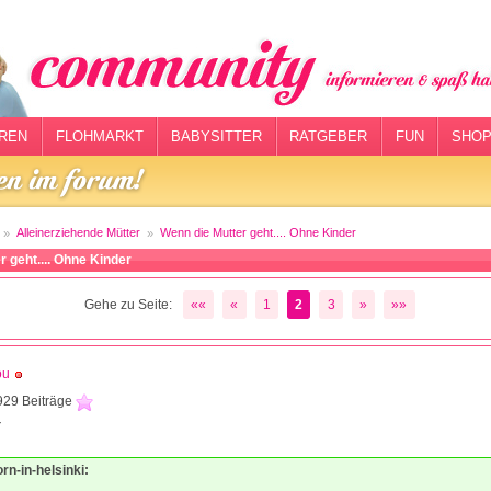
REN
FLOHMARKT
BABYSITTER
RATGEBER
FUN
SHOP
Alleinerziehende Mütter
Wenn die Mutter geht.... Ohne Kinder
 geht.... Ohne Kinder
Gehe zu Seite:
««
«
1
2
3
»
»»
ou
929 Beiträge
7
orn-in-helsinki: