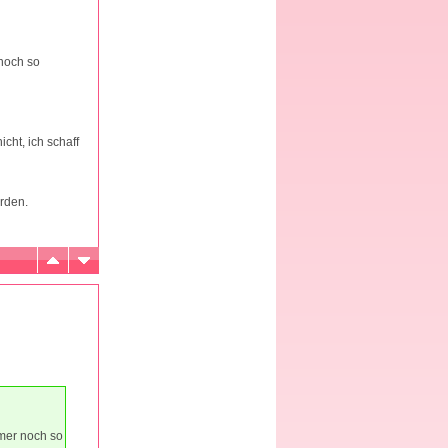
 noch so
icht, ich schaff
rden.
mmer noch so