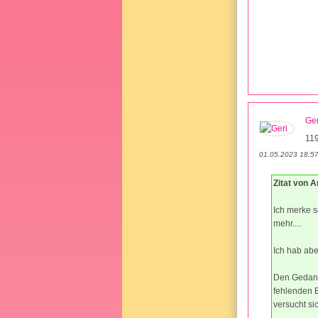
Ger
11
01.05.2023 18:5
Zitat von 
Ich merke s
mehr....
Ich hab abe
Den Gedank
fehlenden E
versucht si