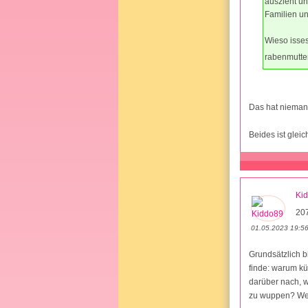
auszieht un
Familien un
Wieso isses
rabenmutte
Das hat niemand
Beides ist glei
Ki
20
01.05.2023 19:5
Grundsätzlich b
finde: warum k
darüber nach, w
zu wuppen? Wel