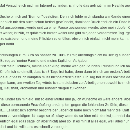
al Versuche ich mich im Internet zu finden, ich hoffe das gelingt mir im Reallife au
Suche bin ich auf "Burn on" gestoßen. Denn ich fühle mich ständig am Rande eine
ab ich mir den auch schon herbei gewünscht, damit der Druck endlich ein Ende ha
 Mal ausgebremst werde und zu einer Pause gezwungen werde, aber mein doofer K
 weiter, ist zäh, er quält mich immer weiter und gibt mir jeden verdammten Tag ir
 zu existieren und meine Pflichten zu erfüllen, obwohl ich einfach nicht mehr kann.
er dafür.
hreibungen zum Burn on passen zu 100% zu mir, allerdings nicht im Bezug auf den
 Bezug auf meine Familie und meine täglichen Aufgaben.
t ist mein Lichtblick, meine Ablenkung, meine wenigen Stunden Freiheit und ich h
hef mich so einteilt, dass ich 3 Tage frei habe, denn dann bin ich am ersten Arbei
sgelaugt dass ich kämpfen muss nicht einzuschlafen. Ein Tag frei ist das höchste d
ragen kann, am zweiten Tag würde ich am Liebsten zur Arbeit gehen obwohl ich nich
ag, Haushalt, Problemen und Kindern fliegen zu können.
ne Kinder tun mir leid, mit so einer Mutter und ja, ich wünschte es wäre anders, ab
n diese permanente Erschöpfung ankämpfen, gegen die fehlenden Gefühle, diese
eit.... Es lässt sich schwer beschreiben, aber ich habe noch nicht Mal mehr die Kraft
onen zu verteidigen. Ich sage so oft, okay wenn du so über mich denkst, dann ist das
ntlich egal (das sage ich aber nicht) aber so ist es mir ist alles egal, weil alles nu
 ist und ich will dass es schnell vorbei geht.