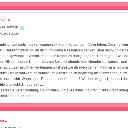
Y-A-
639 Beiträge
05.2023 20:28
inde ich persönlich es vollkommen ok, wenn Kinder beim Vater leben. Die sind kei
en. Natürlich musst du an dich und deine Ressourcen denken, aber auch, ob dein
rhaupt gewuppt bekommt und ob die Kinder es dort gut haben. Überlege dir, wie du
nen Alltag integrierst, indem du zum Beispiel abends zum Abendessen kommst und s
enau du Zeit mit ihnen verbringen wirst und wie du eben deinen Mann in alltäglich
tützt. Der Verantwortung kannst und darfst du dich langfristig nicht entziehen (dürfe
r auch nicht). Wenn du im Rahmen einer Kur aber 6 Wochen weg bist, dann ist das
te und steht dir jederzeit zu.
ass du die Verantwortung, die Pflichten und alles drum und dran nicht einfach able
törst du deine Kinder.
set