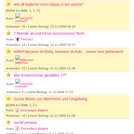
wie oft badet ihr eure mäuse in der woche?
[Gehe zu Seite:
1
,
2
,
3
]
Autor:
sandy20
Antworten: 31 | Letzter Beitrag: 13.12.2009 09:19
7 Monate alt und schon soooooooooo frech...
Autor:
Trixi1987
Antworten: 14 | Letzter Beitrag: 12.12.2009 16:23
Hilfe!!! Meckern im KiWa, meckern im Auto.... immer wird gemeckert!
Autor:
Millachen
Antworten: 12 | Letzter Beitrag: 11.12.2009 22:28
Wie Kinderzimmer gestalten ???
Autor:
conny83
Antworten: 9 | Letzter Beitrag: 11.12.2009 21:52
Suche Mamis aus Mannheim und Umgebung
[Gehe zu Seite:
1
,
2
]
Autor:
Ehemaliges Mitglied
Antworten: 16 | Letzter Beitrag: 11.12.2009 21:09
suche jemand
Autor:
Ehemaliges Mitglied
Antworten: 1 | Letzter Beitrag: 11.12.2009 20:10