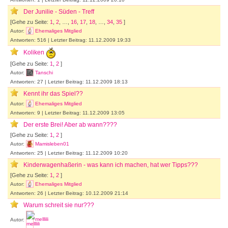
Der Junilie - Süden - Treff
[Gehe zu Seite:
1
,
2
, …,
16
,
17
,
18
, …,
34
,
35
]
Autor:
Ehemaliges Mitglied
Antworten: 516 | Letzter Beitrag: 11.12.2009 19:33
Koliken
[Gehe zu Seite:
1
,
2
]
Autor:
Tanschi
Antworten: 27 | Letzter Beitrag: 11.12.2009 18:13
Kennt ihr das Spiel??
Autor:
Ehemaliges Mitglied
Antworten: 9 | Letzter Beitrag: 11.12.2009 13:05
Der erste Brei! Aber ab wann????
[Gehe zu Seite:
1
,
2
]
Autor:
Mamisleben01
Antworten: 25 | Letzter Beitrag: 11.12.2009 10:20
Kinderwagenhaßerin - was kann ich machen, hat wer Tipps???
[Gehe zu Seite:
1
,
2
]
Autor:
Ehemaliges Mitglied
Antworten: 26 | Letzter Beitrag: 10.12.2009 21:14
Warum schreit sie nur???
Autor:
melllili