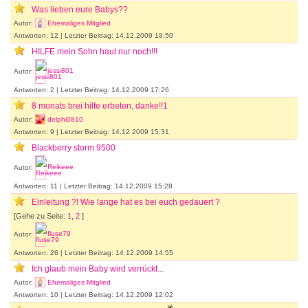
Was lieben eure Babys??
Autor:
Ehemaliges Mitglied
Antworten: 12 | Letzter Beitrag: 14.12.2009 18:50
HILFE mein Sohn haut nur noch!!!
Autor:
jessi801
Antworten: 2 | Letzter Beitrag: 14.12.2009 17:26
8 monats brei hilfe erbeten, danke!!1
Autor:
delphi0810
Antworten: 9 | Letzter Beitrag: 14.12.2009 15:31
Blackberry storm 9500
Autor:
Reikeee
Antworten: 11 | Letzter Beitrag: 14.12.2009 15:28
Einleitung ?! Wie lange hat es bei euch gedauert ?
[Gehe zu Seite:
1
,
2
]
Autor:
fluse79
Antworten: 26 | Letzter Beitrag: 14.12.2009 14:55
Ich glaub mein Baby wird verrückt...
Autor:
Ehemaliges Mitglied
Antworten: 10 | Letzter Beitrag: 14.12.2009 12:02