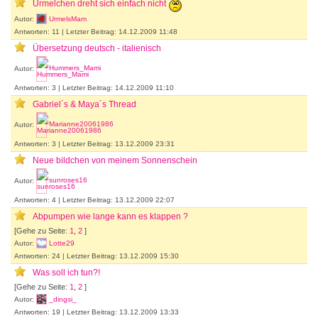
Urmelchen dreht sich einfach nicht
Autor:
UrmelsMam
Antworten: 11 | Letzter Beitrag: 14.12.2009 11:48
Übersetzung deutsch - italienisch
Autor:
Hummers_Mami
Antworten: 3 | Letzter Beitrag: 14.12.2009 11:10
Gabriel´s & Maya´s Thread
Autor:
Marianne20061986
Antworten: 3 | Letzter Beitrag: 13.12.2009 23:31
Neue bildchen von meinem Sonnenschein
Autor:
sunroses16
Antworten: 4 | Letzter Beitrag: 13.12.2009 22:07
Abpumpen wie lange kann es klappen ?
[Gehe zu Seite:
1
,
2
]
Autor:
Lotte29
Antworten: 24 | Letzter Beitrag: 13.12.2009 15:30
Was soll ich tun?!
[Gehe zu Seite:
1
,
2
]
Autor:
_dingsi_
Antworten: 19 | Letzter Beitrag: 13.12.2009 13:33