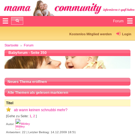
Forum
Kostenlos Mitglied werden
Login
Startseite
Forum
Babyforum - Seite 350
Neues Thema eröffnen
Alle Themen als gelesen markieren
Titel
ab wann keinen schnubbi mehr?
[Gehe zu Seite:
1
,
2
]
Autor:
Mötley
Antworten: 22 | Letzter Beitrag: 14.12.2009 18:51