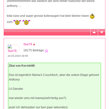
ohhhhhhhhhhhhh wie niedlich der wird immer hübscher der kleine
anthony ....
total süss und super grosse kulleraugen hat dein kleiner mann
zum
Sue79
18175 Beiträge
14.03.2010 18:50
Zitat von KerstinW:
Das ist eigentlich Mama's Couchtisch, aber die untere Etage gehoert
Anthony
Lil Ganster
mal wieder eins mit mama(sieht fertig aus?)
yeah ich stehe(aber nur fuer paar sekunden)