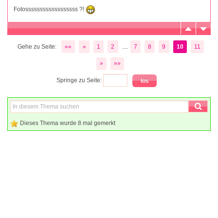
Fotossssssssssssssssss ?!
...
Gehe zu Seite:
««
«
1
2
7
8
9
10
11
»
»»
Springe zu Seite:
Dieses Thema wurde 8 mal gemerkt