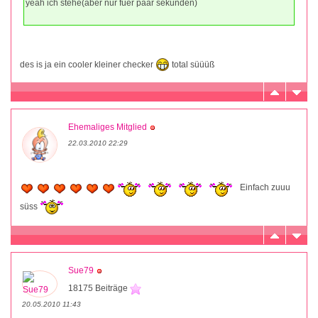
yeah ich stehe(aber nur fuer paar sekunden)
des is ja ein cooler kleiner checker
total süüüß
Ehemaliges Mitglied
22.03.2010 22:29
Einfach zuuu
süss
Sue79
18175 Beiträge
20.05.2010 11:43