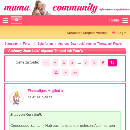
Forum
Kostenlos Mitglied werden
Login
Startseite
Forum
Babyforum
Anthony Juan-Luis' eigener Thread mit Foto's
Anthony Juan-Luis' eigener Thread mit Foto's
...
Gehe zu Seite:
««
«
1
2
7
8
9
10
11
»
»»
Ehemaliges Mitglied
08.03.2010 08:52
Zitat von KerstinW:
Ooooooooo, schaem. Hab euch ja grad erst gelesen. Aber morgen