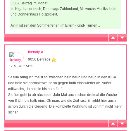
5,50€ Beitrag im Monat.
Im Kiga hat er noch, Dienstags Zahlenland, Mittwochs Musikschule
und Donnerstags Holzprojekt.
Aylin ist seit den Sommerferien im Eltern- Kind- Turnen...
firelady
9056 Beiträge
17.11.2013 14:08
Saskia bring ich meist so zwischen halb neun und neun in den KiGa
und hole sie normalerweise so gegen halb eins wieder ab. Außer
mittwochs, da hat sie bis halb fünf.
Steffen geht ja ab nächstem Jahr Mai auch schon dreimal die Woche
von 8 Uhr bis halb eins. Oh man, wie die Zeit rast. Er robbt hier auch
schon durch die Gegend. Die komplette Wohnung ist vor ihm nicht mehr
sicher.