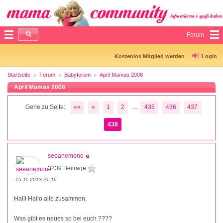
Forum
Kostenlos Mitglied werden
Login
Startseite
Forum
Babyforum
April Mamas 2008
April Mamas 2008
...
Gehe zu Seite:
««
«
1
2
435
436
437
438
seeanemone
3239 Beiträge
15.11.2013 21:16
Halli Hallo alle zusammen,
Was gibt es neues so bei euch ????