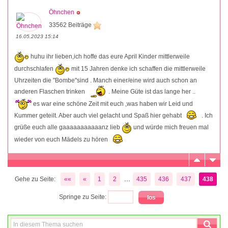
Öhnchen
33562 Beiträge
16.05.2023 15:14
huhu ihr lieben,ich hoffe das eure April Kinder mittlerweile
durchschlafen
mit 15 Jahren denke ich schaffen die mittlerweile
Uhrzeiten die "Bombe"sind . Manch einer/eine wird auch schon an
anderen Flaschen trinken
. Meine Güte ist das lange her ..
es war eine schöne Zeit mit euch ,was haben wir Leid und
Kummer geteilt. Aber auch viel gelacht und Spaß hier gehabt
. Ich
grüße euch alle gaaaaaaaaaaanz lieb
und würde mich freuen mal
wieder von euch Mädels zu hören
...
Gehe zu Seite:
««
«
1
2
435
436
437
438
Springe zu Seite: