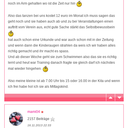
noch im Arm gehalten wo ist die Zeit nur hin
Also das tanzen bei uns kostet 12 euro im Monat ich muss sagen das
geht noch und sie haben auch ab und zu bei Veranstaltungen einen
auftritt vom Verein aus, echt gute Sache stärkt das Selbstbewusstsein
hat auch schon eine Urkunde und war auch schon mit in der Zeitung
und wenn dann die Kinderaugen strahlen da weis ich wir haben alles
richtig gemacht und ihr macht es spass.
Und ab dieser Woche geht sie zum Schwimmen also das sie es richtig
lernt und heut war Training danach fragte sie gleich darf ich nächstes
mal wieder hingehen.
Also meine kleine ist ab 7.00 Uhr bis 15 oder 16.00 in der Kita und wenn
ich frei habe hol ich sie als Mittagskind.
mami04
2157 Beiträge
16.11.2013 22:33