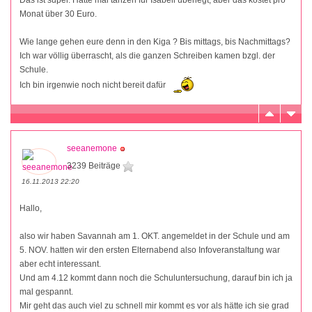
Das ist super. Hatte mal tanzen für Isabell überlegt, aber das kostet pro
Monat über 30 Euro.
Wie lange gehen eure denn in den Kiga ? Bis mittags, bis Nachmittags?
Ich war völlig überrascht, als die ganzen Schreiben kamen bzgl. der
Schule.
Ich bin irgenwie noch nicht bereit dafür
seeanemone
3239 Beiträge
16.11.2013 22:20
Hallo,
also wir haben Savannah am 1. OKT. angemeldet in der Schule und am
5. NOV. hatten wir den ersten Elternabend also Infoveranstaltung war
aber echt interessant.
Und am 4.12 kommt dann noch die Schuluntersuchung, darauf bin ich ja
mal gespannt.
Mir geht das auch viel zu schnell mir kommt es vor als hätte ich sie grad