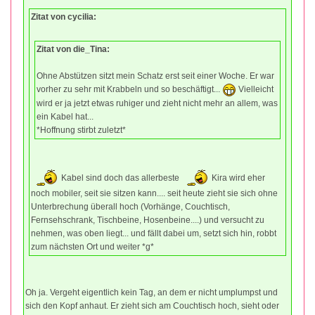
Zitat von cycilia:
Zitat von die_Tina:
Ohne Abstützen sitzt mein Schatz erst seit einer Woche. Er war
vorher zu sehr mit Krabbeln und so beschäftigt...
Vielleicht
wird er ja jetzt etwas ruhiger und zieht nicht mehr an allem, was
ein Kabel hat...
*Hoffnung stirbt zuletzt*
Kabel sind doch das allerbeste
Kira wird eher
noch mobiler, seit sie sitzen kann.... seit heute zieht sie sich ohne
Unterbrechung überall hoch (Vorhänge, Couchtisch,
Fernsehschrank, Tischbeine, Hosenbeine....) und versucht zu
nehmen, was oben liegt... und fällt dabei um, setzt sich hin, robbt
zum nächsten Ort und weiter *g*
Oh ja. Vergeht eigentlich kein Tag, an dem er nicht umplumpst und
sich den Kopf anhaut. Er zieht sich am Couchtisch hoch, sieht oder