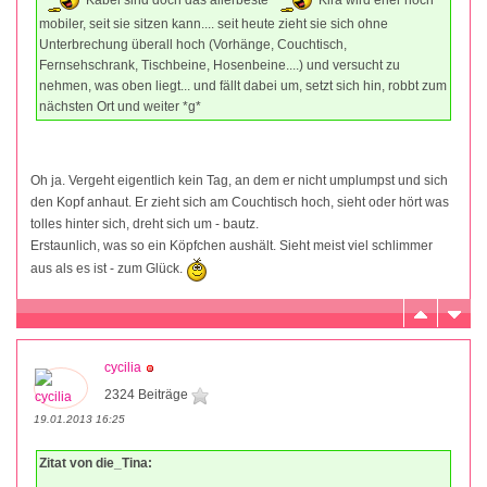
Kabel sind doch das allerbeste
Kira wird eher noch
mobiler, seit sie sitzen kann.... seit heute zieht sie sich ohne
Unterbrechung überall hoch (Vorhänge, Couchtisch,
Fernsehschrank, Tischbeine, Hosenbeine....) und versucht zu
nehmen, was oben liegt... und fällt dabei um, setzt sich hin, robbt zum
nächsten Ort und weiter *g*
Oh ja. Vergeht eigentlich kein Tag, an dem er nicht umplumpst und sich
den Kopf anhaut. Er zieht sich am Couchtisch hoch, sieht oder hört was
tolles hinter sich, dreht sich um - bautz.
Erstaunlich, was so ein Köpfchen aushält. Sieht meist viel schlimmer
aus als es ist - zum Glück.
cycilia
2324 Beiträge
19.01.2013 16:25
Zitat von die_Tina: