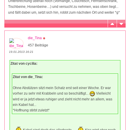
Unterbrechung überall hoch (Vorhänge, Couchtisch, Fernsehschrank,
Tischbeine, Hosenbeine....) und versucht zu nehmen, was oben liegt...
und fällt dabei um, setzt sich hin, robbt zum nächsten Ort und weiter *g*
die_Tina
457 Beiträge
19.01.2013 16:21
Zitat von cycilia:
Zitat von die_Tina:
Ohne Abstützen sitzt mein Schatz erst seit einer Woche. Er war
vorher zu sehr mit Krabbeln und so beschäftigt...
Vielleicht
wird er ja jetzt etwas ruhiger und zieht nicht mehr an allem, was
ein Kabel hat...
*Hoffnung stirbt zuletzt*