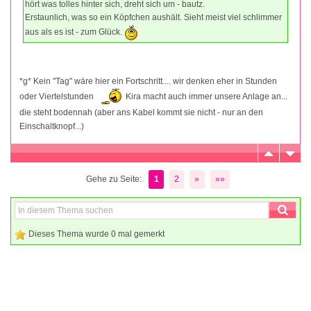
hört was tolles hinter sich, dreht sich um - bautz.
Erstaunlich, was so ein Köpfchen aushält. Sieht meist viel schlimmer
aus als es ist - zum Glück.
*g* Kein "Tag" wäre hier ein Fortschritt.... wir denken eher in Stunden
oder Viertelstunden
Kira macht auch immer unsere Anlage an...
die steht bodennah (aber ans Kabel kommt sie nicht - nur an den
Einschaltknopf...)
Gehe zu Seite:
1
2
»
»»
Dieses Thema wurde 0 mal gemerkt