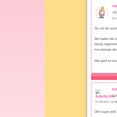
Ha
193
07.
So, ich bin auc
Wir hatten die U
wenig zugenomme
nur solange der
Wie geht es euc
But
12
07.06.2017 14:2
Ohh super jetzt