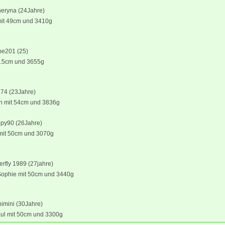
heryna (24Jahre)
it 49cm und 3410g
ne201 (25)
9.5cm und 3655g
674 (23Jahre)
n mit 54cm und 3836g
ppy90 (26Jahre)
mit 50cm und 3070g
terfly 1989 (27jahre)
ophie mit 50cm und 3440g
himini (30Jahre)
ul mit 50cm und 3300g