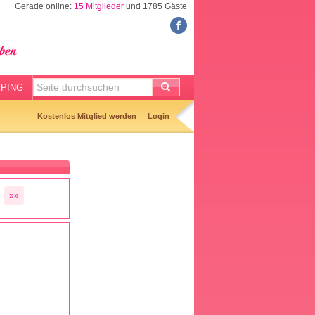
Gerade online:
15 Mitglieder
und 1785 Gäste
FORUM
Meine Forenthemen
Meine Forenbeiträge
PING
Gemerkte Themen
Kostenlos Mitglied werden
Login
Neueste Themen
Aktuell diskutiert
Forenticker
»»
Forenbilder
Forenregeln