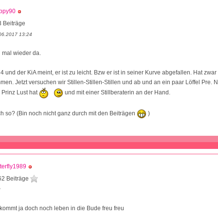
ppy90
 Beiträge
06.2017 13:24
h mal wieder da.
4 und der KiA meint, er ist zu leicht. Bzw er ist in seiner Kurve abgefallen. Hat zwar 
n. Jetzt versuchen wir Stillen-Stillen-Stillen und ab und an ein paar Löffel Pre. Na
 Prinz Lust hat
und mit einer Stillberaterin an der Hand.
h so? (Bin noch nicht ganz durch mit den Beiträgen
)
terfly1989
62 Beiträge
8
 kommt ja doch noch leben in die Bude freu freu