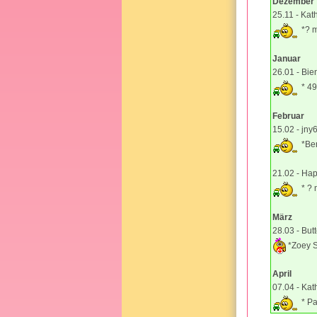
Dezember
25.11 - Kat
*? m
Januar
26.01 - Bie
* 4
Februar
15.02 - jny
*Be
21.02 - Ha
* ? 
März
28.03 - But
*Zoey S
April
07.04 - Kat
* Pa