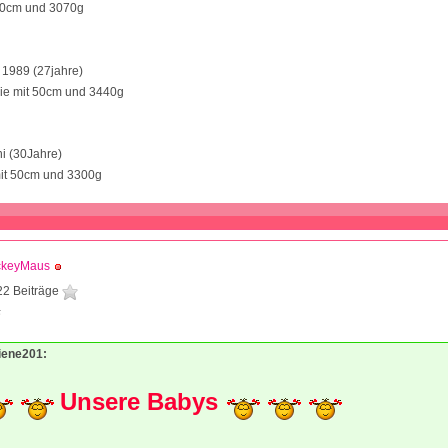
50cm und 3070g
y 1989 (27jahre)
ie mit 50cm und 3440g
ni (30Jahre)
it 50cm und 3300g
ckeyMaus
22 Beiträge
5
Biene201:
Unsere Babys