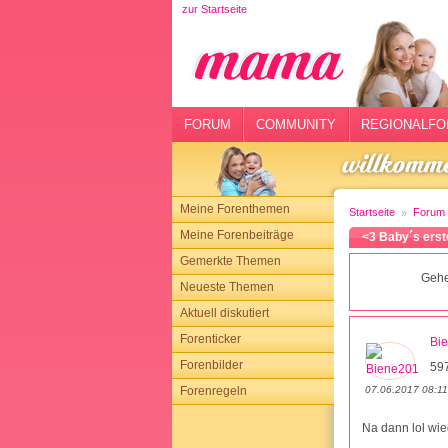
zur Startseite
rtseite
rum
mmunity
FORUM
COMMUNITY
REGIONALFO
gionalforen
ohmarkt
Meine Forenthemen
Startseite
Forum
ysitter
Meine Forenbeiträge
<3 Baby´s erst
Gemerkte Themen
tgeber
Gehe
Neueste Themen
n
Aktuell diskutiert
Forenticker
Bi
opping
Forenbilder
597
07.06.2017 08:11
Forenregeln
sloggen
Na dann lol wie