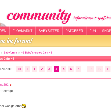
REN
FLOHMARKT
BABYSITTER
RATGEBER
FUN
SHOP
Babyforum
<3 Baby´s erstes Jahr <3
es Jahr <3
...
 zu Seite:
««
«
1
2
3
4
5
6
7
18
19
»
ene201
 Beiträge
der was gelernt