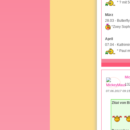
* ? mit 
März
28.03 - Butterfl
*Zoey Soph
April
07.04 - Kathimi
* Paul m
Mi
13
07.06.2017 09:1
Zitat von 