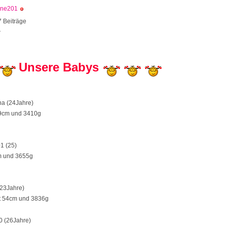
ene201
 Beiträge
7
Unsere Babys
na (24Jahre)
49cm und 3410g
1 (25)
m und 3655g
(23Jahre)
t 54cm und 3836g
0 (26Jahre)