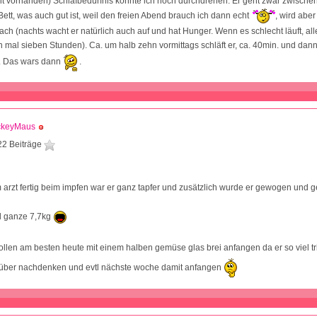
ht vorhanden) Schlafbedürfnis könnte ich noch durchdrehen. Er geht zwar zwische
Bett, was auch gut ist, weil den freien Abend brauch ich dann echt
, wird abe
wach (nachts wacht er natürlich auch auf und hat Hunger. Wenn es schlecht läuft, al
 mal sieben Stunden). Ca. um halb zehn vormittags schläft er, ca. 40min. und dan
. Das wars dann
.
ckeyMaus
22 Beiträge
m arzt fertig beim impfen war er ganz tapfer und zusätzlich wurde er gewogen un
d ganze 7,7kg
sollen am besten heute mit einem halben gemüse glas brei anfangen da er so viel tr
rüber nachdenken und evtl nächste woche damit anfangen