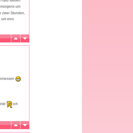
n halb sieben
r morgens um
le zwei Stunden,
n um eins
d gemessen
inkt
ich