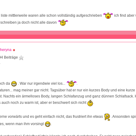
e liste mittlerweile waren alle schon vollständig aufgeschrieben
ich find aber
 schreiben ja doch nicht alle davon
theryna
94 Beiträge
3
noch da
. War nur irgendwie viel los...
.
ren... mag meiner gar nicht. Tagsüber hat er nur ein kurzes Body und eine kurz
st. Nachts ein ärmelloses Body, langen Schlafanzug und ganz dünnen Schlafsack.
s auch noch zu warm ist, aber er beschwert sich nicht
.
 gerne vorwärts und es geht einfach nicht, das frustriert ihn etwas
. Ansonsten spie
 es, wenn man ihm vorsingt
.