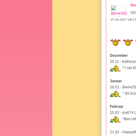
Bi
597
07.06.2017 08:1
Dezember
25.11 - Kathery
*? mit 
Januar
26.01 - Biene20
* 49.5c
Februar
15.02 - jny674 
*Ben mi
21.02 - Happy9