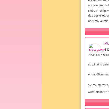
Mit seinem (nic
und sieben ins 
sieben richtig 
das beste waren
nochmal 40min
Mi
13
07.06.2017 11:20
so wir sind bei
er hat 66cm un
sie meinte wir 
werd erstmal d