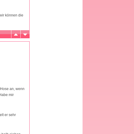
 wir können die
e Hose an, wenn
 Habe mir
lt er sehr