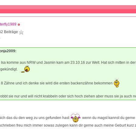
terfly1989
62 Beiträge
8
Ronja2009:
n Isa komme aus NRW und Jasmin kam am 23.10.16 zur Welt. Hat sich mitten in der
gekündigt.
tzt 8 Zähne und ich denke sie wird die ersten backenzähne bekommen
bbt sie nur und will nicht krabbeln oder sich hoch ziehen aber muss sie ja auch no
 mich das du den weg zu uns gefunden hast
wenn du magst kannst du gerne 
 schrieben freu mich immer sowas zulegen kann dir gerne auch meine Geburt kur