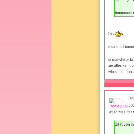
Immoment ro
hey
meiner ist imme
ja manchmal bra
sie alles kann 
wie sieht denn 
Ro
20
03.10.2017 13:3
Zitat von j