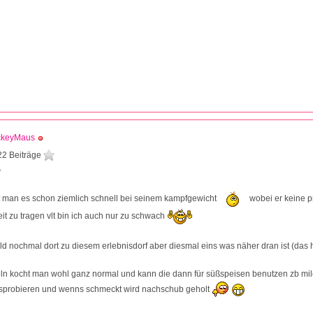
ckeyMaus
22 Beiträge
0
t man es schon ziemlich schnell bei seinem kampfgewicht
wobei er keine p
eit zu tragen vlt bin ich auch nur zu schwach
ald nochmal dort zu diesem erlebnisdorf aber diesmal eins was näher dran ist (das h
ln kocht man wohl ganz normal und kann die dann für süßspeisen benutzen zb mi
ausprobieren und wenns schmeckt wird nachschub geholt