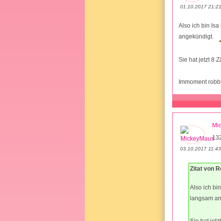
01.10.2017 21:2
Also ich bin Is
angekündigt.
Sie hat jetzt 
Immoment robbt 
Mi
13
03.10.2017 11:43
Zitat von 
Also ich bi
langsam an
Sie hat je