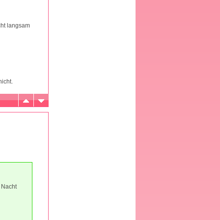
cht langsam
icht.
 Nacht