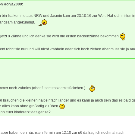
von Ronja2009:
h bin Isa komme aus NRW und Jasmin kam am 23.10.16 zur Welt. Hat sich mitten in
langsam angekündigt.
t jetzt 8 Zähne und ich denke sie wird die ersten backenzähne bekommen
t robbt sie nur und will nicht krabbeln oder sich hoch ziehen aber muss sie ja a
immer noch zahnlos (aber futtert trotzdem stückchen )
 brauchen die kleinen halt einfach länger und es kann ja auch sein das es bald g
e alles kann ohne großartig zu üben
enn euer kinderarzt das ganze?
k aber haben den nächsten Termin am 12.10 zur u6 da frag ich nochmal nach