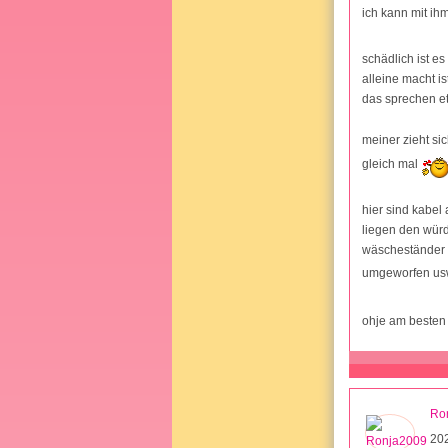
ich kann mit ihm
schädlich ist es
alleine macht i
das sprechen e
meiner zieht si
gleich mal
hier sind kabel 
liegen den würd
wäscheständer 
umgeworfen u
ohje am besten 
Ro
20