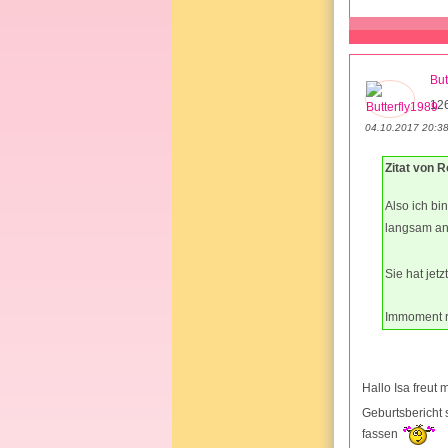
But
12
04.10.2017 20:3
Zitat von 
Also ich bi
langsam an
Sie hat je
Immoment ro
Hallo Isa freut
Geburtsbericht
fassen