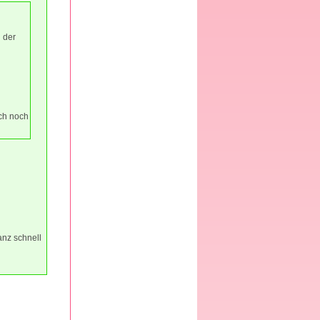
 der
uch noch
anz schnell