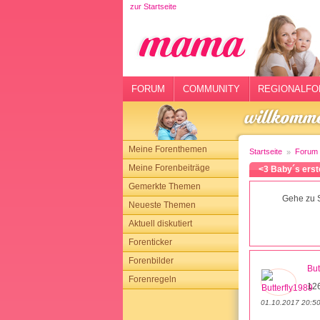
zur Startseite
rtseite
rum
mmunity
FORUM
COMMUNITY
REGIONALFO
gionalforen
ohmarkt
Meine Forenthemen
Startseite
Forum
ysitter
Meine Forenbeiträge
<3 Baby´s erst
Gemerkte Themen
tgeber
Gehe zu S
Neueste Themen
n
Aktuell diskutiert
Forenticker
opping
Forenbilder
But
Forenregeln
sloggen
12
01.10.2017 20:5