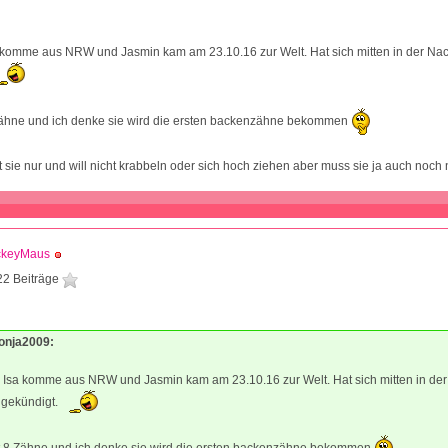
1
a komme aus NRW und Jasmin kam am 23.10.16 zur Welt. Hat sich mitten in der Na
8 Zähne und ich denke sie wird die ersten backenzähne bekommen
sie nur und will nicht krabbeln oder sich hoch ziehen aber muss sie ja auch noch n
ckeyMaus
22 Beiträge
Ronja2009:
n Isa komme aus NRW und Jasmin kam am 23.10.16 zur Welt. Hat sich mitten in der
gekündigt.
tzt 8 Zähne und ich denke sie wird die ersten backenzähne bekommen