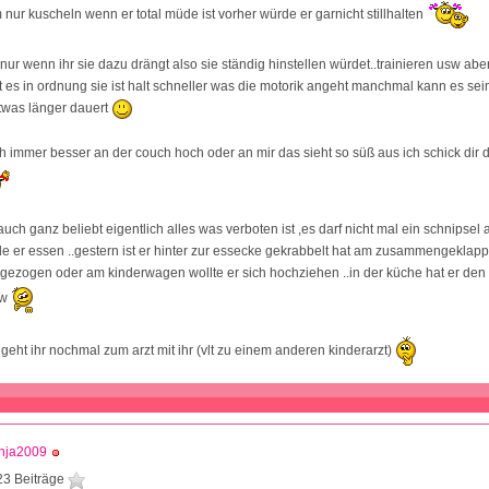
 nur kuscheln wenn er total müde ist vorher würde er garnicht stillhalten
 nur wenn ihr sie dazu drängt also sie ständig hinstellen würdet..trainieren usw ab
st es in ordnung sie ist halt schneller was die motorik angeht manchmal kann es se
twas länger dauert
ch immer besser an der couch hoch oder an mir das sieht so süß aus ich schick dir 
auch ganz beliebt eigentlich alles was verboten ist ,es darf nicht mal ein schnipse
e er essen ..gestern ist er hinter zur essecke gekrabbelt hat am zusammengeklap
gezogen oder am kinderwagen wollte er sich hochziehen ..in der küche hat er den
sw
geht ihr nochmal zum arzt mit ihr (vlt zu einem anderen kinderarzt)
nja2009
23 Beiträge