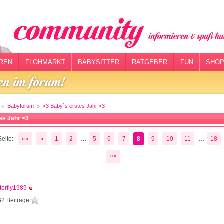
REN
FLOHMARKT
BABYSITTER
RATGEBER
FUN
SHOP
Babyforum
<3 Baby´s erstes Jahr <3
es Jahr <3
...
...
eite:
««
«
1
2
5
6
7
8
9
10
11
18
»»
terfly1989
62 Beiträge
0