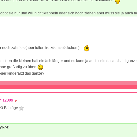
bbt sie nur und will nicht krabbeln oder sich hoch ziehen aber muss sie ja auch no
r noch zahnlos (aber futtert trotzdem stückchen )
uchen die kleinen halt einfach länger und es kann ja auch sein das es bald ganz 
ohne großartig zu üben
euer kinderarzt das ganze?
nja2009
23 Beiträge
1
ny674: