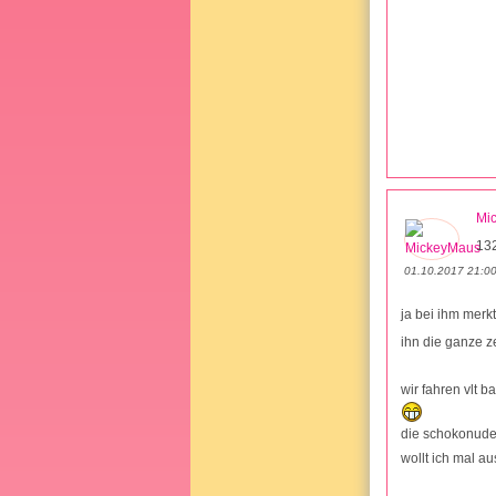
Mi
13
01.10.2017 21:0
ja bei ihm merk
ihn die ganze z
wir fahren vlt b
die schokonude
wollt ich mal 