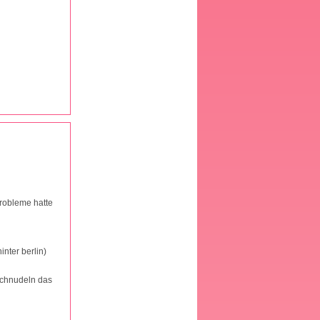
robleme hatte
inter berlin)
lchnudeln das