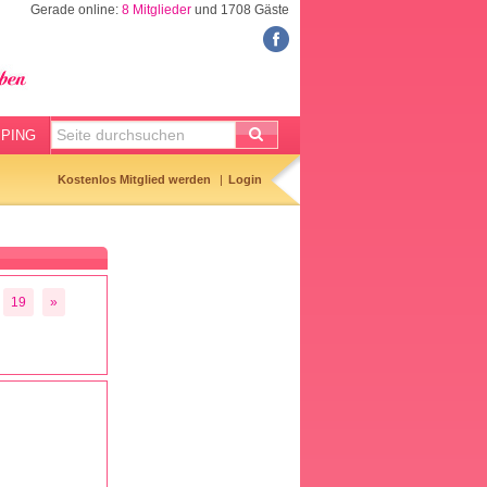
Gerade online:
8 Mitglieder
und 1708 Gäste
FORUM
Meine Forenthemen
Meine Forenbeiträge
PING
Gemerkte Themen
Kostenlos Mitglied werden
Login
Neueste Themen
Aktuell diskutiert
Forenticker
19
»
Forenbilder
Forenregeln