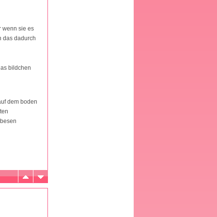
er wenn sie es
in das dadurch
das bildchen
l auf dem boden
pten
 besen