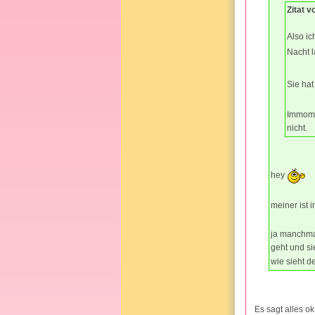
Zitat 
Also ic
Nacht 
Sie ha
Immomen
nicht.
hey
meiner ist 
ja manchmal
geht und si
wie sieht d
Es sagt alles o