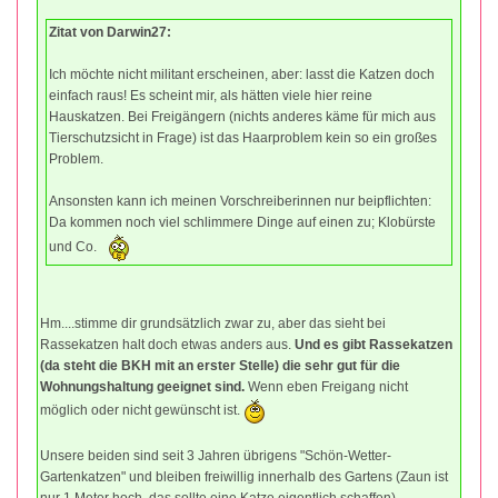
Zitat von Darwin27:
Ich möchte nicht militant erscheinen, aber: lasst die Katzen doch
einfach raus! Es scheint mir, als hätten viele hier reine
Hauskatzen. Bei Freigängern (nichts anderes käme für mich aus
Tierschutzsicht in Frage) ist das Haarproblem kein so ein großes
Problem.
Ansonsten kann ich meinen Vorschreiberinnen nur beipflichten:
Da kommen noch viel schlimmere Dinge auf einen zu; Klobürste
und Co.
Hm....stimme dir grundsätzlich zwar zu, aber das sieht bei
Rassekatzen halt doch etwas anders aus.
Und es gibt Rassekatzen
(da steht die BKH mit an erster Stelle) die sehr gut für die
Wohnungshaltung geeignet sind.
Wenn eben Freigang nicht
möglich oder nicht gewünscht ist.
Unsere beiden sind seit 3 Jahren übrigens "Schön-Wetter-
Gartenkatzen" und bleiben freiwillig innerhalb des Gartens (Zaun ist
nur 1 Meter hoch, das sollte eine Katze eigentlich schaffen).