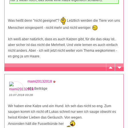
Was heißt denn "nicht geeignet"?
Letztlich werden die Tiere von uns
Menschen eingesperrt - nicht mehr und nicht weniger.
Ich weiß aber natürlich, dass es auch Katzen gibt, für die das okay ist..
aber sicher ist das nicht die Mehrheit. Und viele lernen es auch einfach
nicht anders. Aber - ich will jetzt nicht weiter vom Thema wegkommen -
es ging ja um Haare.
mami20132018
401 Beiträge
10.07.2018 03:28
Wir haben eine Katze und ein Hund. Ich seh das nicht so eng. Zum
saugen komm ich nicht oft Lukas schreit nur wen ich sauge obwohl es
heisst Kinder Lieben das Geräusch. Von wegen.
Ansonsten hält die Fusselbürste her