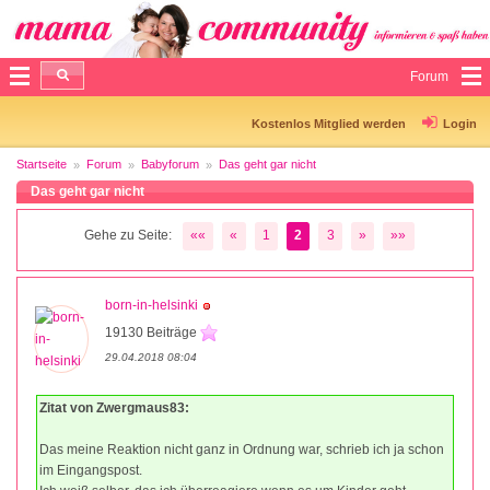
Forum
Kostenlos Mitglied werden
Login
Startseite
Forum
Babyforum
Das geht gar nicht
Das geht gar nicht
Gehe zu Seite:
««
«
1
2
3
»
»»
born-in-helsinki
19130 Beiträge
29.04.2018 08:04
Zitat von Zwergmaus83:
Das meine Reaktion nicht ganz in Ordnung war, schrieb ich ja schon
im Eingangspost.