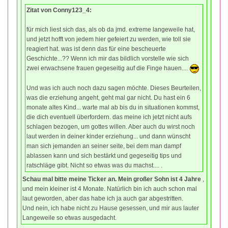
Zitat von Conny123_4:
für mich liest sich das, als ob da jmd. extreme langeweile hat,
und jetzt hofft von jedem hier gefeiert zu werden, wie toll sie
reagiert hat. was ist denn das für eine bescheuerte
Geschichte...?? Wenn ich mir das bildlich vorstelle wie sich
zwei erwachsene frauen gegeseitig auf die Finge hauen....
Und was ich auch noch dazu sagen möchte. Dieses Beurteilen,
was die erziehung angeht, geht mal gar nicht. Du hast ein 6
monate altes Kind... warte mal ab bis du in situationen kommst,
die dich eventuell überfordern. das meine ich jetzt nicht aufs
schlagen bezogen, um gottes willen. Aber auch du wirst noch
laut werden in deiner kinder erziehung... und dann wünscht
man sich jemanden an seiner seite, bei dem man dampf
ablassen kann und sich bestärkt und gegeseitig tips und
ratschläge gibt. Nicht so etwas was du machst.... .
Schau mal bitte meine Ticker an. Mein großer Sohn ist 4 Jahre
,
und mein kleiner ist 4 Monate. Natürlich bin ich auch schon mal
laut geworden, aber das habe ich ja auch gar abgestritten.
Und nein, ich habe nicht zu Hause gesessen, und mir aus lauter
Langeweile so etwas ausgedacht.