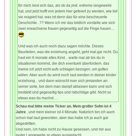
für mich liest sich das, als ob da jmd. extreme langeweile
hat, und jetzt hofft von jedem hier gefeiert zu werden, wie toll
sie reagiert hat. was ist denn das für eine bescheuerte
Geschichte...?? Wenn ich mir das bildlich vorstelle wie sich
zwei erwachsene frauen gegeseitig auf die Finge hauen....
Und was ich auch noch dazu sagen möchte. Dieses
Beurteilen, was die erziehung angeht, geht mal gar nicht. Du
hast ein 6 monate altes Kind... warte mal ab bis du in
situationen kommst, die dich eventuell überfordern. das
meine ich jetzt nicht aufs schlagen bezogen, um gottes
willen. Aber auch du wirst noch laut werden in deiner kinder
erziehung... und dann wünscht man sich jemanden an
seiner seite, bei dem man dampf ablassen kann und sich
bestärkt und gegeseitig tips und ratschläge gibt. Nicht so
etwas was du machst.... .
Schau mal bitte meine Ticker an. Mein großer Sohn ist 4
Jahre
, und mein kleiner ist 4 Monate. Natürlich bin ich auch
schon mal laut geworden, aber das habe ich ja auch gar
abgestritten.
Und nein, ich habe nicht zu Hause gesessen, und mir aus
lauter Langeweile so etwas ausgedacht.