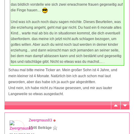
das bildlich vorstelle wie sich zwei erwachsene frauen gegeseitig auf
die Finge hauen....
Und was ich auch noch dazu sagen möchte. Dieses Beurteilen, was
die erziehung angeht, geht mal gar nicht. Du hast ein 6 monate altes
Kind... warte mal ab bis du in situationen kommst, die dich eventuell
überfordern. das meine ich jetzt nicht aufs schlagen bezogen, um
gottes willen. Aber auch du wirst noch laut werden in deiner kinder
erziehung... und dann wünscht man sich jemanden an seiner seite,
bei dem man dampf ablassen kann und sich bestärkt und gegeseitig
tips und ratschläge gibt. Nicht so etwas was du machst.... .
Schau mal bitte meine Ticker an. Mein großer Sohn ist 4 Jahre, und
mein kleiner ist 4 Monate. Natürlich bin ich auch schon mal laut
geworden, aber das habe ich ja auch gar abgestritten.
Und nein, ich habe nicht zu Hause gesessen, und mir aus lauter
Langeweile so etwas ausgedacht.
Zwergmaus83
1546 Beiträge