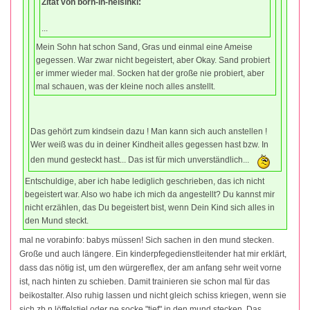
Zitat von born-in-helsinki:
...
Mein Sohn hat schon Sand, Gras und einmal eine Ameise
gegessen. War zwar nicht begeistert, aber Okay. Sand probiert
er immer wieder mal. Socken hat der große nie probiert, aber
mal schauen, was der kleine noch alles anstellt.
Das gehört zum kindsein dazu ! Man kann sich auch anstellen !
Wer weiß was du in deiner Kindheit alles gegessen hast bzw. In
den mund gesteckt hast... Das ist für mich unverständlich...
Entschuldige, aber ich habe lediglich geschrieben, das ich nicht
begeistert war. Also wo habe ich mich da angestellt? Du kannst mir
nicht erzählen, das Du begeistert bist, wenn Dein Kind sich alles in
den Mund steckt.
mal ne vorabinfo: babys müssen! Sich sachen in den mund stecken.
Große und auch längere. Ein kinderpfegedienstleitender hat mir erklärt,
dass das nötig ist, um den würgereflex, der am anfang sehr weit vorne
ist, nach hinten zu schieben. Damit trainieren sie schon mal für das
beikostalter. Also ruhig lassen und nicht gleich schiss kriegen, wenn sie
sich zb n löffelstiel oder ne socke "tief" in den mund stecken. Das