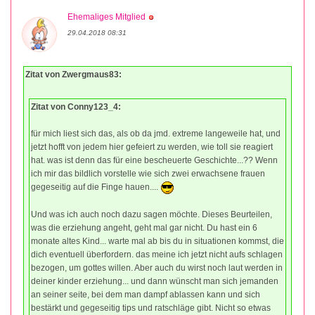
Ehemaliges Mitglied
29.04.2018 08:31
Zitat von Zwergmaus83:
Zitat von Conny123_4:
für mich liest sich das, als ob da jmd. extreme langeweile hat, und
jetzt hofft von jedem hier gefeiert zu werden, wie toll sie reagiert
hat. was ist denn das für eine bescheuerte Geschichte...?? Wenn
ich mir das bildlich vorstelle wie sich zwei erwachsene frauen
gegeseitig auf die Finge hauen....
Und was ich auch noch dazu sagen möchte. Dieses Beurteilen,
was die erziehung angeht, geht mal gar nicht. Du hast ein 6
monate altes Kind... warte mal ab bis du in situationen kommst, die
dich eventuell überfordern. das meine ich jetzt nicht aufs schlagen
bezogen, um gottes willen. Aber auch du wirst noch laut werden in
deiner kinder erziehung... und dann wünscht man sich jemanden
an seiner seite, bei dem man dampf ablassen kann und sich
bestärkt und gegeseitig tips und ratschläge gibt. Nicht so etwas