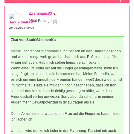
Zwergmaus83
1546 Beiträge
29.04.2018 09:08
Zitat von StadtMädchen91:
Meine Tochter hat mir damals auch tierisch an den Haaren gezogen
und weil es mega weh getan hat, habe ich aus Reflex auch auf ihre
Finger gehauen. Hab mich selber tierisch erschrocken.
Wenn eine Freundin mir auf die Finger geschlagen hätte, hätte ich
sie gefragt, ob sie noch alle beisammen hat. Meine Freundin, wenn
es sich um eine langjährige Freundin handelt, weiß doch wie man ist
im Normalfall. Hätte sie mir dann noch geschriebeb, dass ich froh
sein soll das sie mich nicht richtig geschlagen hätte, wäre diese
Freundschaft vorbei gewesen. Sorry aber du scheinst in meinen
Augen mehr Gewaltpotenzial in dir zu tragen als sie.
Deine Aktion einer erwachsenen Frau auf die Finger zu hauen finde
ich lächerlich.
Und laut wird denke ich jeder in der Erziehung. Passiert mir auch.