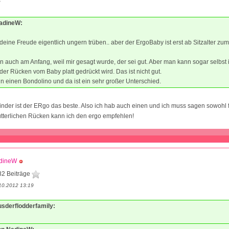
3
NadineW:
deine Freude eigentlich ungern trüben.. aber der ErgoBaby ist erst ab Sitzalter zu
en auch am Anfang, weil mir gesagt wurde, der sei gut. Aber man kann sogar selbst
der Rücken vom Baby platt gedrückt wird. Das ist nicht gut.
n einen Bondolino und da ist ein sehr großer Unterschied.
Kinder ist der ERgo das beste. Also ich hab auch einen und ich muss sagen sowohl f
tterlichen Rücken kann ich den ergo empfehlen!
dineW
82 Beiträge
10.2012 13:19
usderflodderfamily: