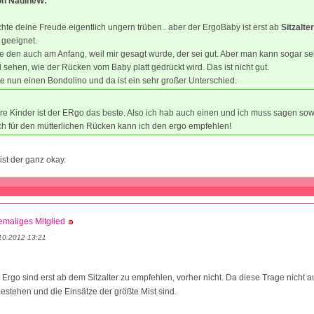
von NadineW:
hte deine Freude eigentlich ungern trüben.. aber der ErgoBaby ist erst ab
Sitzalte
 geeignet.
te den auch am Anfang, weil mir gesagt wurde, der sei gut. Aber man kann sogar se
 sehen, wie der Rücken vom Baby platt gedrückt wird. Das ist nicht gut.
e nun einen Bondolino und da ist ein sehr großer Unterschied.
ere Kinder ist der ERgo das beste. Also ich hab auch einen und ich muss sagen sow
ch für den mütterlichen Rücken kann ich den ergo empfehlen!
 ist der ganz okay.
maliges Mitglied
10.2012 13:21
rgo sind erst ab dem Sitzalter zu empfehlen, vorher nicht. Da diese Trage nicht a
bestehen und die Einsätze der größte Mist sind.