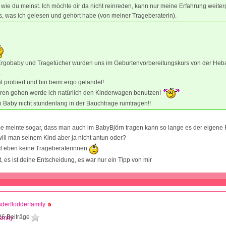
 wie du meinst. Ich möchte dir da nicht reinreden, kann nur meine Erfahrung weite
, was ich gelesen und gehört habe (von meiner Trageberaterin).
rgobaby und Tragetücher wurden uns im Geburtenvorbereitungskurs von der H
.
el probiert und bin beim ergo gelandet!
ren gehen werde ich natürlich den Kinderwagen benutzen!
 Baby nicht stundenlang in der Bauchtrage rumtragen!!
meinte sogar, dass man auch im BabyBjörn tragen kann so lange es der eigene
will man seinem Kind aber ja nicht antun oder?
 eben keine Trageberaterinnen
, es ist deine Entscheidung, es war nur ein Tipp von mir
derflodderfamily
26 Beiträge