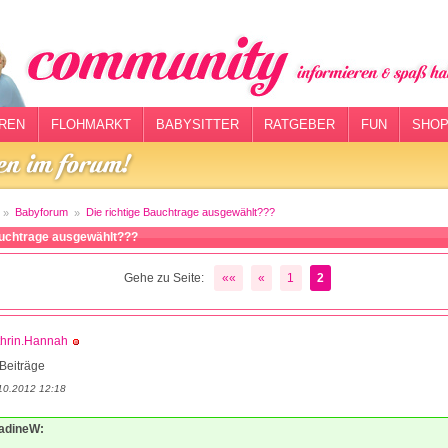
REN
FLOHMARKT
BABYSITTER
RATGEBER
FUN
SHOP
Babyforum
Die richtige Bauchtrage ausgewählt???
auchtrage ausgewählt???
Gehe zu Seite:
««
«
1
2
thrin.Hannah
Beiträge
10.2012 12:18
NadineW: