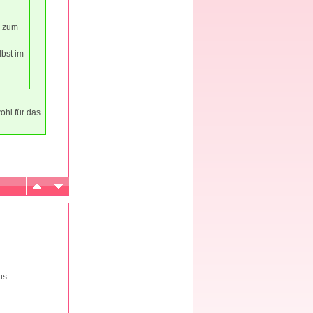
r
zum
lbst im
ohl für das
us