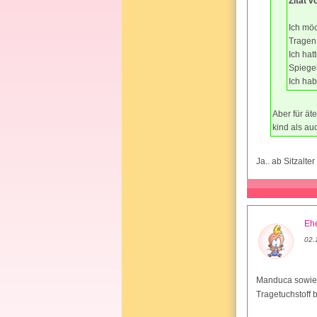
Zitat 
Ich möc
Tragen
Ich hat
Spiegel
Ich hab
Aber für ät
kind als au
Ja.. ab Sitzalter
Ehe
02.
Manduca sowie E
Tragetuchstoff 