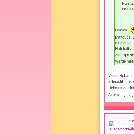
Nun ja,
und das
Hmmm...
Manduca, E
empfohlen.
Hab halt vi
Zum spazie
Werde mein
Meine Hebamme 
mitmacht.. das 
Hebammen sind
Aber wie gesagt
aus
10