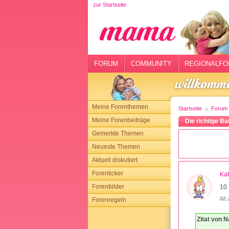
zur Startseite
rtseite
rum
mmunity
FORUM
COMMUNITY
REGIONALFO
gionalforen
ohmarkt
Meine Forenthemen
Startseite
Forum
ysitter
Meine Forenbeiträge
Die richtige B
Gemerkte Themen
tgeber
Neueste Themen
n
Aktuell diskutiert
Forenticker
Ka
opping
Forenbilder
10 
02.
Forenregeln
sloggen
Zitat von 