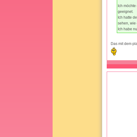
Ich möchte 
geeignet.
Ich hatte d
sehen, wie 
Ich habe nu
Das mit dem plat