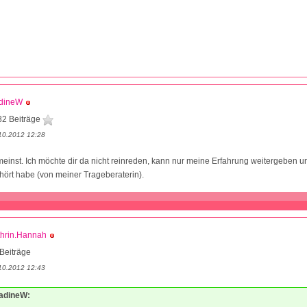
dineW
82 Beiträge
10.2012 12:28
meinst. Ich möchte dir da nicht reinreden, kann nur meine Erfahrung weitergeben u
ört habe (von meiner Trageberaterin).
thrin.Hannah
Beiträge
10.2012 12:43
NadineW: