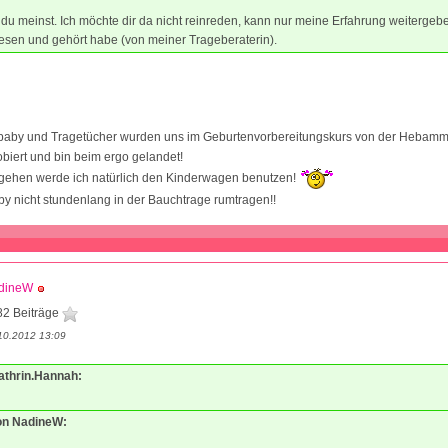
 du meinst. Ich möchte dir da nicht reinreden, kann nur meine Erfahrung weitergeb
esen und gehört habe (von meiner Trageberaterin).
aby und Tragetücher wurden uns im Geburtenvorbereitungskurs von der Hebamm
robiert und bin beim ergo gelandet!
gehen werde ich natürlich den Kinderwagen benutzen!
y nicht stundenlang in der Bauchtrage rumtragen!!
dineW
82 Beiträge
10.2012 13:09
Kathrin.Hannah:
von NadineW: