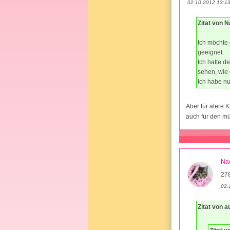
02.10.2012 13:1
Zitat von 
Ich möchte 
geeignet.
Ich hatte d
sehen, wie 
Ich habe nu
Aber für ätere 
auch für den mü
Na
27
02.
Zitat von a