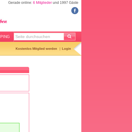
Gerade online:
6 Mitglieder
und 1997 Gäste
FORUM
Meine Forenthemen
Meine Forenbeiträge
PING
Gemerkte Themen
Kostenlos Mitglied werden
Login
Neueste Themen
Aktuell diskutiert
Forenticker
Forenbilder
Forenregeln