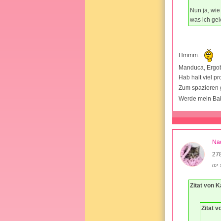
Nun ja, wie
was ich gel
Hmmm...
Manduca, Ergob
Hab halt viel p
Zum spazieren 
Werde mein Bab
Na
27
02.
Zitat von 
Zitat 