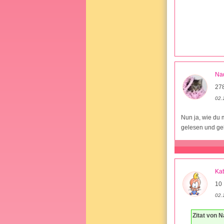
Na
27
02.
Nun ja, wie du 
gelesen und geh
Ka
10 
02.
Zitat von 