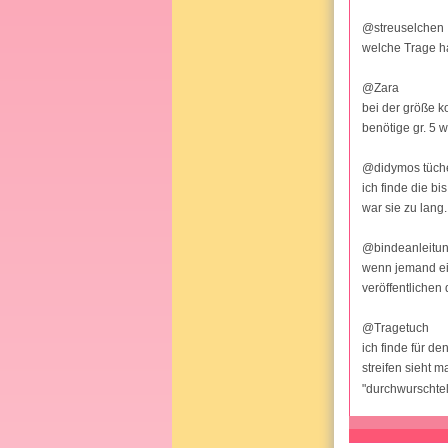
@streuselchen
welche Trage h
@Zara
bei der größe k
benötige gr. 5 
@didymos tüch
ich finde die bi
war sie zu lang.
@bindeanleitu
wenn jemand ein
veröffentlichen 
@Tragetuch
ich finde für d
streifen sieht 
"durchwurschtel