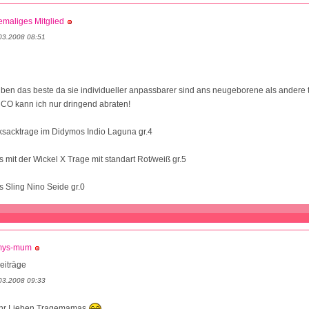
maliges Mitglied
03.2008 08:51
iben das beste da sie individueller anpassbarer sind ans neugeborene als andere t
CO kann ich nur dringend abraten!
ksacktrage im Didymos Indio Laguna gr.4
 mit der Wickel X Trage mit standart Rot/weiß gr.5
 Sling Nino Seide gr.0
mys-mum
eiträge
03.2008 09:33
Ihr Lieben Tragemamas