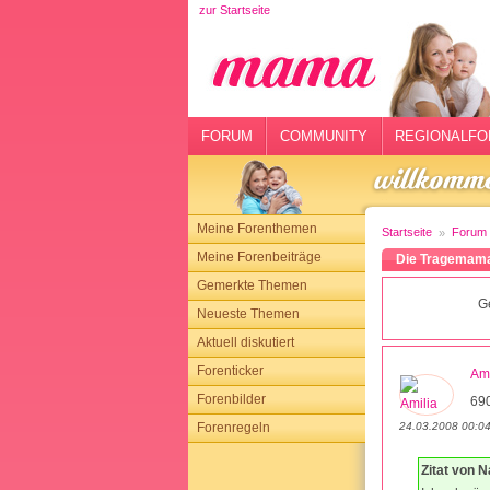
zur Startseite
rtseite
rum
mmunity
FORUM
COMMUNITY
REGIONALFO
gionalforen
ohmarkt
Meine Forenthemen
Startseite
Forum
ysitter
Meine Forenbeiträge
Die Tragemam
Gemerkte Themen
tgeber
G
Neueste Themen
n
Aktuell diskutiert
Forenticker
Ami
opping
Forenbilder
69
24.03.2008 00:0
Forenregeln
sloggen
Zitat von 