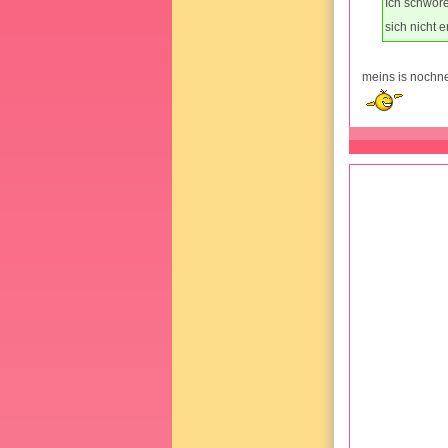
Ich schwör
sich nicht 
meins is nochne