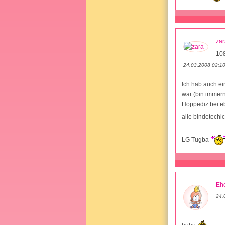
zar
10
24.03.2008 02:1
Ich hab auch ei
war (bin immern
Hoppediz bei eb
alle bindetech
LG Tugba
Ehe
24.