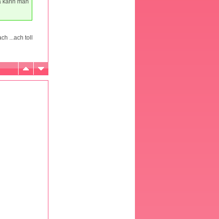
da kann man
h ...ach toll