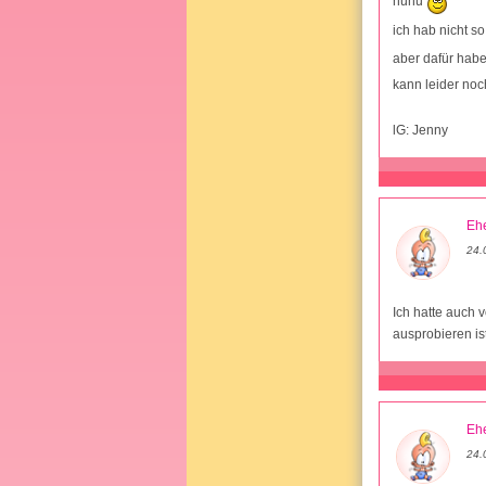
huhu
ich hab nicht s
aber dafür hab
kann leider noc
lG: Jenny
Ehe
24.
Ich hatte auch 
ausprobieren is
Ehe
24.