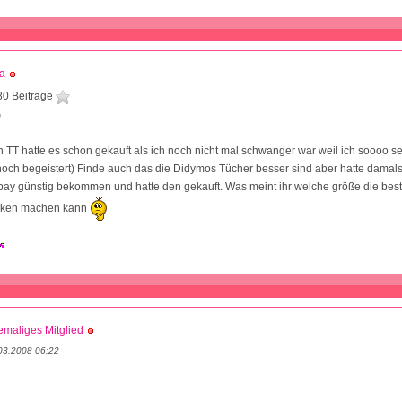
a
80 Beiträge
0
n TT hatte es schon gekauft als ich noch nicht mal schwanger war weil ich soooo se
och begeistert) Finde auch das die Didymos Tücher besser sind aber hatte damal
ay günstig bekommen und hatte den gekauft. Was meint ihr welche größe die best
icken machen kann
maliges Mitglied
03.2008 06:22