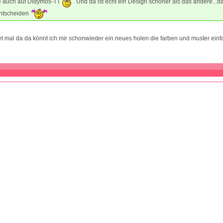
e auch auf Didymos-TT
. Und da ist echt ein Design schöner als das andere...
entscheiden
t mal da da könnt ich mir schonwieder ein neues holen die farben und muster einfac