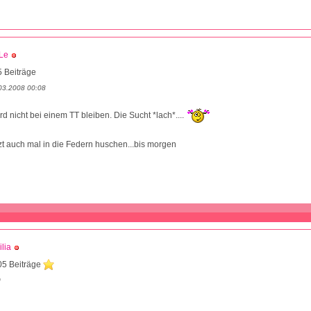
Le
 Beiträge
03.2008 00:08
rd nicht bei einem TT bleiben. Die Sucht *lach*....
tzt auch mal in die Federn huschen...bis morgen
lia
05 Beiträge
0