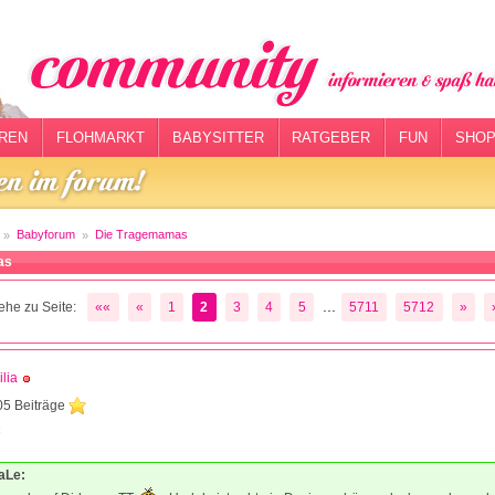
REN
FLOHMARKT
BABYSITTER
RATGEBER
FUN
SHOP
Babyforum
Die Tragemamas
as
...
ehe zu Seite:
««
«
1
2
3
4
5
5711
5712
»
lia
05 Beiträge
4
NaLe: