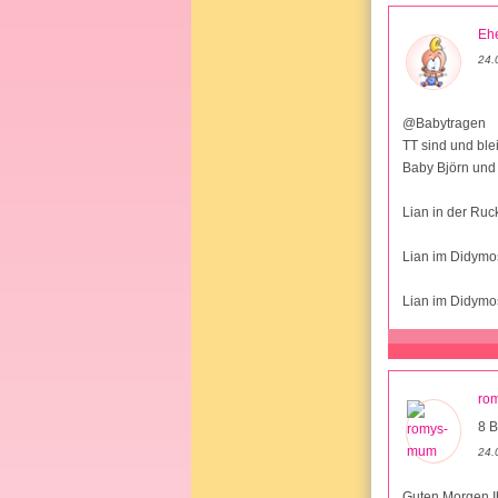
Ehe
24.
@Babytragen
TT sind und ble
Baby Björn und 
Lian in der Ruc
Lian im Didymos
Lian im Didymos
ro
8 B
24.
Guten Morgen 