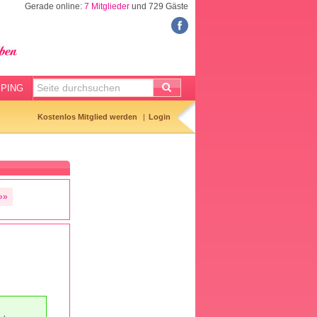
Gerade online:
7 Mitglieder
und 729 Gäste
FORUM
Meine Forenthemen
Meine Forenbeiträge
PING
Gemerkte Themen
Kostenlos Mitglied werden
Login
Neueste Themen
Aktuell diskutiert
Forenticker
»»
Forenbilder
Forenregeln