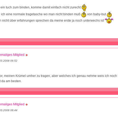
o ein tuch zum binden, komme damit einfach nicht zurecht
e ich eine normale tragetasche wo man nicht binden muß
von baby-but
h nicht über erfahrungen sprechen da meine erste ja noch unterwechs ist
maliges Mitglied
03.2008 06:52
vor, meinen Krümel umher zu tragen, aber welches ich genau nehme weis ich noch 
t da am besten.
maliges Mitglied
03.2008 08:44