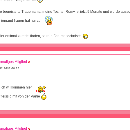
ne begeisterte Tragemama, meine Tochter Romy ist jetzt 9 Monate und wurde aussc
 jemand fragen hat nur zu
ier erstmal zurecht finden, so rein Forums-technisch
maliges Mitglied
03.2008 09:35
zlich willkommen hier
 fleissig mit von der Partie
maliges Mitglied