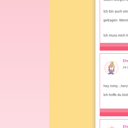
Ich bin auch ei
getragen. Wenn
Ich muss mich h
Ehe
24.
hey romy....her
Ich hoffe du bist
Ehe