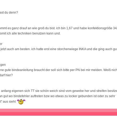
ast du denn?
ommt es ganz drauf an wie groß du bist. ich bin 1,67 und habe konfektionsgröße 3
womit ich alle techniken benutzen kann und.
er
s jetzt auch am besten. ich hatte erst eine storchenwiege INKA und die ging auch gu
ngen
e gute bindeanleitung braucht der soll sich bitte per PN bei mir melden. Weiß nich
darf hier?
en anfang eigenen sich TT sie schön weich sind vom gewebe her und streifen besitz
man gut wo bindefehler auftreten bzw wo etwas zu locker gebunden ist oder zu sehr
t" aus sieht