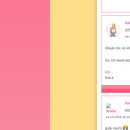
Na
105
24.
Glaub mir, es wi
So, ich werd je
LG
NaLe
Ami
69
24.03.2008 00:1
gute nacht