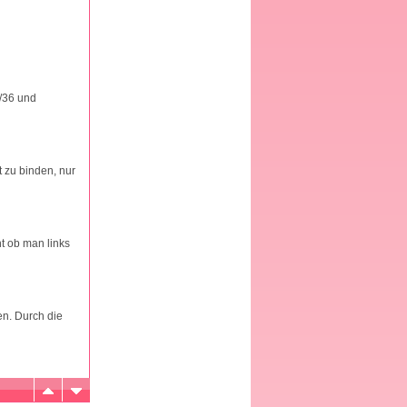
4/36 und
t zu binden, nur
t ob man links
en. Durch die