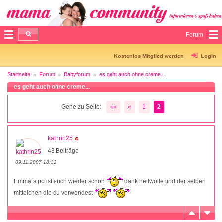
Forum
Kostenlos Mitglied werden
Login
Startseite
Forum
Babyforum
es geht auch ohne creme...
es geht auch ohne creme...
Gehe zu Seite:
««
«
1
2
kathrin25
43 Beiträge
09.11.2007 18:32
Emma´s po ist auch wieder schön
dank heilwolle und der selben
mittelchen die du verwendest