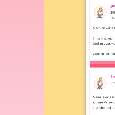
gho
20
17.
Mach dir keine
Ihr seid ja auc
Und zu dem, wa
Groß zu sein ha
Ehe
17.
Meine Kleine ist
andere Perzenti
jetzt eher bei 