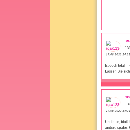
ro
13
17.08.2022 14:2
Ist doch total i
Lassen Sie sich
ro
13
17.08.2022 14:2
Und bitte, bloß
andere spater. 