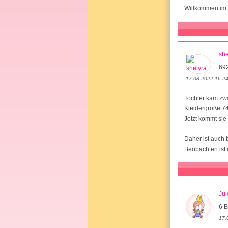
Willkommen im
she
69
17.08.2022 16:2
Tochter kam zwa
Kleidergröße 74
Jetzt kommt sie 
Daher ist auch 
Beobachten ist 
Ju
6 B
17.