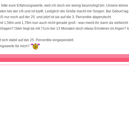
 bitte eure Erfahrungswerte, weil ich doch ein wenig beunruhigt bin. Unsere kleine
en bei der U6 und ist topfit. Lediglich die Größe macht mir Sorgen. Bei Geburt lag 
U5 nur noch auf der 25. und jetzt ist sie auf die 3. Percentile abgerutscht.
mit 1,58m und 1,78m nun auch nicht gerade groß - was meint ihr, kann da vielleicht 
chlagen? Oder liegt da mit 71cm bei 13 Monaten doch etwas Ernsteres im Argen? 
sich stabil auf der 25. Percentile eingependelt.
ungswerte für mich?