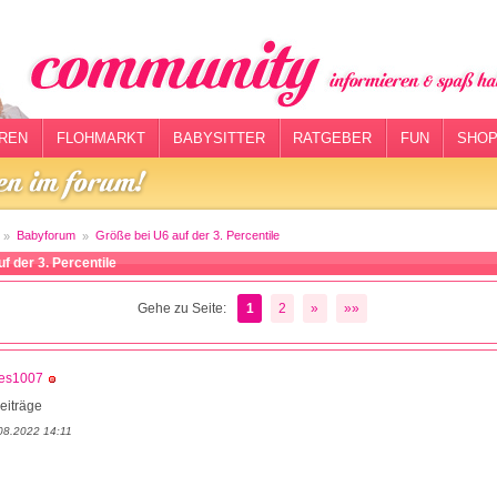
REN
FLOHMARKT
BABYSITTER
RATGEBER
FUN
SHOP
Babyforum
Größe bei U6 auf der 3. Percentile
f der 3. Percentile
Gehe zu Seite:
1
2
»
»»
les1007
eiträge
08.2022 14:11