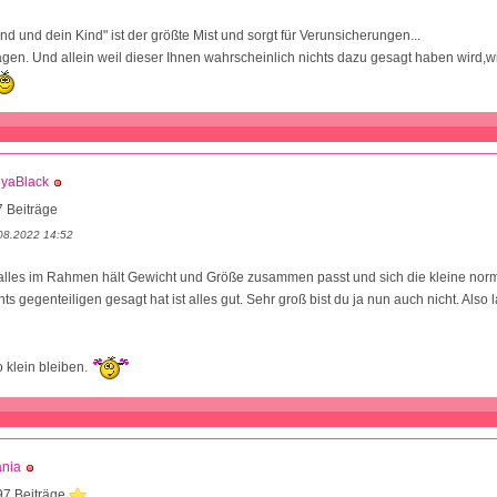
nd und dein Kind" ist der größte Mist und sorgt für Verunsicherungen...
ragen. Und allein weil dieser Ihnen wahrscheinlich nichts dazu gesagt haben wird,wi
lyaBlack
 Beiträge
08.2022 14:52
alles im Rahmen hält Gewicht und Größe zusammen passt und sich die kleine norm
hts gegenteiligen gesagt hat ist alles gut. Sehr groß bist du ja nun auch nicht. Also 
o klein bleiben.
ania
97 Beiträge