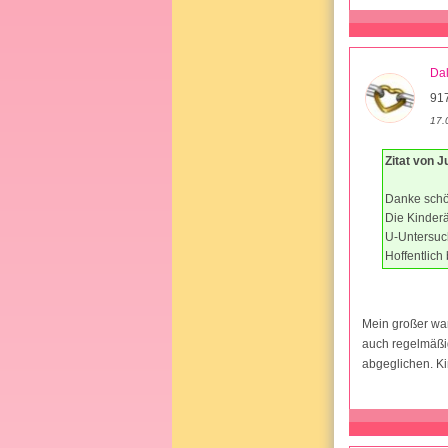
Da
917
17.
Zitat von 
Danke schön
Die Kinderä
U-Untersuc
Hoffentlich
Mein großer war
auch regelmäßig
abgeglichen. Ki