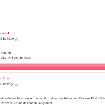
sa123
92 Beiträge
1
n Ordnung.
 bitte nicht beunruhigen.
sa123
92 Beiträge
4
 keine Vergleiche aufstellen. Jedes Kind ist und wächst anders. Das eine Kind frühe
Eins schneller und das andere langsamer.