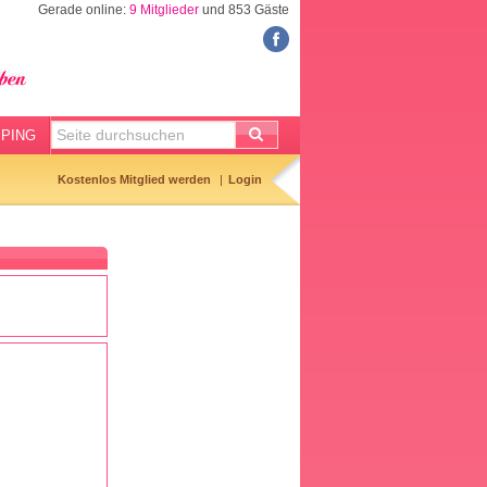
Gerade online:
9 Mitglieder
und 853 Gäste
FORUM
Meine Forenthemen
Meine Forenbeiträge
PING
Gemerkte Themen
Kostenlos Mitglied werden
Login
Neueste Themen
Aktuell diskutiert
Forenticker
Forenbilder
Forenregeln