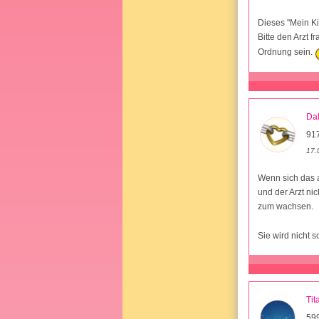
Dieses "Mein Ki
Bitte den Arzt f
Ordnung sein.
Da
917
17.
Wenn sich das 
und der Arzt nic
zum wachsen.
Sie wird nicht s
Tit
59