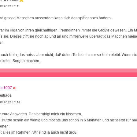
08.2022 15:11
 und grosse Menschen ausserdem kann sich das später noch ändern.
ar im Kiga von ihren gleichaltrigen Freundinnen immer die Größte gewesen. Ein M
als sie. Dieses trifft sie noch ab und an und mittlerweile überragt das Mädchen mei
er.
 auch klein, das heisst aber nicht, daß deine Tochter immer so klein bleibt. Wenn sie
mir keine Sorgen machen.
les1007
eiträge
08.2022 15:14
 eure Antworten. Das beruhigt mich ein bisschen.
n stutzte schon ein wenig und möchte uns schon in 6 Monaten und nicht erst zur nä
sehen.
bt alles im Rahmen. Wir sind ja auch nicht groß.