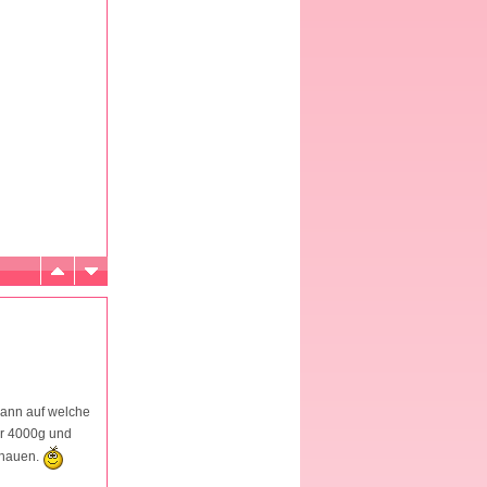
 wann auf welche
er 4000g und
schauen.