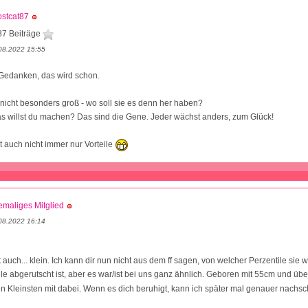
stcat87
87 Beiträge
08.2022 15:55
 Gedanken, das wird schon.
h nicht besonders groß - wo soll sie es denn her haben?
s willst du machen? Das sind die Gene. Jeder wächst anders, zum Glück!
t auch nicht immer nur Vorteile
maliges Mitglied
08.2022 16:14
 auch... klein. Ich kann dir nun nicht aus dem ff sagen, von welcher Perzentile sie
le abgerutscht ist, aber es war/ist bei uns ganz ähnlich. Geboren mit 55cm und üb
den Kleinsten mit dabei. Wenn es dich beruhigt, kann ich später mal genauer nach