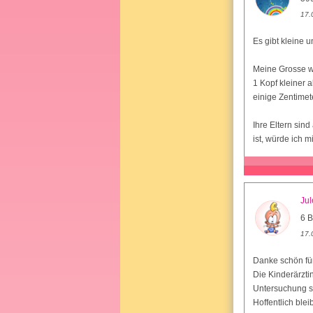
17.
Es gibt kleine
Meine Grosse w
1 Kopf kleiner 
einige Zentimet
Ihre Eltern sind
ist, würde ich 
Ju
6 B
17.
Danke schön für
Die Kinderärzti
Untersuchung 
Hoffentlich blei