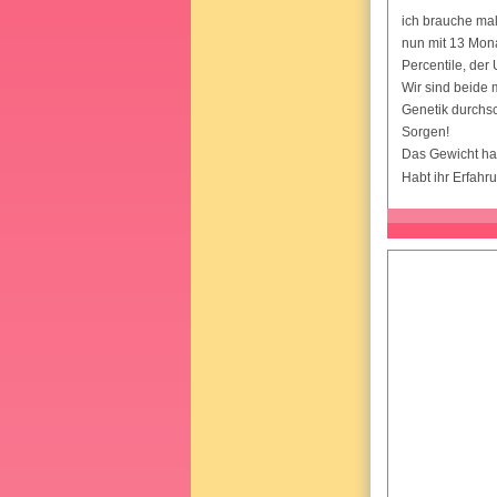
ich brauche mal
nun mit 13 Monat
Percentile, der 
Wir sind beide 
Genetik durchs
Sorgen!
Das Gewicht hat 
Habt ihr Erfahr