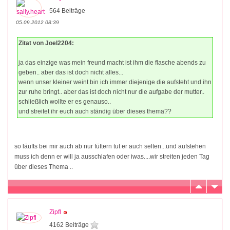
564 Beiträge
05.09.2012 08:39
Zitat von Joel2204:
ja das einzige was mein freund macht ist ihm die flasche abends zu
geben.. aber das ist doch nicht alles...
wenn unser kleiner weint bin ich immer diejenige die aufsteht und ihn
zur ruhe bringt.. aber das ist doch nicht nur die aufgabe der mutter..
schließlich wollte er es genauso..
und streitet ihr euch auch ständig über dieses thema??
so läufts bei mir auch ab nur füttern tut er auch selten...und aufstehen
muss ich denn er will ja ausschlafen oder iwas....wir streiten jeden Tag
über dieses Thema ..
Zipfl
4162 Beiträge