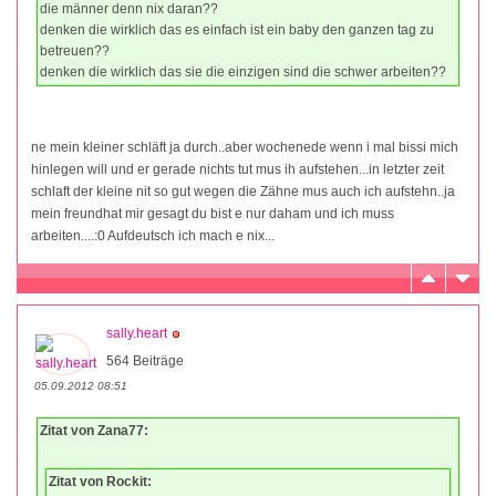
die männer denn nix daran??
denken die wirklich das es einfach ist ein baby den ganzen tag zu
betreuen??
denken die wirklich das sie die einzigen sind die schwer arbeiten??
ne mein kleiner schläft ja durch..aber wochenede wenn i mal bissi mich
hinlegen will und er gerade nichts tut mus ih aufstehen...in letzter zeit
schlaft der kleine nit so gut wegen die Zähne mus auch ich aufstehn..ja
mein freundhat mir gesagt du bist e nur daham und ich muss
arbeiten....:0 Aufdeutsch ich mach e nix...
sally.heart
564 Beiträge
05.09.2012 08:51
Zitat von Zana77:
Zitat von Rockit: