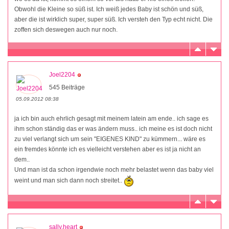
Obwohl die Kleine so süß ist. Ich weiß jedes Baby ist schön und süß,
aber die ist wirklich super, super süß. Ich versteh den Typ echt nicht. Die
zoffen sich deswegen auch nur noch.
Joel2204
545 Beiträge
05.09.2012 08:38
ja ich bin auch ehrlich gesagt mit meinem latein am ende.. ich sage es
ihm schon ständig das er was ändern muss.. ich meine es ist doch nicht
zu viel verlangt sich um sein "EIGENES KIND" zu kümmern... wäre es
ein fremdes könnte ich es vielleicht verstehen aber es ist ja nicht an
dem..
Und man ist da schon irgendwie noch mehr belastet wenn das baby viel
weint und man sich dann noch streitet..
sally.heart