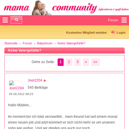
Forum
Kostenlos Mitglied werden
Login
Startseite
Forum
Babyforum
Keine Vatergefühle?
Keine Vatergefühle?
Gehe zu Seite:
1
2
3
»
»»
Joel2204
545 Beiträge
05.09.2012 08:23
Hallo Mädels...
Im moment bin ich total verzweifelt... mein freund hat seit einem monat
einen neuen job und jetzt kümmert er sich nicht mehr so um unseren
sohn wie vorher.. Und wir streiten uns auch nur noch...