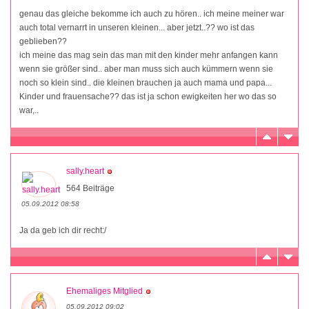
genau das gleiche bekomme ich auch zu hören.. ich meine meiner war
auch total vernarrt in unseren kleinen... aber jetzt..?? wo ist das
geblieben??
ich meine das mag sein das man mit den kinder mehr anfangen kann
wenn sie größer sind.. aber man muss sich auch kümmern wenn sie
noch so klein sind.. die kleinen brauchen ja auch mama und papa...
Kinder und frauensache?? das ist ja schon ewigkeiten her wo das so
war,..
sally.heart
564 Beiträge
05.09.2012 08:58
Ja da geb ich dir recht:/
Ehemaliges Mitglied
05.09.2012 09:02