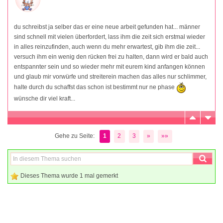
du schreibst ja selber das er eine neue arbeit gefunden hat... männer
sind schnell mit vielen überfordert, lass ihm die zeit sich erstmal wieder
in alles reinzufinden, auch wenn du mehr erwartest, gib ihm die zeit...
versuch ihm ein wenig den rücken frei zu halten, dann wird er bald auch
entspannter sein und so wieder mehr mit eurem kind anfangen können
und glaub mir vorwürfe und streiterein machen das alles nur schlimmer,
halte durch du schaffst das schon ist bestimmt nur ne phase
wünsche dir viel kraft...
Gehe zu Seite:
1
2
3
»
»»
Dieses Thema wurde 1 mal gemerkt