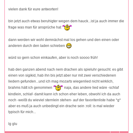
vielen dank für eure antworten!
bin jetzt auch etwas beruhigter wegen dem hauck...ist ja auch immer die
frage was man für ansprüche hat
dann werden wir wohl demnächst mal los gehen und den einen oder
anderen durch den laden schieben
würd so gern schon einkaufen, aber is noch soooo früh!
hab den ganzen abend nach nem drachen als spieluhr gesucht. es gibt
einen von sigikid, hab ihn bis jetzt aber nur mit zwei verschiedenen
liedern gefunden...und ich mag mozarts wiegenlied nicht wirklich,
brahms hätt ich genommen
naja, das andere lied wäre -schlaf
kindlein, schlaf- damit kann ich schon eher leben, obwohl ich da auch
noch -weißt du wieviel sternlein stehen- auf der favoritenliste habe *g*
aber es muß ja auch unbedingt ein drache sein :roll: is mal wieder
typisch für mich...
lg glu