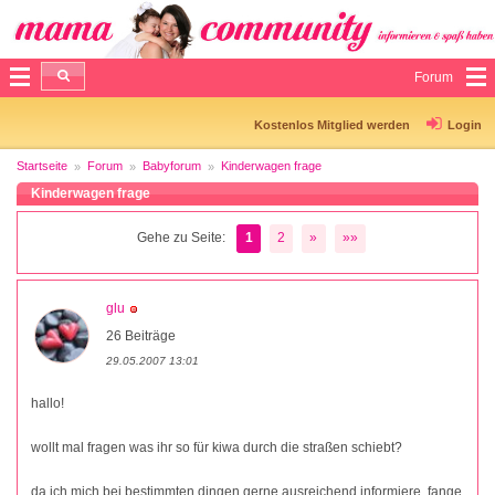
Forum
Kostenlos Mitglied werden
Login
Startseite
Forum
Babyforum
Kinderwagen frage
Kinderwagen frage
Gehe zu Seite:
1
2
»
»»
glu
26 Beiträge
29.05.2007 13:01
hallo!
wollt mal fragen was ihr so für kiwa durch die straßen schiebt?
da ich mich bei bestimmten dingen gerne ausreichend informiere, fange