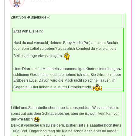
Zitat von -Kugelkugel-:
Zitat von Elsilein:
Hast du mal versucht, deinem Baby Milch (Pre) aus dem Becher
oder vom Löffel zu geben? Zusätzlich könntest du vielleicht die
Beikostmenge etwas steigern.
Und: Diarrhoe im Mutterleib zehnmonatiger Kinder sind eine ganz
schlimme Geschichte, deshalb nehme ich statt Bio-Zitronen lieber
Erdbeersauce. Davon wird die Milch nicht so schnell sauer. Im
Gegenteil! Hier lieben alle Muttis Erdbeermilch!
Löffel und Schnabelbecher habe ich ausprobiert. Wasser trinkt sie
sonst gut aus dem Schnabelbecher, aber sie ist wohl kein Fan von
der Pre Milch
Beikost versuche ich zu steigern. Bisher isst sie aaaaller höchstens
100g Brei. Fingerfood mag die Kleine schon eher, aber da landet