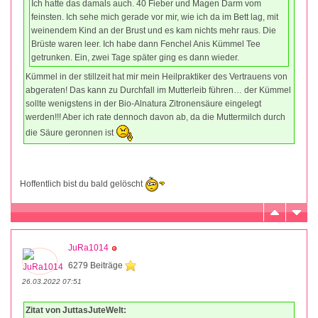
Ich hatte das damals auch. 40 Fieber und Magen Darm vom
feinsten. Ich sehe mich gerade vor mir, wie ich da im Bett lag, mit
weinendem Kind an der Brust und es kam nichts mehr raus. Die
Brüste waren leer. Ich habe dann Fenchel Anis Kümmel Tee
getrunken. Ein, zwei Tage später ging es dann wieder.
Kümmel in der stillzeit hat mir mein Heilpraktiker des Vertrauens von
abgeraten! Das kann zu Durchfall im Mutterleib führen… der Kümmel
sollte wenigstens in der Bio-Alnatura Zitronensäure eingelegt
werden!!! Aber ich rate dennoch davon ab, da die Muttermilch durch
die Säure geronnen ist
Hoffentlich bist du bald gelöscht
JuRa1014
6279 Beiträge
26.03.2022 07:51
Zitat von JuttasJuteWelt: