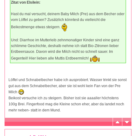
Zitat von Elsilein:
Hast du mal versucht, deinem Baby Milch (Pre) aus dem Becher oder
vom Löffel zu geben? Zusätzlich könntest du vielleicht die
Beikostmenge etwas steigern.
Und: Diarrhoe im Mutterleib zehnmonatiger Kinder sind eine ganz
schlimme Geschichte, deshalb nehme ich statt Bio-Zitronen lieber
Erdbeersauce. Davon wird die Milch nicht so schnell sauer. Im
Gegenteil! Hier lieben alle Muttis Erdbeermilch!
Löffel und Schnabelbecher habe ich ausprobiert. Wasser trinkt sie sonst
gut aus dem Schnabelbecher, aber sie ist wohl kein Fan von der Pre
Milch
Beikost versuche ich zu steigern. Bisher isst sie aaaaller höchstens
100g Brei. Fingerfood mag die Kleine schon eher, aber da landet noch
mehr neben- statt in dem Mund.