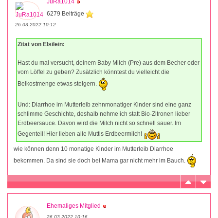
JuRa1014
6279 Beiträge
26.03.2022 10:12
Zitat von Elsilein:
Hast du mal versucht, deinem Baby Milch (Pre) aus dem Becher oder
vom Löffel zu geben? Zusätzlich könntest du vielleicht die
Beikostmenge etwas steigern.
Und: Diarrhoe im Mutterleib zehnmonatiger Kinder sind eine ganz
schlimme Geschichte, deshalb nehme ich statt Bio-Zitronen lieber
Erdbeersauce. Davon wird die Milch nicht so schnell sauer. Im
Gegenteil! Hier lieben alle Muttis Erdbeermilch!
wie können denn 10 monatige Kinder im Mutterleib Diarrhoe
bekommen. Da sind sie doch bei Mama gar nicht mehr im Bauch.
Ehemaliges Mitglied
26.03.2022 10:16