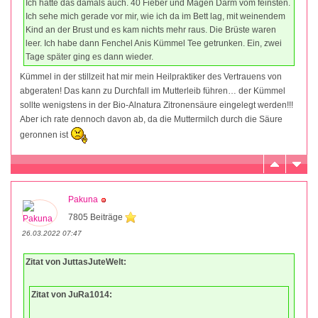
Ich hatte das damals auch. 40 Fieber und Magen Darm vom feinsten.
Ich sehe mich gerade vor mir, wie ich da im Bett lag, mit weinendem
Kind an der Brust und es kam nichts mehr raus. Die Brüste waren
leer. Ich habe dann Fenchel Anis Kümmel Tee getrunken. Ein, zwei
Tage später ging es dann wieder.
Kümmel in der stillzeit hat mir mein Heilpraktiker des Vertrauens von
abgeraten! Das kann zu Durchfall im Mutterleib führen… der Kümmel
sollte wenigstens in der Bio-Alnatura Zitronensäure eingelegt werden!!!
Aber ich rate dennoch davon ab, da die Muttermilch durch die Säure
geronnen ist
Pakuna
7805 Beiträge
26.03.2022 07:47
Zitat von JuttasJuteWelt:
Zitat von JuRa1014: