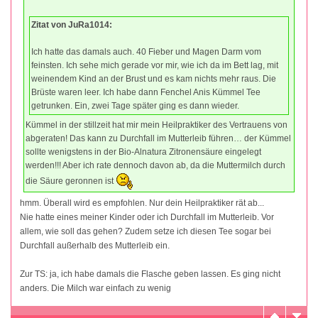
Zitat von JuRa1014:
Ich hatte das damals auch. 40 Fieber und Magen Darm vom
feinsten. Ich sehe mich gerade vor mir, wie ich da im Bett lag, mit
weinendem Kind an der Brust und es kam nichts mehr raus. Die
Brüste waren leer. Ich habe dann Fenchel Anis Kümmel Tee
getrunken. Ein, zwei Tage später ging es dann wieder.
Kümmel in der stillzeit hat mir mein Heilpraktiker des Vertrauens von
abgeraten! Das kann zu Durchfall im Mutterleib führen… der Kümmel
sollte wenigstens in der Bio-Alnatura Zitronensäure eingelegt
werden!!! Aber ich rate dennoch davon ab, da die Muttermilch durch
die Säure geronnen ist
hmm. Überall wird es empfohlen. Nur dein Heilpraktiker rät ab...
Nie hatte eines meiner Kinder oder ich Durchfall im Mutterleib. Vor
allem, wie soll das gehen? Zudem setze ich diesen Tee sogar bei
Durchfall außerhalb des Mutterleib ein.
Zur TS: ja, ich habe damals die Flasche geben lassen. Es ging nicht
anders. Die Milch war einfach zu wenig