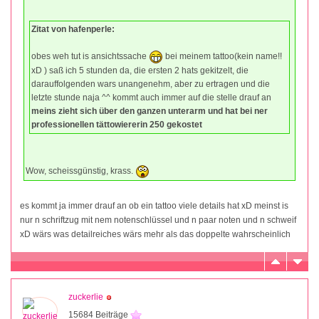
Zitat von hafenperle:
obes weh tut is ansichtssache
bei meinem tattoo(kein name!!
xD ) saß ich 5 stunden da, die ersten 2 hats gekitzelt, die
darauffolgenden wars unangenehm, aber zu ertragen und die
letzte stunde naja ^^ kommt auch immer auf die stelle drauf an
meins zieht sich über den ganzen unterarm und hat bei ner
professionellen tättowiererin 250 gekostet
Wow, scheissgünstig, krass.
es kommt ja immer drauf an ob ein tattoo viele details hat xD meinst is
nur n schriftzug mit nem notenschlüssel und n paar noten und n schweif
xD wärs was detailreiches wärs mehr als das doppelte wahrscheinlich
zuckerlie
15684 Beiträge