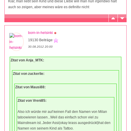
Klar, man liebt sein Kind und diese LIebe will man nun irgendwo halt
auch so zeigen, aber meines wäre es definitiv nicht
born-in-helsinki
19130 Beiträge
30.08.2012 20:00
Zitat von Anja_MTK:
Zitat von zuckerlie:
Zitat von Mausi88:
Zitat von Vreni85:
Also ich würde mir auf keinen Fall den Namen von Milan
tatoowieren lassen...Weil das einfach schon viel zu
Mainstream ist..Jeder Assi(okay krass ausgedrückt)hat den
Namen von seinem Kind als Tattoo.