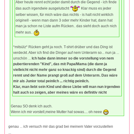
Aber heute rennt echt jeder damit durch die Gegend - ich finde
das auch irgendwie ausgelutscht
Klar muss es jeder
selber wissen, für mich wäre das nichts - is halt nicht wirklich
originell - wenn man dann 3 oder mehr Kinder hat, dann hat
man ja schon ne Liste aufm Rücken.. das sieht doch auch nich
mehr aus..
*mitsülz* Rücken geht ja noch. T-shirt drüber und das Ding ist
verdeckt. Aber ich find die Dinger auf nem Unterarm so... nun ja ...
unschön ...
Ich habe dann immer so die vorstellung von nem
pubertierenden "Kind", das mit Papa/Mama (die dann ja
vielleicht nicht mehr ganz so knackig sind) durch die Gegend
rennt und der Name prangt groß auf dem Unterarm. Das wäre
mir als Junior total peinlich ... richtig peinlich.
Klar, man liebt sein Kind und diese LIebe will man nun irgendwo
halt auch so zeigen, aber meines wäre es definitiv nicht
Genau SO denk ich auch.
Wenn ich mir vorstell,meine Mutter hat sowas.... oh neee
genau ... ich versuch mir das grad bei meinem Vater vorzustellen
...