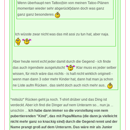
Wenn überhaupt nen Tattoo(bin von meinen Tatoo-Plänen
momentan wieder sehr abgerückt)dann doch was ganz
ganz ganz besonderes
Ich wüsste zwar nicht was das mit assi zu tun hat, aber naja.
Aber heute rennt echt jeder damit durch die Gegend - ich finde
das auch irgendwie ausgelutscht
Klar muss es jeder selber
wissen, für mich wäre das nichts - is halt nicht wirklich originell -
wenn man dann 3 oder mehr Kinder hat, dann hat man ja schon
ne Liste aufm Rücken.. das sieht doch auch nich mehr aus..
*mitsülz* Rücken geht ja noch. T-shirt drüber und das Ding ist
verdeckt. Aber ich find die Dinger auf nem Unterarm so... nun ja ...
unschön ...
Ich habe dann immer so die vorstellung von nem
pubertierenden "Kind", das mit Papa/Mama (die dann ja vielleicht
nicht mehr ganz so knackig sind) durch die Gegend rennt und der
Name prangt groß auf dem Unterarm. Das wäre mir als Junior