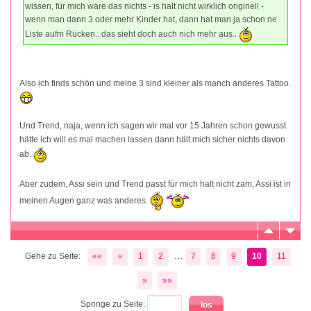
wissen, für mich wäre das nichts - is halt nicht wirklich originell -
wenn man dann 3 oder mehr Kinder hat, dann hat man ja schon ne
Liste aufm Rücken.. das sieht doch auch nich mehr aus..
Also ich finds schön und meine 3 sind kleiner als manch anderes Tattoo.
Und Trend, naja, wenn ich sagen wir mal vor 15 Jahren schon gewusst
hätte ich will es mal machen lassen dann hält mich sicher nichts davon
ab.
Aber zudem, Assi sein und Trend passt für mich halt nicht zam, Assi ist in
meinen Augen ganz was anderes.
...
Gehe zu Seite:
««
«
1
2
7
8
9
10
11
»
»»
Springe zu Seite: