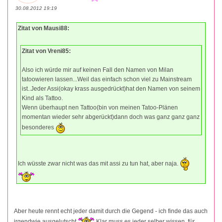
30.08.2012 19:19
Zitat von Mausi88:
Zitat von Vreni85:
Also ich würde mir auf keinen Fall den Namen von Milan
tatoowieren lassen...Weil das einfach schon viel zu Mainstream
ist..Jeder Assi(okay krass ausgedrückt)hat den Namen von seinem
Kind als Tattoo.
Wenn überhaupt nen Tattoo(bin von meinen Tatoo-Plänen
momentan wieder sehr abgerückt)dann doch was ganz ganz ganz
besonderes
Ich wüsste zwar nicht was das mit assi zu tun hat, aber naja.
Aber heute rennt echt jeder damit durch die Gegend - ich finde das auch
irgendwie ausgelutscht
Klar muss es jeder selber wissen, für