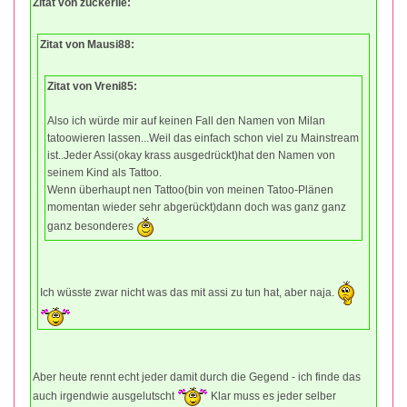
Zitat von zuckerlie:
Zitat von Mausi88:
Zitat von Vreni85:
Also ich würde mir auf keinen Fall den Namen von Milan
tatoowieren lassen...Weil das einfach schon viel zu Mainstream
ist..Jeder Assi(okay krass ausgedrückt)hat den Namen von
seinem Kind als Tattoo.
Wenn überhaupt nen Tattoo(bin von meinen Tatoo-Plänen
momentan wieder sehr abgerückt)dann doch was ganz ganz
ganz besonderes
Ich wüsste zwar nicht was das mit assi zu tun hat, aber naja.
Aber heute rennt echt jeder damit durch die Gegend - ich finde das
auch irgendwie ausgelutscht
Klar muss es jeder selber