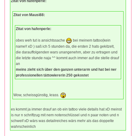
Zitat von hafenperle:
Zitat von Mausi88:
Zitat von hafenperle:
obes weh tut is ansichtssache
bei meinem tattoo(kein
name!! xD ) saß ich 5 stunden da, die ersten 2 hats gekitzelt,
die darauffolgenden wars unangenehm, aber zu ertragen und
die letzte stunde naja ^^ kommt auch immer auf die stelle drauf
an
meins zieht sich über den ganzen unterarm und hat bei ner
professionellen tättowiererin 250 gekostet
Wow, scheissgünstig, krass.
es kommt ja immer drauf an ob ein tattoo viele details hat xD meinst
is nur n schriftzug mit nem notenschlüssel und n paar noten und n
schweif xD wärs was detailreiches wärs mehr als das doppelte
wahrscheinlich