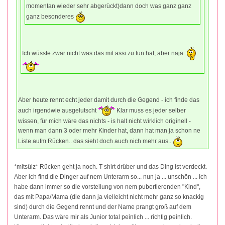
momentan wieder sehr abgerückt)dann doch was ganz ganz
ganz besonderes
Ich wüsste zwar nicht was das mit assi zu tun hat, aber naja.
Aber heute rennt echt jeder damit durch die Gegend - ich finde das
auch irgendwie ausgelutscht
Klar muss es jeder selber
wissen, für mich wäre das nichts - is halt nicht wirklich originell -
wenn man dann 3 oder mehr Kinder hat, dann hat man ja schon ne
Liste aufm Rücken.. das sieht doch auch nich mehr aus..
*mitsülz* Rücken geht ja noch. T-shirt drüber und das Ding ist verdeckt.
Aber ich find die Dinger auf nem Unterarm so... nun ja ... unschön ... Ich
habe dann immer so die vorstellung von nem pubertierenden "Kind",
das mit Papa/Mama (die dann ja vielleicht nicht mehr ganz so knackig
sind) durch die Gegend rennt und der Name prangt groß auf dem
Unterarm. Das wäre mir als Junior total peinlich ... richtig peinlich.