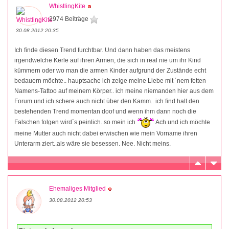
WhistlingKite
2974 Beiträge
30.08.2012 20:35
Ich finde diesen Trend furchtbar. Und dann haben das meistens
irgendwelche Kerle auf ihren Armen, die sich in real nie um ihr Kind
kümmern oder wo man die armen Kinder aufgrund der Zustände echt
bedauern möchte.. hauptsache ich zeige meine Liebe mit ´nem fetten
Namens-Tattoo auf meinem Körper.. ich meine niemanden hier aus dem
Forum und ich schere auch nicht über den Kamm.. ich find halt den
bestehenden Trend momentan doof und wenn ihm dann noch die
Falschen folgen wird´s peinlich..so mein ich
Ach und ich möchte
meine Mutter auch nicht dabei erwischen wie mein Vorname ihren
Unterarm ziert..als wäre sie besessen. Nee. Nicht meins.
Ehemaliges Mitglied
30.08.2012 20:53