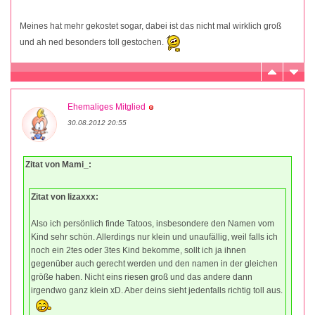
Meines hat mehr gekostet sogar, dabei ist das nicht mal wirklich groß
und ah ned besonders toll gestochen.
Ehemaliges Mitglied
30.08.2012 20:55
Zitat von Mami_:
Zitat von lizaxxx:
Also ich persönlich finde Tatoos, insbesondere den Namen vom
Kind sehr schön. Allerdings nur klein und unaufällig, weil falls ich
noch ein 2tes oder 3tes Kind bekomme, sollt ich ja ihnen
gegenüber auch gerecht werden und den namen in der gleichen
größe haben. Nicht eins riesen groß und das andere dann
irgendwo ganz klein xD. Aber deins sieht jedenfalls richtig toll aus.