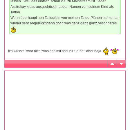
lassen...Weil das einfach schon viel zu Mainstream ist..Jeder
Assi(okay krass ausgedrückt)hat den Namen von seinem Kind als
Tattoo.
Wenn überhaupt nen Tattoo(bin von meinen Tatoo-Plänen momentan
wieder sehr abgerückt)dann doch was ganz ganz ganz besonderes
Ich wüsste zwar nicht was das mit assi zu tun hat, aber naja.