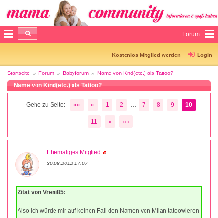
Forum
Kostenlos Mitglied werden
Login
Startseite
Forum
Babyforum
Name von Kind(etc.) als Tattoo?
Name von Kind(etc.) als Tattoo?
...
Gehe zu Seite:
««
«
1
2
7
8
9
10
11
»
»»
Ehemaliges Mitglied
30.08.2012 17:07
Zitat von Vreni85:
Also ich würde mir auf keinen Fall den Namen von Milan tatoowieren