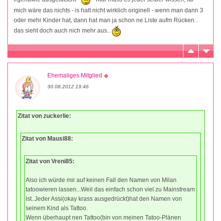
mich wäre das nichts - is halt nicht wirklich originell - wenn man dann 3
oder mehr Kinder hat, dann hat man ja schon ne Liste aufm Rücken..
das sieht doch auch nich mehr aus..
Ehemaliges Mitglied
30.08.2012 19:46
Zitat von zuckerlie:
Zitat von Mausi88:
Zitat von Vreni85:
Also ich würde mir auf keinen Fall den Namen von Milan
tatoowieren lassen...Weil das einfach schon viel zu Mainstream
ist..Jeder Assi(okay krass ausgedrückt)hat den Namen von
seinem Kind als Tattoo.
Wenn überhaupt nen Tattoo(bin von meinen Tatoo-Plänen