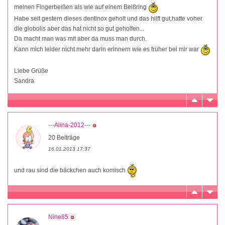
meinen Fingerbeißen als wie auf einem Beißring
Habe seit gestern dieses dentinox geholt und das hilft gut,hatte voher
die globolis aber das hat nicht so gut geholfen...
Da macht man was mit aber da muss man durch.
Kann mich leider nicht mehr darin erinnern wie es früher bei mir war
Liebe Grüße
Sandra
---Alina-2012---
20 Beiträge
16.01.2013 17:37
und rau sind die bäckchen auch komisch
Nine85