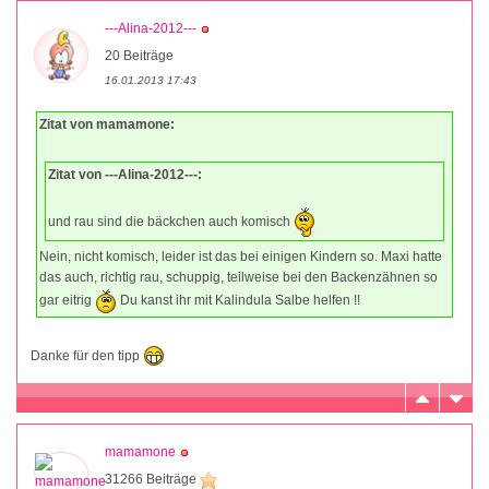
---Alina-2012---
20 Beiträge
16.01.2013 17:43
Zitat von mamamone:
Zitat von ---Alina-2012---:
und rau sind die bäckchen auch komisch
Nein, nicht komisch, leider ist das bei einigen Kindern so. Maxi hatte
das auch, richtig rau, schuppig, teilweise bei den Backenzähnen so
gar eitrig
Du kanst ihr mit Kalindula Salbe helfen !!
Danke für den tipp
mamamone
31266 Beiträge