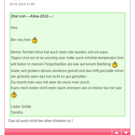
16.01.2013 17:43
Zitat von ---Alina-2012---:
Hey
Bin neu hier
Meine Tochter Alina hat auch zwei rote backen seit ein paar
Tagen.Und sie ist so unruhig usw. hatte auch erhöhte temperatur.Und
will lieber in meinen Fingerbeißen als wie auf einem Beißring
Habe seit gestern dieses dentinox geholt und das hilft gut,hatte voher
die globolis aber das hat nicht so gut geholfen...
Da macht man was mit aber da muss man durch.
Kann mich leider nicht mehr darin erinnern wie es früher bei mir war
Liebe Grüße
Sandra
Das ist auch nicht bei allen Kindern so !