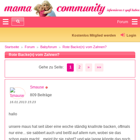
Forum
Kostenlos Mitglied werden
Login
Startseite
Forum
Babyforum
Rote Backe(n) vom Zahnen?
Rote Backe(n) vom Zahnen?
Gehe zu Seite:
1
2
»
»»
Smause
809 Beiträge
16.01.2013 15:23
hallo
unsere maus hat seit über eine woche ständig knallrote backen, oftmals
nur eine... sie sabbert auch und beißt auf allem rum, wobei sie das
schon ewig macht... meint ihr sie zahnt? und wie lange könnte das noch