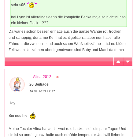
sehr süß
bei Lynn ist allerdings dann die komplette Backe rot, also nicht nur so
ein kleiner Fleck... ???
Da war es schon besser, er hatte auch die ganze Wange rot, trocken
und schuppig, der arme Kerl hat echt gelitten.... aber nun hat er alle
Zähne.... die zweiten... und auch schon Weißheitszähne..... ist ne blöde
Zeit wenn sie zahnen aber irgendwann sind Baby und Mami da durch
---Alina-2012---
20 Beiträge
16.01.2013 17:37
Hey
Bin neu hier
Meine Tochter Alina hat auch zwei rote backen seit ein paar Tagen.Und
sie ist so unruhig usw. hatte auch erhöhte temperatur.Und will lieber in