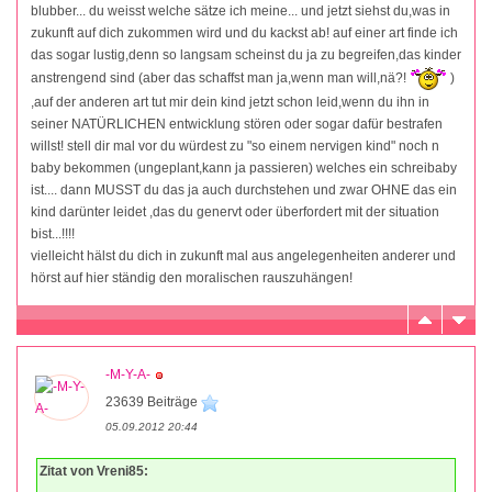
blubber... du weisst welche sätze ich meine... und jetzt siehst du,was in
zukunft auf dich zukommen wird und du kackst ab! auf einer art finde ich
das sogar lustig,denn so langsam scheinst du ja zu begreifen,das kinder
anstrengend sind (aber das schaffst man ja,wenn man will,nä?!
)
,auf der anderen art tut mir dein kind jetzt schon leid,wenn du ihn in
seiner NATÜRLICHEN entwicklung stören oder sogar dafür bestrafen
willst! stell dir mal vor du würdest zu "so einem nervigen kind" noch n
baby bekommen (ungeplant,kann ja passieren) welches ein schreibaby
ist.... dann MUSST du das ja auch durchstehen und zwar OHNE das ein
kind darünter leidet ,das du genervt oder überfordert mit der situation
bist...!!!!
vielleicht hälst du dich in zukunft mal aus angelegenheiten anderer und
hörst auf hier ständig den moralischen rauszuhängen!
-M-Y-A-
23639 Beiträge
05.09.2012 20:44
Zitat von Vreni85: