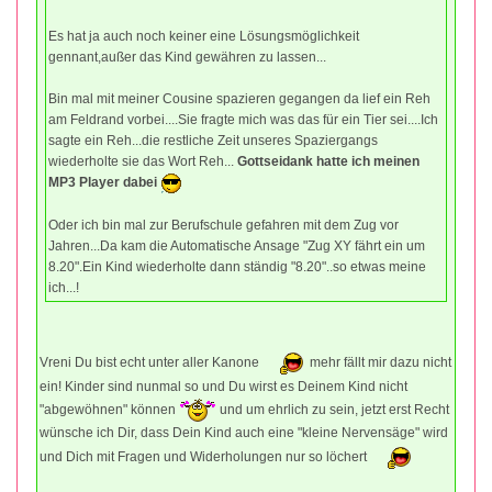
Es hat ja auch noch keiner eine Lösungsmöglichkeit
gennant,außer das Kind gewähren zu lassen...
Bin mal mit meiner Cousine spazieren gegangen da lief ein Reh
am Feldrand vorbei....Sie fragte mich was das für ein Tier sei....Ich
sagte ein Reh...die restliche Zeit unseres Spaziergangs
wiederholte sie das Wort Reh...
Gottseidank hatte ich meinen
MP3 Player dabei
Oder ich bin mal zur Berufschule gefahren mit dem Zug vor
Jahren...Da kam die Automatische Ansage "Zug XY fährt ein um
8.20".Ein Kind wiederholte dann ständig "8.20"..so etwas meine
ich...!
Vreni Du bist echt unter aller Kanone
mehr fällt mir dazu nicht
ein! Kinder sind nunmal so und Du wirst es Deinem Kind nicht
"abgewöhnen" können
und um ehrlich zu sein, jetzt erst Recht
wünsche ich Dir, dass Dein Kind auch eine "kleine Nervensäge" wird
und Dich mit Fragen und Widerholungen nur so löchert