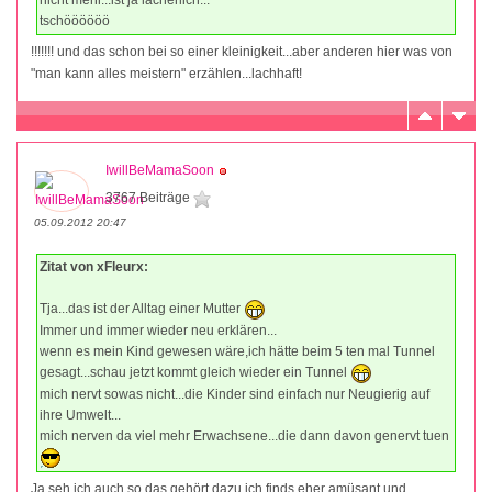
tschöööööö
!!!!!!! und das schon bei so einer kleinigkeit...aber anderen hier was von
"man kann alles meistern" erzählen...lachhaft!
IwillBeMamaSoon
3767 Beiträge
05.09.2012 20:47
Zitat von xFleurx:
Tja...das ist der Alltag einer Mutter
Immer und immer wieder neu erklären...
wenn es mein Kind gewesen wäre,ich hätte beim 5 ten mal Tunnel
gesagt...schau jetzt kommt gleich wieder ein Tunnel
mich nervt sowas nicht...die Kinder sind einfach nur Neugierig auf
ihre Umwelt...
mich nerven da viel mehr Erwachsene...die dann davon genervt tuen
Ja seh ich auch so das gehört dazu ich finds eher amüsant und