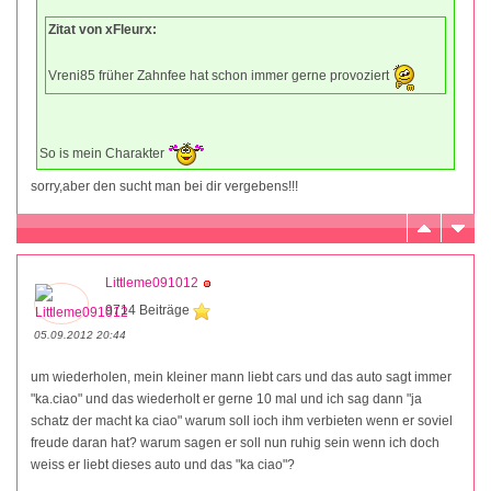
Zitat von xFleurx:
Vreni85 früher Zahnfee hat schon immer gerne provoziert
So is mein Charakter
sorry,aber den sucht man bei dir vergebens!!!
Littleme091012
9714 Beiträge
05.09.2012 20:44
um wiederholen, mein kleiner mann liebt cars und das auto sagt immer
"ka.ciao" und das wiederholt er gerne 10 mal und ich sag dann "ja
schatz der macht ka ciao" warum soll ioch ihm verbieten wenn er soviel
freude daran hat? warum sagen er soll nun ruhig sein wenn ich doch
weiss er liebt dieses auto und das "ka ciao"?