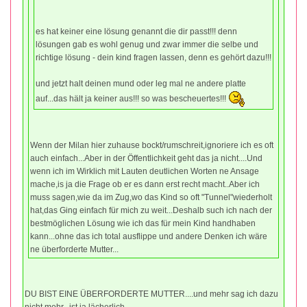
es hat keiner eine lösung genannt die dir passt!!! denn
lösungen gab es wohl genug und zwar immer die selbe und
richtige lösung - dein kind fragen lassen, denn es gehört dazu!!!
und jetzt halt deinen mund oder leg mal ne andere platte
auf...das hält ja keiner aus!!! so was bescheuertes!!!
Wenn der Milan hier zuhause bockt/rumschreit,ignoriere ich es oft
auch einfach...Aber in der Öffentlichkeit geht das ja nicht....Und
wenn ich im Wirklich mit Lauten deutlichen Worten ne Ansage
mache,is ja die Frage ob er es dann erst recht macht..Aber ich
muss sagen,wie da im Zug,wo das Kind so oft "Tunnel"wiederholt
hat,das Ging einfach für mich zu weit...Deshalb such ich nach der
bestmöglichen Lösung wie ich das für mein Kind handhaben
kann...ohne das ich total ausflippe und andere Denken ich wäre
ne überforderte Mutter...
DU BIST EINE ÜBERFORDERTE MUTTER....und mehr sag ich dazu
nicht mehr...ist ja lächerlich...