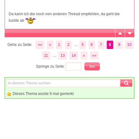
Da kann ich die noch nen anderen Thread empfehlen, da geht die
luzide ab
...
Gehe zu Seite:
««
«
1
2
5
6
7
8
9
10
...
11
13
14
»
»»
Springe zu Seite:
Dieses Thema wurde 9 mal gemerkt