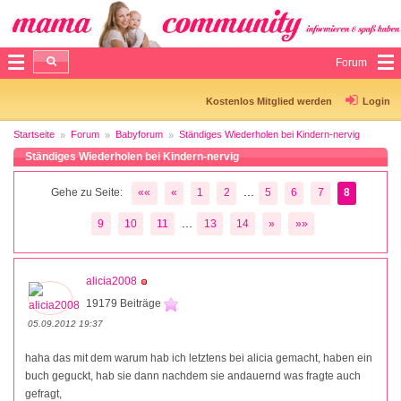
Forum
Kostenlos Mitglied werden
Login
Startseite
Forum
Babyforum
Ständiges Wiederholen bei Kindern-nervig
Ständiges Wiederholen bei Kindern-nervig
...
Gehe zu Seite:
««
«
1
2
5
6
7
8
...
9
10
11
13
14
»
»»
alicia2008
19179 Beiträge
05.09.2012 19:37
haha das mit dem warum hab ich letztens bei alicia gemacht, haben ein
buch geguckt, hab sie dann nachdem sie andauernd was fragte auch
gefragt,