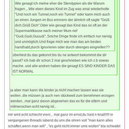
Wie gesagt ich meine eher die Sterotypien als die Warum
fragen....Wie eben dieses Kind im Zug was xmal wiederholte
"Und noch ein Tunnel,noch ein Tunnel" oder kann mich auch
an einen Jungen im Bus erinnern der ähnlich oft sagte "Grüß
dich,Grüß Dich".Oder wie gesagt das Kind das so oft an der
Supermarktkasse nach meiner Mum rief
"Gudi,Gudi,Guuudi"..Solche Dinge finde ich einfach nur nervig
und unmöglich.Und frage mich wie man das am besten
handhabt,durch Ignorieren oder durch strenges eingreifen??
überliest du das gekonnt bis du ne antwort bekommst die dir
passt? ich hab dir schon 2 mal geschrieben wie ich z.b sowas
mache. und alle andren haben die gesagt ES SIND KINDER DAS
IST NORMAL
ja aber man kann die kinder ja nicht machen lassen was sie
wollen..die müssen ja auch nen stückweit zum benehmen erzogen
werden...mal ganz davon abgesehen das es für die eltern und
mitmenschen echt nervig ist...
mir wird echt schlecht vreni... mal ganz im ernst,du hast n knall!!!!! in
vergangenen threads laberst du uns die ohren voll "man kann alles
schaffen,wenn man will" , "es geht nicht immer ums wollen" bla schwafel