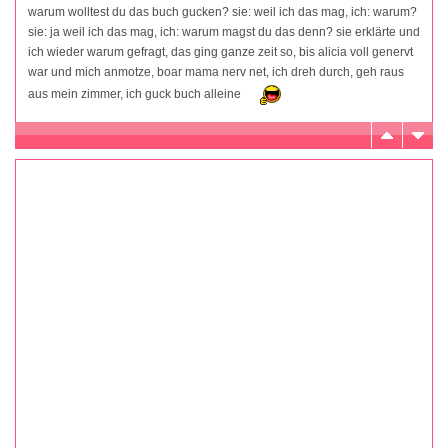
warum wolltest du das buch gucken? sie: weil ich das mag, ich: warum?
sie: ja weil ich das mag, ich: warum magst du das denn? sie erklärte und
ich wieder warum gefragt, das ging ganze zeit so, bis alicia voll genervt
war und mich anmotze, boar mama nerv net, ich dreh durch, geh raus
aus mein zimmer, ich guck buch alleine