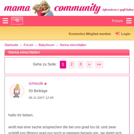
Forum
Kostenlos Mitglied werden
Login
Startseite
Forum
Babyforum
thema einschlafen
thema einschlafen
Gehe zu Seite:
1
2
3
»
»»
schnucki
50 Beiträge
08.11.2007 12:08
hallo ihr lieben,
wollt mal eine sache ansprechen die bei uns grad los ist. und zwar
schläft josi (8mon) grad nur noch in meinem beisein ein, sie dreht sich