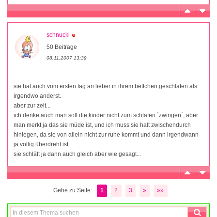
schnucki
50 Beiträge
08.11.2007 13:39
sie hat auch vom ersten tag an lieber in ihrem bettchen geschlafen als
irgendwo anderst.
aber zur zeit...
ich denke auch man soll die kinder nicht zum schlafen ´zwingen´, aber
man merkt ja das sie müde ist, und ich muss sie halt zwischendurch
hinlegen, da sie von allein nicht zur ruhe kommt und dann irgendwann
ja völlig überdreht ist.
sie schläft ja dann auch gleich aber wie gesagt...
Gehe zu Seite:
1
2
3
»
»»