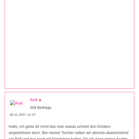
Andi
358 Beiträge
08.11.2007 12:15
Hallo, ich gebe dir recht das man sowas schnell den Kindern
angewöhnen kann. Bei meiner Tochter saßen wir abends abwechselnd
am Bett und das noch mit Händchen halten. Als ich dann immer dachte