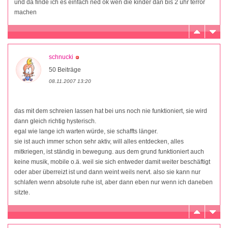
und da finde ich es einfach ned ok wen die kinder dan bis 2 uhr terror
machen
schnucki
50 Beiträge
08.11.2007 13:20
das mit dem schreien lassen hat bei uns noch nie funktioniert, sie wird
dann gleich richtig hysterisch.
egal wie lange ich warten würde, sie schaffts länger.
sie ist auch immer schon sehr aktiv, will alles entdecken, alles
mitkriegen, ist ständig in bewegung. aus dem grund funktioniert auch
keine musik, mobile o.ä. weil sie sich entweder damit weiter beschäftigt
oder aber überreizt ist und dann weint weils nervt. also sie kann nur
schlafen wenn absolute ruhe ist, aber dann eben nur wenn ich daneben
sitzte.