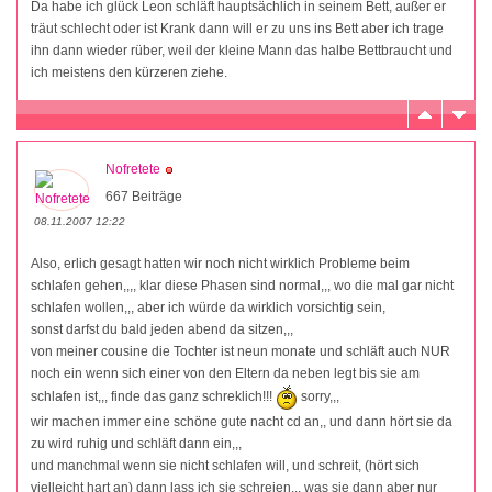
Da habe ich glück Leon schläft hauptsächlich in seinem Bett, außer er
träut schlecht oder ist Krank dann will er zu uns ins Bett aber ich trage
ihn dann wieder rüber, weil der kleine Mann das halbe Bettbraucht und
ich meistens den kürzeren ziehe.
Nofretete
667 Beiträge
08.11.2007 12:22
Also, erlich gesagt hatten wir noch nicht wirklich Probleme beim
schlafen gehen,,,, klar diese Phasen sind normal,,, wo die mal gar nicht
schlafen wollen,,, aber ich würde da wirklich vorsichtig sein,
sonst darfst du bald jeden abend da sitzen,,,
von meiner cousine die Tochter ist neun monate und schläft auch NUR
noch ein wenn sich einer von den Eltern da neben legt bis sie am
schlafen ist,,, finde das ganz schreklich!!!
sorry,,,
wir machen immer eine schöne gute nacht cd an,, und dann hört sie da
zu wird ruhig und schläft dann ein,,,
und manchmal wenn sie nicht schlafen will, und schreit, (hört sich
vielleicht hart an) dann lass ich sie schreien,,, was sie dann aber nur