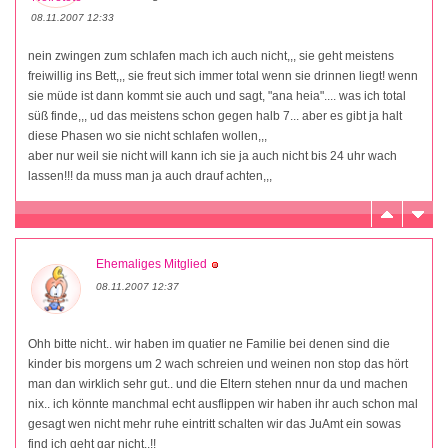
08.11.2007 12:33
nein zwingen zum schlafen mach ich auch nicht,,, sie geht meistens
freiwillig ins Bett,,, sie freut sich immer total wenn sie drinnen liegt! wenn
sie müde ist dann kommt sie auch und sagt, "ana heia".... was ich total
süß finde,,, ud das meistens schon gegen halb 7... aber es gibt ja halt
diese Phasen wo sie nicht schlafen wollen,,,
aber nur weil sie nicht will kann ich sie ja auch nicht bis 24 uhr wach
lassen!!! da muss man ja auch drauf achten,,,
Ehemaliges Mitglied
08.11.2007 12:37
Ohh bitte nicht.. wir haben im quatier ne Familie bei denen sind die
kinder bis morgens um 2 wach schreien und weinen non stop das hört
man dan wirklich sehr gut.. und die Eltern stehen nnur da und machen
nix.. ich könnte manchmal echt ausflippen wir haben ihr auch schon mal
gesagt wen nicht mehr ruhe eintritt schalten wir das JuAmt ein sowas
find ich geht gar nicht..!!