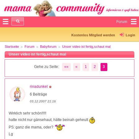
Forum
Kostenlos Mitglied werden
Login
Startseite
Forum
Babyforum
Unser video ist fertig,schaut mal
Unser video ist fertig,schaut mal
Gehe zu Seite:
««
«
1
2
3
rinadunkel
6 Beiträge
03.12.2007 21:16
Wirklich sehr schön!!!!!
hatte nicht nur gänsehaut, hätte beinah geheult
PS: ganz die mama, oder?
Lg