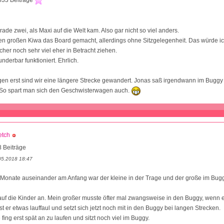
533 Beiträge
ade zwei, als Maxi auf die Welt kam. Also gar nicht so viel anders.
n großen Kiwa das Board gemacht, allerdings ohne Sitzgelegenheit. Das würde ic
cher noch sehr viel eher in Betracht ziehen.
nderbar funktioniert. Ehrlich.
gen erst sind wir eine längere Strecke gewandert. Jonas saß irgendwann im Buggy
So spart man sich den Geschwisterwagen auch.
etch
 Beiträge
05.2018 18:47
 Monate auseinander am Anfang war der kleine in der Trage und der große im Bugg
auf die Kinder an. Mein großer musste öfter mal zwangsweise in den Buggy, wenn e
t er etwas lauffaul und setzt sich jetzt noch mit in den Buggy bei langen Strecken.
fing erst spät an zu laufen und sitzt noch viel im Buggy.