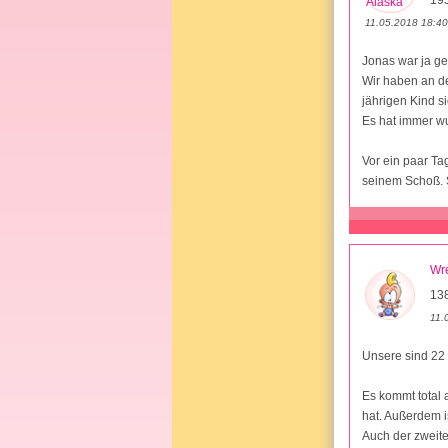
19
11.05.2018 18:40
Jonas war ja ger
Wir haben an de
jährigen Kind si
Es hat immer wu
Vor ein paar Ta
seinem Schoß. 
Wr
138
11.
Unsere sind 22
Es kommt total 
hat. Außerdem is
Auch der zweite 