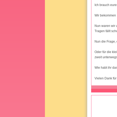
Ich brauch eure
Wir bekommen N
Nun waren wir u
Tragen fällt sc
Nun die Frage, 
Oder für die kl
zweit unterweg
Wie habt ihr da
Vielen Dank fü