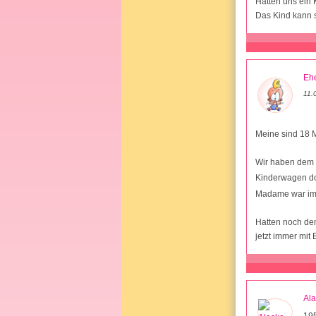
Hatten uns ein K
Das Kind kann s
Ehe
11.
Meine sind 18 
Wir haben dem 
Kinderwagen d
Madame war imm
Hatten noch den
jetzt immer mit
Al