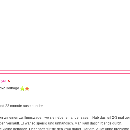
lyra
262 Beiträge
ind 23 monate auseinander.
n wir einen zwillingswagen wo sie nebeneinander saßen. Hab das teil 2-3 mal ge
n verkauft. Er war so sperrig und unhandlich. Man kam dast nirgends durch.
ie kleine getragen. Oder hatte für sie den kiwa dabei. Der große lief ohne probleme.