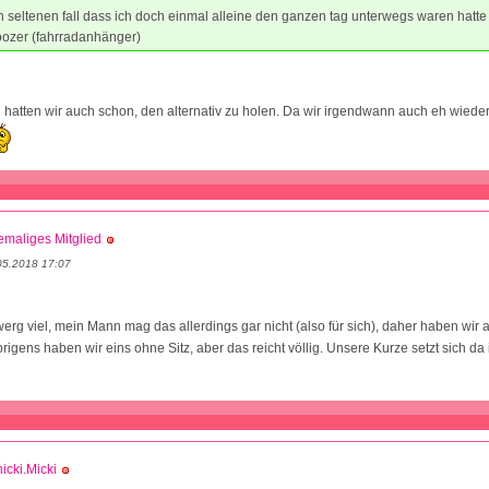
n seltenen fall dass ich doch einmal alleine den ganzen tag unterwegs waren hatte
oozer (fahrradanhänger)
hatten wir auch schon, den alternativ zu holen. Da wir irgendwann auch eh wiede
maliges Mitglied
05.2018 17:07
werg viel, mein Mann mag das allerdings gar nicht (also für sich), daher haben wir
igens haben wir eins ohne Sitz, aber das reicht völlig. Unsere Kurze setzt sich da
icki.Micki