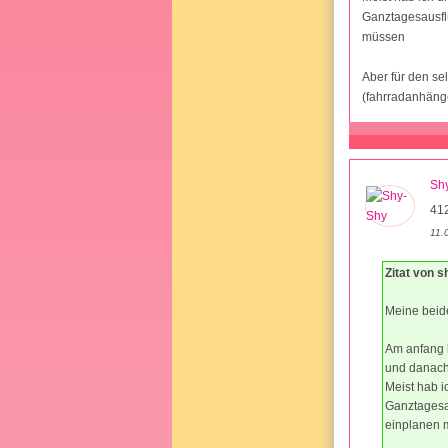
Ganztagesausflü
müssen
Aber für den se
(fahrradanhäng
Sh
41
11.
Zitat von s
Meine beid
Am anfang h
und danach 
Meist hab i
Ganztagesau
einplanen