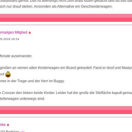
iddyboard geholt. Das ist allerdings nicht zum drauf sitzen gedacht falls du das da
ich nur drauf stellen. Ansonsten als Alternative ein Geschwisterwagen.
maliges Mitglied
05.2018 18:14
Monate auseinander.
großen an seinen alten Kinderwagen ein Board gebastelt. Fand er doof und Mada
oof
er in der Trage und der Herr im Buggy.
 Croozer den lieben beide Kinder. Leider hat der große die Sitzfläche kaputt gema
 Bollerwagen unterwegs sind.
aska