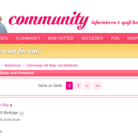
REN
FLOHMARKT
BABYSITTER
RATGEBER
FUN
SHOP
Babyforum
Unterwegs mit Baby und Kleinkind
Baby und Kleinkind
Gehe zu Seite:
1
2
»
»»
y-Shy
20 Beiträge
05.2018 16:49
n,