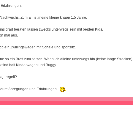
 Erfahrungen.
achwuchs. Zum ET ist meine kleine knapp 1,5 Jahre.
ns grad beraten lassen zwecks unterwegs sein mit beiden Kids.
hon mal aus.
ob ein Zwillingswagen mit Schale und sportsitz.
eine so ein Brett zum setzen. Wenn ich alleine unterwegs bin (keine lange Strecken
s sind halt Kinderwagen und Buggy.
s geregelt?
r eure Anregungen und Erfahrungen