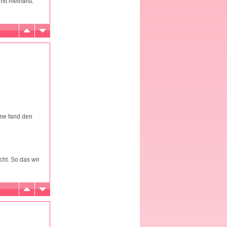
mit meintest.
me fand den
cht. So das wir