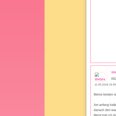
she
69
11.05.2018 16:59
Meine beiden s
Am anfang hatte
danach den wage
Meist hab ich d