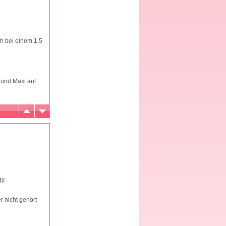
h bei einem 1.5
 und Maxi auf
y.
r nicht gehört