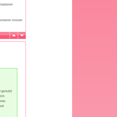
einplanen
 unseren croozer
 genutzt
rch.
leme.
eit