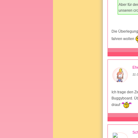
Aber für de
unseren cr
Die Überlegung 
fahren wollen
Ehe
11.
Ich trage den Z
Buggyboard. Übr
drauf
Sch