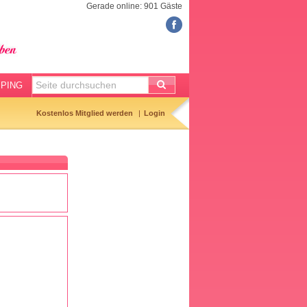
Gerade online: 901 Gäste
FORUM
Meine Forenthemen
Meine Forenbeiträge
PING
Gemerkte Themen
Kostenlos Mitglied werden
Login
Neueste Themen
Aktuell diskutiert
Forenticker
Forenbilder
Forenregeln