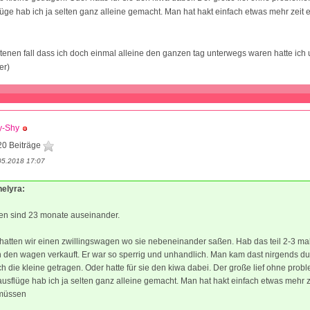
ge hab ich ja selten ganz alleine gemacht. Man hat hakt einfach etwas mehr zeit 
ltenen fall dass ich doch einmal alleine den ganzen tag unterwegs waren hatte ich
er)
y-Shy
20 Beiträge
05.2018 17:07
helyra:
en sind 23 monate auseinander.
atten wir einen zwillingswagen wo sie nebeneinander saßen. Hab das teil 2-3 mal
den wagen verkauft. Er war so sperrig und unhandlich. Man kam dast nirgends du
ch die kleine getragen. Oder hatte für sie den kiwa dabei. Der große lief ohne prob
sflüge hab ich ja selten ganz alleine gemacht. Man hat hakt einfach etwas mehr z
 müssen