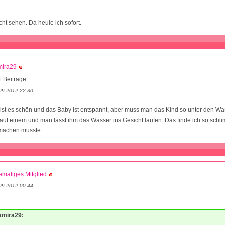
cht sehen. Da heule ich sofort.
mira29
 Beiträge
09.2012 22:30
ist es schön und das Baby ist entspannt, aber muss man das Kind so unter den W
raut einem und man lässt ihm das Wasser ins Gesicht laufen. Das finde ich so schli
machen musste.
maliges Mitglied
09.2012 00:44
samira29: