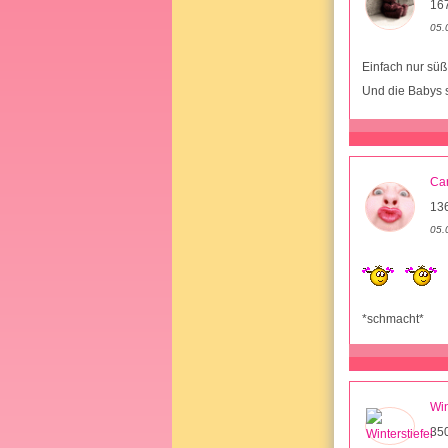
16
05.
Einfach nur sü
Und die Babys 
Ca
13
05.
*schmacht*
Win
35