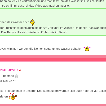
ahn halten? Es vertraut einem und man lässt ihm das Wasser ins Gesicht laufen.
ch so schlimm, dass ich das Video aus machen musste.
ennen das Wasser doch
 der Fruchtblase doch auch die ganze Zeit über im Wasser, ich denke, das war auc
Das Baby sollte sich wieder so fühlen wie im Bauch
byschwimmen werden die kleinen sogar unters wasser gehalten
cardi-Blume87
18 Beiträge
09.2012 05:53
nsere Hebammen in unseren Krankenhäusern würden sich auch noch so viel Zeit l
izieren