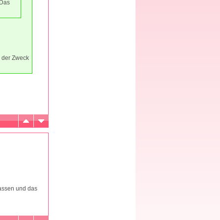
 Das
h der Zweck
assen und das