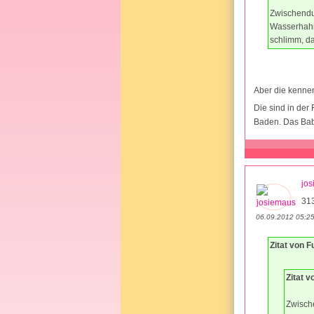
Zwischendur
Wasserhahn 
schlimm, d
Aber die kenne
Die sind in der
Baden. Das Baby
jo
31
06.09.2012 05:2
Zitat von 
Zitat 
Zwische