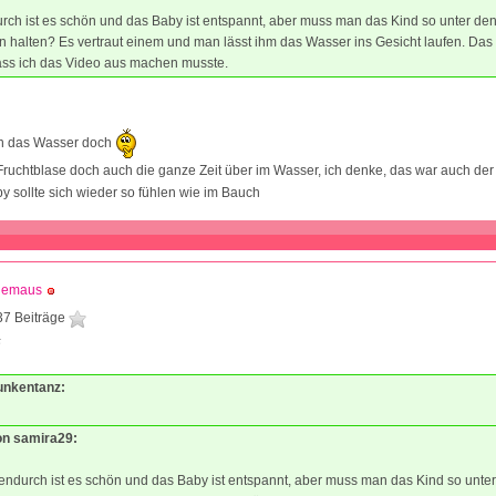
ch ist es schön und das Baby ist entspannt, aber muss man das Kind so unter de
halten? Es vertraut einem und man lässt ihm das Wasser ins Gesicht laufen. Das 
ass ich das Video aus machen musste.
n das Wasser doch
 Fruchtblase doch auch die ganze Zeit über im Wasser, ich denke, das war auch d
 sollte sich wieder so fühlen wie im Bauch
siemaus
37 Beiträge
5
Funkentanz:
von samira29:
ndurch ist es schön und das Baby ist entspannt, aber muss man das Kind so unte