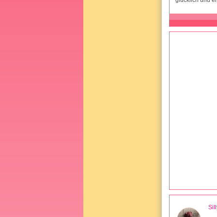
glücklich und en
Sil