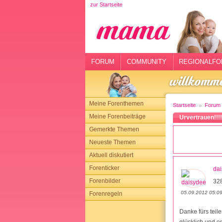
zur Startseite
rtseite
rum
mmunity
FORUM
COMMUNITY
REGIONALFO
gionalforen
ohmarkt
Meine Forenthemen
Startseite
Forum
ysitter
Meine Forenbeiträge
Urvertrauen!!!!
Gemerkte Themen
tgeber
Neueste Themen
n
Aktuell diskutiert
Forenticker
da
opping
Forenbilder
32
05.09.2012 05:0
Forenregeln
sloggen
Danke fürs teile