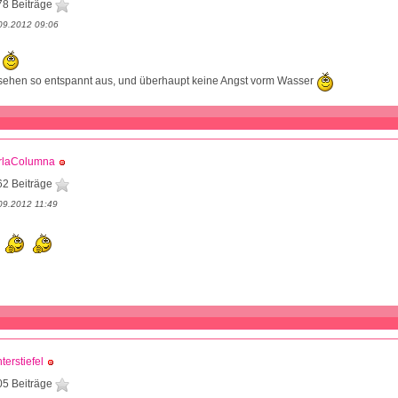
78 Beiträge
09.2012 09:06
ß
sehen so entspannt aus, und überhaupt keine Angst vorm Wasser
rlaColumna
62 Beiträge
09.2012 11:49
terstiefel
05 Beiträge