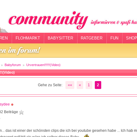
REN
FLOHMARKT
BABYSITTER
RATGEBER
FUN
SHOP
Babyforum
Urvertrauen!!!!!!(Video)
!!(Video)
Gehe zu Seite:
««
«
1
2
isydee
82 Beiträge
9
n... das ist einer der schönsten clips die ich bei youtube gesehen habe ... Ich hab