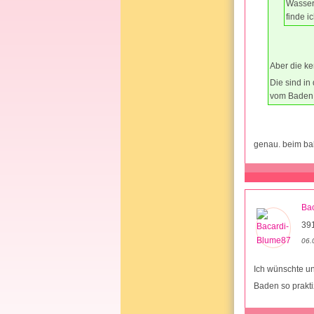
Wasserh
finde i
Aber die k
Die sind in
vom Baden. 
genau. beim ba
Ba
39
06.
Ich wünschte u
Baden so prakt