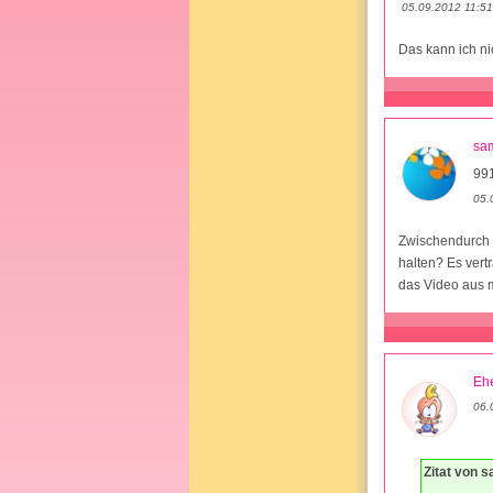
05.09.2012 11:51
Das kann ich ni
sa
991
05.
Zwischendurch 
halten? Es vert
das Video aus 
Ehe
06.
Zitat von 