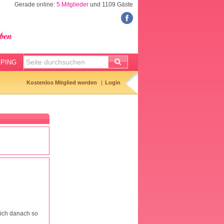
Gerade online:
5 Mitglieder
und 1109 Gäste
FORUM
Meine Forenthemen
Meine Forenbeiträge
PING
Gemerkte Themen
Kostenlos Mitglied werden
Login
Neueste Themen
Aktuell diskutiert
Forenticker
Forenbilder
Forenregeln
 mich danach so