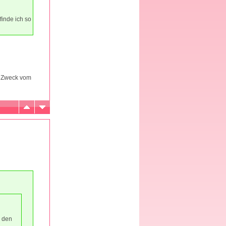
n
finde ich so
er Zweck vom
r den