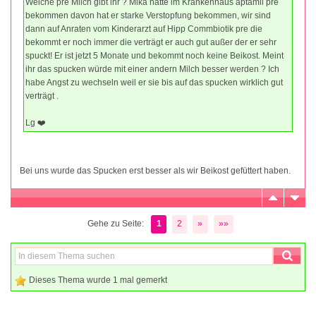
Welche pre Milch gibt ihr ? Mika hatte im Krankenhaus aptamil pre
bekommen davon hat er starke Verstopfung bekommen, wir sind
dann auf Anraten vom Kinderarzt auf Hipp Commbiotik pre die
bekommt er noch immer die verträgt er auch gut außer der er sehr
spuckt! Er ist jetzt 5 Monate und bekommt noch keine Beikost. Meint
ihr das spucken würde mit einer andern Milch besser werden ? Ich
habe Angst zu wechseln weil er sie bis auf das spucken wirklich gut
verträgt .
Lg ❤️
Bei uns wurde das Spucken erst besser als wir Beikost gefüttert haben.
Gehe zu Seite:
1
2
»
»»
Dieses Thema wurde 1 mal gemerkt