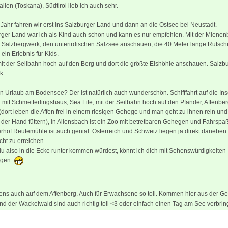
alien (Toskana), Südtirol lieb ich auch sehr.
Jahr fahren wir erst ins Salzburger Land und dann an die Ostsee bei Neustadt.
rger Land war ich als Kind auch schon und kann es nur empfehlen. Mit der Miene
s Salzbergwerk, den unterirdischen Salzsee anschauen, die 40 Meter lange Rutsch
. ein Erlebnis für Kids.
t der Seilbahn hoch auf den Berg und dort die größte Eishöhle anschauen. Salzbur
k.
n Urlaub am Bodensee? Der ist natürlich auch wunderschön. Schifffahrt auf die Ins
mit Schmetterlingshaus, Sea Life, mit der Seilbahn hoch auf den Pfänder, Affenbe
dort leben die Affen frei in einem riesigen Gehege und man geht zu ihnen rein und
 der Hand füttern), in Allensbach ist ein Zoo mit betretbaren Gehegen und Fahrspaß
rhof Reutemühle ist auch genial. Österreich und Schweiz liegen ja direkt daneben
icht zu erreichen.
 also in die Ecke runter kommen würdest, könnt ich dich mit Sehenswürdigkeiten
agen.
ens auch auf dem Affenberg. Auch für Erwachsene so toll. Kommen hier aus der G
d der Wackelwald sind auch richtig toll <3 oder einfach einen Tag am See verbri