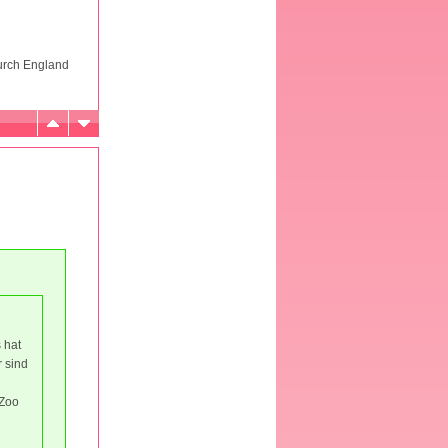
durch England
 hat
 sind
 Zoo