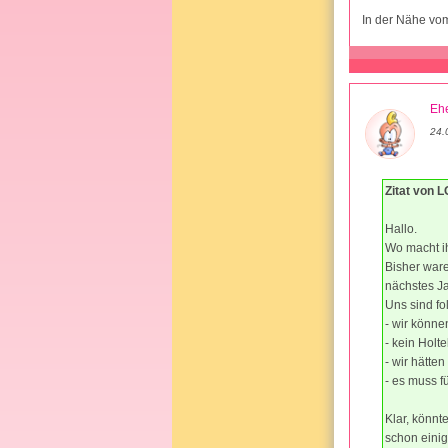
In der Nähe vo
Ehe
24.
Zitat von 
Hallo.
Wo macht i
Bisher ware
nächstes Ja
Uns sind fo
- wir könne
- kein Holt
- wir hätte
- es muss f
Klar, könnt
schon einig