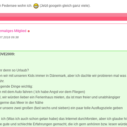
m Federsee wohn ich.
(Jetzt googeln gleich ganz viele).
maliges Mitglied
07.2018 09:38
LOVE2009:
hr denn so Urlaub?
n wir mit unseren Kids immer in Dänemark, aber ich dachte wir probieren mal was
hr.
lgende Dinge wichtig:
n mit dem Auto fahren ( Ich habe Angst vor dem Fliegen)
el, wir würden lieber ein Ferienhaus mieten, da ist man freier und unabhängiger
n gerne das Meer in der Nähe
ür unsere zwei großen (fast sechs und sieben) ein paar tolle Ausflugsziele geben
e ich (Was ich auch schon getan habe) das Internet durchforsten, aber ich glaube h
e gute und schlechte Erfahrungen gemacht, die ich gern anhören bzw. lesen würde