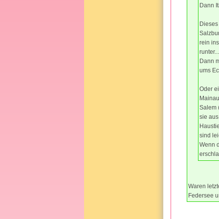
Dann It
Dieses 
Salzbu
rein in
runter..
Dann mi
ums Ec
Oder ei
Mainau 
Salem (
sie aus
Haustie
sind le
Wenn du
erschl
Waren letzt
Federsee un