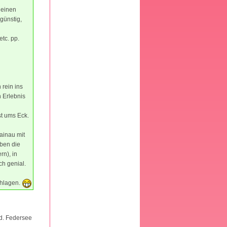
 einen
günstig,
tc. pp.
rein ins
n Erlebnis
st ums Eck.
ainau mit
eben die
rn), in
ch genial.
chlagen.
d. Federsee