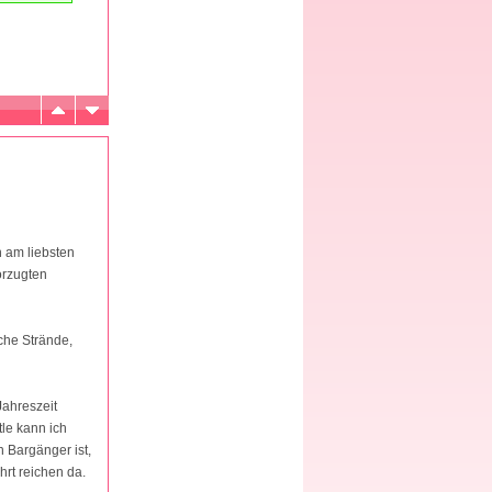
h am liebsten
vorzugten
che Strände,
Jahreszeit
le kann ich
n Bargänger ist,
rt reichen da.