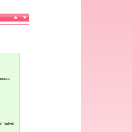
 neues
ier haben
.