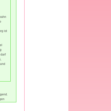
nbahn
e
g ist
el
rg
 darf
,
 und
egend.
ngen