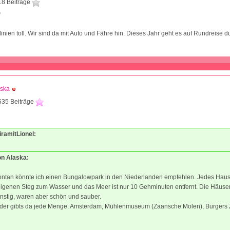
18 Beiträge
0
inien toll. Wir sind da mit Auto und Fähre hin. Dieses Jahr geht es auf Rundreise 
aska
535 Beiträge
1
iramitLionel:
on Alaska:
ontan könnte ich einen Bungalowpark in den Niederlanden empfehlen. Jedes Haus
eigenen Steg zum Wasser und das Meer ist nur 10 Gehminuten entfernt. Die Häuser
nstig, waren aber schön und sauber.
nder gibts da jede Menge. Amsterdam, Mühlenmuseum (Zaansche Molen), Burgers