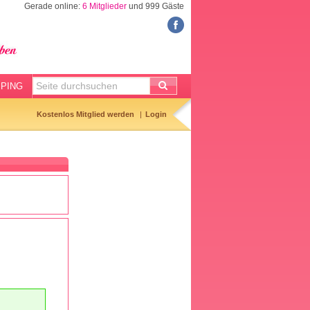
Gerade online:
6 Mitglieder
und 999 Gäste
FORUM
Meine Forenthemen
Meine Forenbeiträge
PING
Gemerkte Themen
Kostenlos Mitglied werden
Login
Neueste Themen
Aktuell diskutiert
Forenticker
Forenbilder
Forenregeln