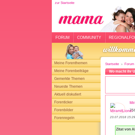
zur Startseite
rtseite
rum
mmunity
FORUM
COMMUNITY
REGIONALFO
gionalforen
ohmarkt
Meine Forenthemen
Startseite
Forum
ysitter
Meine Forenbeiträge
Wo macht ihr 
Gemerkte Themen
tgeber
Neueste Themen
n
Aktuell diskutiert
Forenticker
Mir
opping
Forenbilder
75
23.07.2018 15:2
Forenregeln
sloggen
Zitat von A