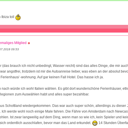
 Ibiza toll
maliges Mitglied
07.2018 09:53
r (das brauch ich nicht unbedingt, Wasser reicht) sind das alles Dinge, die mir auc
 zwar angstfrei, trotzdem ist mir die Autoanreise lieber, was eben an der absolut be
: Ferienhaus/ -wohnung. Auf gar keinen Fall Hotel. Das hasse ich ja.
n nach würde ich wohl Italien wählen. Es gibt dort wunderschöne Ferienhäuser, etli
 Regionen zum Auswählen habt und alles super bezahlbar.
aus Schottland wiedergekommen. Das war auch super schön, allerdings zu dieser 
l. Ich werde wohl noch einige Male fahren. Die Fähre von Amsterdam nach Newcast
hlen. Ist zwar langweilig auf dem Ding, wenn man so wie ich, kein Spieler und kei
sich ordentlich ausschlafen, bevor man das Land erkundet.
14 Stunden Überfah