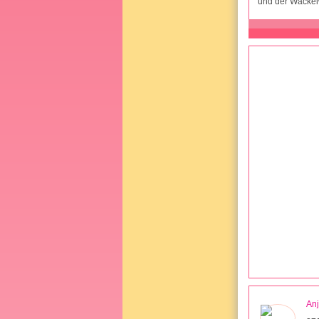
und der Wackelw
An