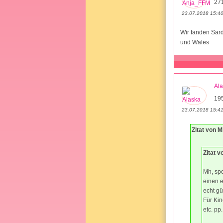
27
23.07.2018 15:4
Wir fanden Sard
und Wales
Al
19
23.07.2018 15:4
Zitat von M
Zitat v
Mh, sp
einen 
echt gü
Für Ki
etc. pp.