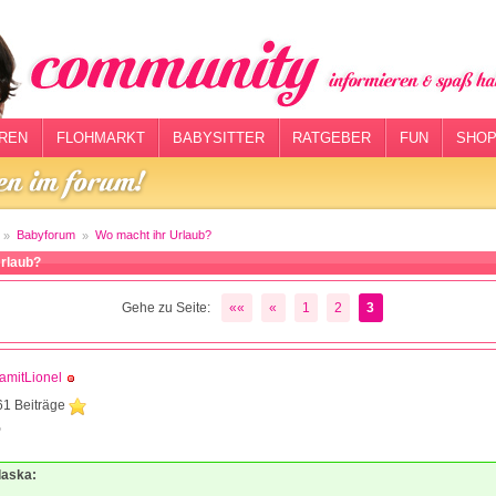
REN
FLOHMARKT
BABYSITTER
RATGEBER
FUN
SHOP
Babyforum
Wo macht ihr Urlaub?
Urlaub?
Gehe zu Seite:
««
«
1
2
3
amitLionel
61 Beiträge
9
laska: