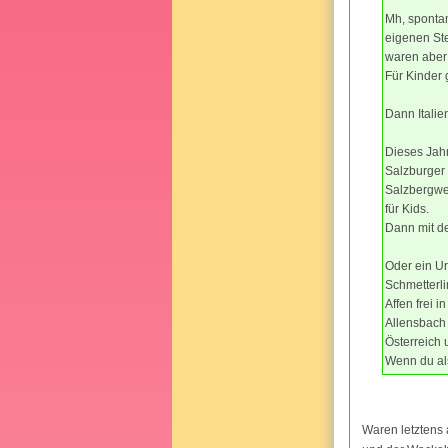
Mh, sponta
eigenen Ste
waren aber
Für Kinder
Dann Italien
Dieses Jahr
Salzburger 
Salzbergwer
für Kids.
Dann mit de
Oder ein Ur
Schmetterli
Affen frei 
Allensbach 
Österreich 
Wenn du als
Waren letztens