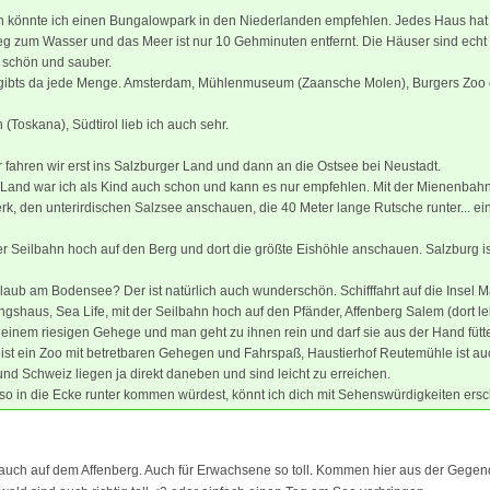
n könnte ich einen Bungalowpark in den Niederlanden empfehlen. Jedes Haus hat
g zum Wasser und das Meer ist nur 10 Gehminuten entfernt. Die Häuser sind echt 
 schön und sauber.
 gibts da jede Menge. Amsterdam, Mühlenmuseum (Zaansche Molen), Burgers Zoo e
 (Toskana), Südtirol lieb ich auch sehr.
 fahren wir erst ins Salzburger Land und dann an die Ostsee bei Neustadt.
Land war ich als Kind auch schon und kann es nur empfehlen. Mit der Mienenbahn 
k, den unterirdischen Salzsee anschauen, die 40 Meter lange Rutsche runter... ei
r Seilbahn hoch auf den Berg und dort die größte Eishöhle anschauen. Salzburg i
laub am Bodensee? Der ist natürlich auch wunderschön. Schifffahrt auf die Insel M
ngshaus, Sea Life, mit der Seilbahn hoch auf den Pfänder, Affenberg Salem (dort l
in einem riesigen Gehege und man geht zu ihnen rein und darf sie aus der Hand fütte
ist ein Zoo mit betretbaren Gehegen und Fahrspaß, Haustierhof Reutemühle ist au
und Schweiz liegen ja direkt daneben und sind leicht zu erreichen.
o in die Ecke runter kommen würdest, könnt ich dich mit Sehenswürdigkeiten ers
 auch auf dem Affenberg. Auch für Erwachsene so toll. Kommen hier aus der Gegen