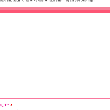
ald sind auch richtig toll <3 oder einfach einen Tag am See verbringen
ja_FFM